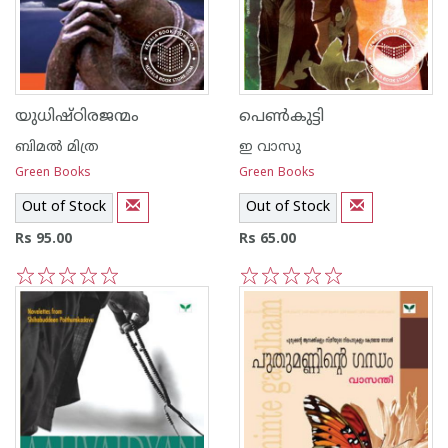
യുധിഷ്ഠിരജന്മം
പെണ്‍കുട്ടി
ബിമല്‍ മിത്ര
ഇ വാസു
Green Books
Green Books
Out of Stock
Out of Stock
Rs 95.00
Rs 65.00
1
2
3
4
5
1
2
3
4
5