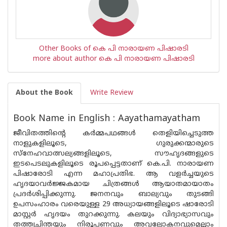
Other Books of കെ പി നാരായണ പിഷാരടി
more about author കെ പി നാരായണ പിഷാരടി
About the Book
Write Review
Book Name in English : Aayathamayatham
ജീവിതത്തിന്റെ കര്‍മ്മപഥങ്ങള്‍ തെളിയിച്ചെടുത്ത
നാളുകളിലൂടെ, ഗുരുക്കന്മാരുടെ
സ്നേഹവാത്സല്യങ്ങളിലൂടെ, സൗഹൃദങ്ങളുടെ
ഇടപെടലുകളിലൂടെ രൂപപ്പെട്ടതാണ് കെ.പി. നാരായണ
പിഷാരോടി എന്ന മഹാപ്രതിഭ. ആ വളര്‍ച്ചയുടെ
ഹൃദയാവര്‍ജ്ജകമായ ചിത്രങ്ങള്‍ ആയാതമായാതം
പ്രദര്‍ശിപ്പിക്കുന്നു. ജനനവും ബാല്യവും തുടങ്ങി
ഉപസംഹാരം വരെയുള്ള 29 അധ്യായങ്ങളിലൂടെ ഷാരോടി
മാസ്റ്റര്‍ ഹൃദയം തുറക്കുന്നു. കലയും വിദ്യാഭ്യാസവും
തത്ത്വചിന്തയും നിരൂപണവും അവലോകനവുമെല്ലാം