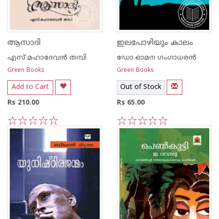
ആസാദി
ഇലപോഴിയും കാലം
എസ് മഹാദേവന്‍ തമ്പി
ഡോ ഓമന ഗംഗാധരന്‍
Green Books
Green Books
Add to Cart
Out of Stock
Rs 210.00
Rs 65.00
1
2
3
4
5
1
2
3
4
5