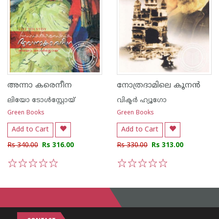
അന്നാ കരെനീന
നോത്രദാമിലെ കൂന‌ന്‍
ലിയോ ടോള്‍സ്റ്റോയ്
വിക്ടര്‍ ഹ്യൂഗോ
Green Books
Green Books
Add to Cart
Add to Cart
Rs 340.00
Rs 316.00
Rs 330.00
Rs 313.00
1
2
3
4
5
1
2
3
4
5