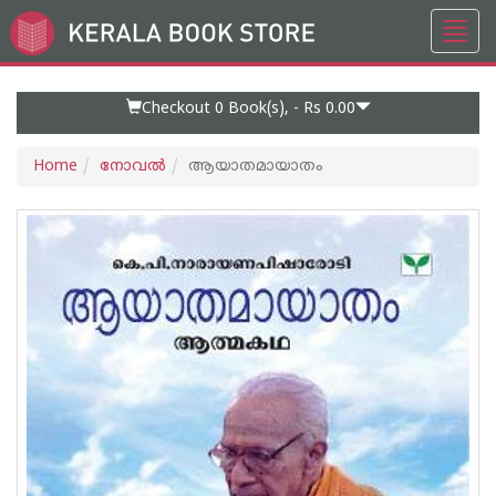
Toggl
Go
navig
to
Home
Page
Checkout 0
Book(s), -
Rs 0.00
Home
നോവല്‍
ആയാതമായാതം