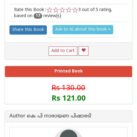
Rate this Book :
3
out of 5 rating,
based on
review(s)
1
2
3
4
5
13
Ask to AI about this book
Share this Book
Add to Cart
Printed Book
Rs 130.00
Rs 121.00
Author കെ പി നാരായണ പിഷാരടി