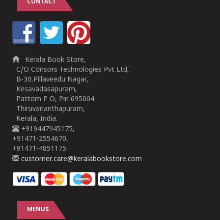
CONTACT
Kerala Book Store,
C/O Consors Technologies Pvt Ltd,
B-30,Pillaveedu Nagar,
Kesavadasapuram,
Pattom P O, Pin 695004
Thiruvananthapuram,
Kerala, India.
+919447945175,
+91471-2554670,
+91471-4851175
customer.care@keralabookstore.com
MENUS