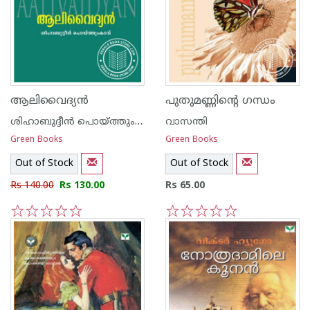
ആലിവൈദ്യ‌ന്‍
പുതുമണ്ണിന്റെ ഗന്ധം
ശിഹാബുദ്ദീന്‍ പൊയ്ത്തുംകടവ്
വാസന്തി
Green Books
Green Books
Out of Stock
Out of Stock
Rs 140.00
Rs 130.00
Rs 65.00
1
2
3
4
5
1
2
3
4
5