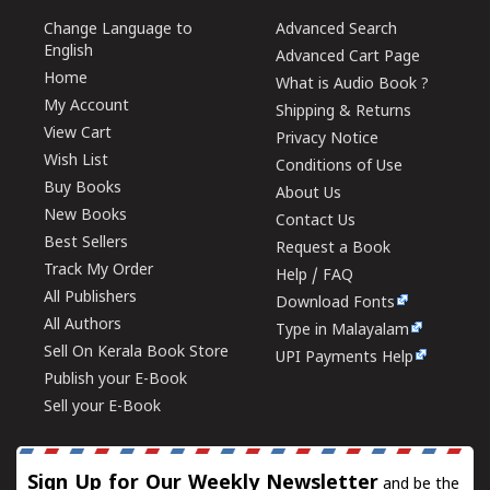
Change Language to
Advanced Search
English
Advanced Cart Page
Home
What is Audio Book ?
My Account
Shipping & Returns
View Cart
Privacy Notice
Wish List
Conditions of Use
Buy Books
About Us
New Books
Contact Us
Best Sellers
Request a Book
Track My Order
Help / FAQ
All Publishers
Download Fonts
All Authors
Type in Malayalam
Sell On Kerala Book Store
UPI Payments Help
Publish your E-Book
Sell your E-Book
Sign Up for Our Weekly Newsletter
and be the