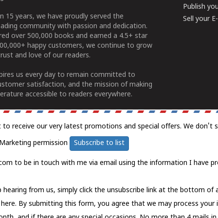
Publish yo
n 15 years, we have proudly served the
Sell your 
ading community with passion and dedication.
ered over 500,000 books and earned a 4.5+ star
100,000+ happy customers, we continue to grow
rust and love of our readers.
spires us every day to remain committed to
ustomer satisfaction, and the mission of making
erature accessible to readers everywhere.
t to receive our very latest promotions and special offers. We don't 
Marketing permission
Subscribe to list
com to be in touch with me via email using the information I have pr
 hearing from us, simply click the unsubscribe link at the bottom of
k here.
By submitting this form, you agree that we may process your 
nth, and if there are any special occasions. No more than 4 mails in 