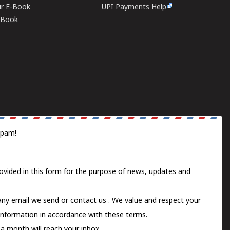
ur E-Book
UPI Payments Help
E-Book
spam!
ovided in this form for the purpose of news, updates and
 any email we send or
contact us
. We value and respect your
information in accordance with these terms.
a month will reach your inbox.