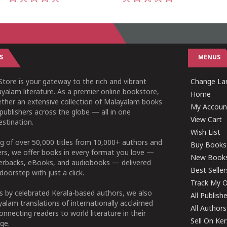
1
2
3
4
5
1
2
3
4
5
S
MENUS
tore is your gateway to the rich and vibrant
Change Lan
yalam literature. As a premier online bookstore,
Home
ether an extensive collection of Malayalam books
My Accoun
publishers across the globe — all in one
View Cart
stination.
Wish List
g of over 50,000 titles from 10,000+ authors and
Buy Books
ers, we offer books in every format you love —
New Book
perbacks, eBooks, and audiobooks — delivered
Best Seller
doorstep with just a click.
Track My O
 by celebrated Kerala-based authors, we also
All Publish
alam translations of internationally acclaimed
All Authors
connecting readers to world literature in their
Sell On Ke
ge.