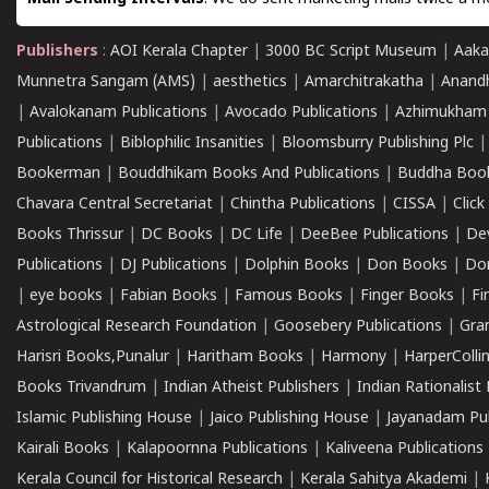
Publishers
:
AOI Kerala Chapter
|
3000 BC Script Museum
|
Aaka
Munnetra Sangam (AMS)
|
aesthetics
|
Amarchitrakatha
|
Anand
|
Avalokanam Publications
|
Avocado Publications
|
Azhimukham
Publications
|
Biblophilic Insanities
|
Bloomsburry Publishing Plc
Bookerman
|
Bouddhikam Books And Publications
|
Buddha Boo
Chavara Central Secretariat
|
Chintha Publications
|
CISSA
|
Clic
Books Thrissur
|
DC Books
|
DC Life
|
DeeBee Publications
|
De
Publications
|
DJ Publications
|
Dolphin Books
|
Don Books
|
Don
|
eye books
|
Fabian Books
|
Famous Books
|
Finger Books
|
Fi
Astrological Research Foundation
|
Goosebery Publications
|
Gra
Harisri Books,Punalur
|
Haritham Books
|
Harmony
|
HarperCollin
Books Trivandrum
|
Indian Atheist Publishers
|
Indian Rationalist 
Islamic Publishing House
|
Jaico Publishing House
|
Jayanadam Pub
Kairali Books
|
Kalapoornna Publications
|
Kaliveena Publications
Kerala Council for Historical Research
|
Kerala Sahitya Akademi
|