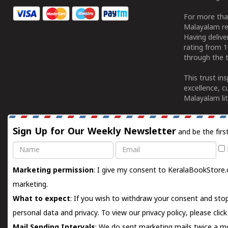
For more tha
Malayalam re
Having deliv
rating from 
through the t
This trust in
excellence, c
Malayalam lit
Sign Up for Our Weekly Newsletter
and be the firs
Name
Email
Marketing permission
: I give my consent to KeralaBookStore.
marketing.
What to expect
: If you wish to withdraw your consent and stop
personal data and privacy. To view our privacy policy, please
clic
Mail Sending Intervals
: We do sent marketing mails twice a mo