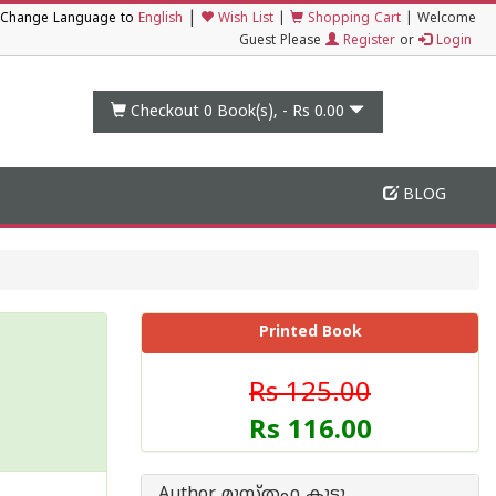
|
Change Language to
English
Wish List
|
Shopping Cart
|
Welcome
Guest Please
Register
or
Login
Checkout 0
Book(s), -
Rs 0.00
BLOG
Printed Book
Rs 125.00
Rs 116.00
Author മുസ്തഫ കുട്ടു