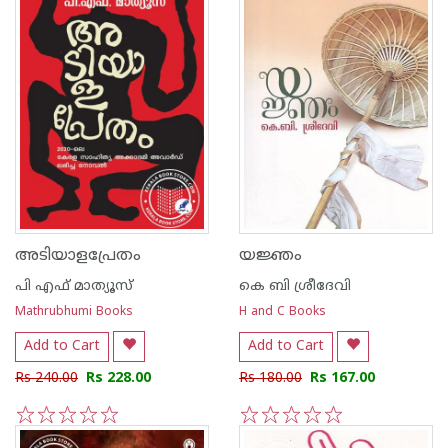
അടിയാളപ്രേതം
യജ്ഞം
പി എഫ് മാത്യൂസ്
കെ ബി ശ്രീദേവി
Mathrubhumi Books
H and C Books
Add to Cart
Add to Cart
Rs 240.00
Rs 228.00
Rs 180.00
Rs 167.00
1
2
3
4
5
1
2
3
4
5