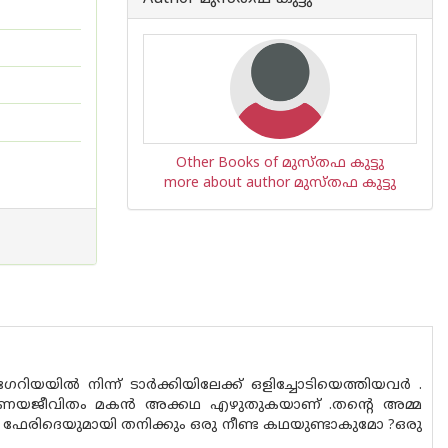
Other Books of മുസ്തഫ കുട്ടു
more about author മുസ്തഫ കുട്ടു
ഗേറിയയിൽ നിന്ന് ടാർക്കിയിലേക്ക് ഒളിച്ചോടിയെത്തിയവർ .
്രണയജീവിതം മകൻ അക്കഥ എഴുതുകയാണ് .തന്റെ അമ്മ
ഫേരിദെയുമായി തനിക്കും ഒരു നീണ്ട കഥയുണ്ടാകുമോ ?ഒരു