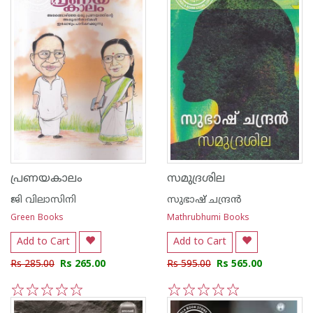
പ്രണയകാലം
സമുദ്രശില
ജി വിലാസിനി
സുഭാഷ് ചന്ദ്രന്‍
Green Books
Mathrubhumi Books
Add to Cart
Add to Cart
Rs 285.00
Rs 265.00
Rs 595.00
Rs 565.00
1
2
3
4
5
1
2
3
4
5