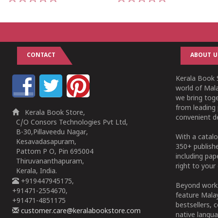
1
2
3
4
5
1
2
3
4
5
CONTACT
ABOUT U
Kerala Book S
world of Mala
we bring tog
from leading 
Kerala Book Store,
convenient de
C/O Consors Technologies Pvt Ltd,
B-30,Pillaveedu Nagar,
With a catalo
Kesavadasapuram,
350+ publish
Pattom P O, Pin 695004
including pa
Thiruvananthapuram,
right to your 
Kerala, India.
+919447945175,
Beyond works
+91471-2554670,
feature Malay
+91471-4851175
bestsellers, 
customer.care@keralabookstore.com
native langua