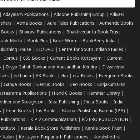
|
Adayalam Publications
|
Addone Publishing Group
|
Adivasi
ishers
|
Atma Books
|
Aura Tales Publications
|
Authentic Books
 Books
|
Bhairavi Publications
|
Bhaktivedanta Book Trust
ook Media
|
Book Plus
|
Book Worm
|
BookBerry India
|
ublishing House
|
CD/DVD
|
Centre for South Indian Studies
|
|
Corpus
|
CSS Books
|
Current Books Kottayam
|
Current
s
|
Divya Gahbh Sankar and Anusandhan Kendra
|
Divyaverse
ooks
|
editindia
|
EK Books
|
eka
|
era Books
|
Evergreen Books
|
Ganga Books
|
Genius Books
|
Geo Books
|
Girijakumaran
astasrama Publications
|
H and C Books
|
Hammer Library
|
odder and Stoughton
|
Idea Publishing
|
India Books
|
India
s
|
Irene Books
|
Iris Books
|
Islamic Publishing Bureau (IPB)
|
 Publications
|
K P V Communications
|
K'ZERO PUBLICATION
|
nstitute
|
Kerala Book Store Publishers
|
Kerala Book Trust
|
r Kalari
|
Kottayam Puspanath Publications
|
Kurukshethra