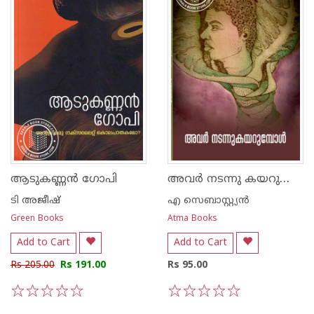
അവര്‍ നടന്നു കയറുമ്പോള്‍
ആടുകണ്ണൻ ഗോപി
ടി അജീഷ്
എ സെബാസ്റ്റ്യൻ
Green Books
Atma Books
Add to Cart
Add to Cart
Rs 205.00
Rs 191.00
Rs 95.00
1
2
3
4
5
1
2
3
4
5