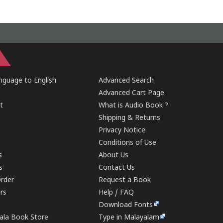
guage to English
Advanced Search
Advanced Cart Page
t
What is Audio Book ?
Shipping & Returns
Privacy Notice
Conditions of Use
s
About Us
s
Contact Us
rder
Request a Book
ers
Help / FAQ
Download Fonts
rala Book Store
Type in Malayalam