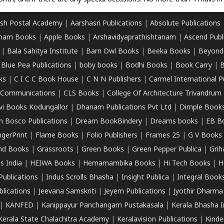
sh Postal Academy
|
Aarshasri Publications
|
Absolute Publications
ham Books
|
Apple Books
|
Arshavidyaprathishtanam
|
Ascend Publ
|
Bala Sahitya Institute
|
Barn Owl Books
|
Beeka Books
|
Beyond
|
Blue Pea Publications
|
boby books
|
Bodhi Books
|
Book Carry
|
B
ks
|
C I C C Book House
|
C N N Publishers
|
Carmel International P
k Communications
|
CLS Books
|
College Of Architecture Trivandrum
vi Books Kodungallor
|
Dhanam Publications Pvt Ltd
|
Dimple Book
 Bosco Publications
|
Dream BookBindery
|
Dreams books
|
EB B
ngerPrint
|
Flame Books
|
Folio Publishers
|
Frames 25
|
G V Books
nd Books
|
Grassroots
|
Green Books
|
Green Pepper Publica
|
Grih
s India
|
HEIWA Books
|
Hemamambika Books
|
Hi Tech Books
|
H
Publications
|
Indus Scrolls Bhasha
|
Insight Publica
|
Integral Book
lications
|
Jeevana Samskriti
|
Jeyem Publications
|
Jyothir Dharma
|
KANFED
|
Kanippayur Panchangam Pustakasala
|
Kerala Bhasha I
Kerala State Chalachitra Academy
|
Keralavision Publications
|
Kinde