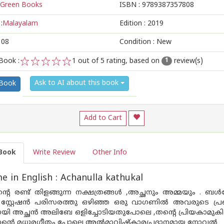
Green Books
ISBN :
9789387357808
:
Malayalam
Edition :
2019
108
Condition : New
Book :
1
out of 5 rating, based on
review(s)
1
1
2
3
4
5
Ask to AI about this book
 Book
Add to Cart
Book
Write Review
Other Info
 in English : Achanulla kathukal
ന്റെ രണ്ട് തിളങ്ങുന്ന നക്ഷത്രങ്ങൾ ,അച്ഛനും അമ്മയും . ബൾ
സ്റ്റേഷൻ പരിസരത്തു ഒഴിഞ്ഞ ഒരു വാഗണിൽ അവരുടെ പ
ായി അച്ഛൻ അലിബേ ഒളിച്ചോടിയതുപോലെ ,തന്റെ പ്രിയകാമുകി 
ാന്റെ മധുരഗീതം പോലെ അൽമാവിഷ്കാരപ്രദാനമായ നോവൽ