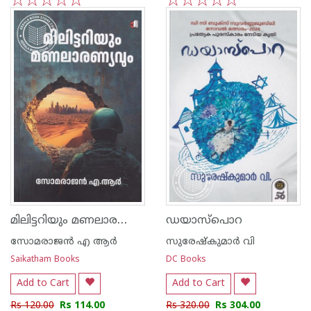
1
2
3
4
5
1
2
3
4
5
മിലിട്ടറിയും മണലാരണ്യവും
ഡയാസ്പൊറ
സോമരാജൻ എ ആർ
സുരേഷ്കുമാർ വി
Saikatham Books
DC Books
Add to Cart
Add to Cart
Rs 120.00
Rs 114.00
Rs 320.00
Rs 304.00