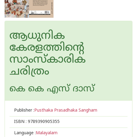
ആധുനിക
കേരളത്തിൻ്റെ
സാംസ്‌കാരിക
ചരിത്രം
കെ കെ എസ് ദാസ്
Publisher :
Pusthaka Prasadhaka Sangham
ISBN :
9789390905355
Language :
Malayalam