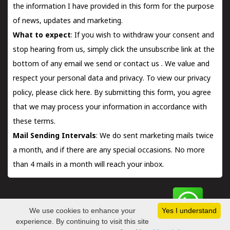
the information I have provided in this form for the purpose
of news, updates and marketing.
What to expect
: If you wish to withdraw your consent and
stop hearing from us, simply click the unsubscribe link at the
bottom of any email we send or
contact us
. We value and
respect your personal data and privacy. To view our privacy
policy, please
click here.
By submitting this form, you agree
that we may process your information in accordance with
these terms.
Mail Sending Intervals
: We do sent marketing mails twice
a month, and if there are any special occasions. No more
than 4 mails in a month will reach your inbox.
We use cookies to enhance your
Yes I understand
Copyright © 2026 | Kerala Book Store™. a venturer of
Consors
experience. By continuing to visit this site
Technologies Pvt Ltd