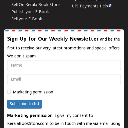
Sell On Kerala Book Store
UPI Payments Help
Publish your E-Book
Sell your E-Book
Sign Up for Our Weekly Newsletter
and be the
first to receive our very latest promotions and special offers.
We don't spam!
Name
Email
Marketing permission
Subscribe to list
Marketing permission
: I give my consent to
KeralaBookStore.com to be in touch with me via email using