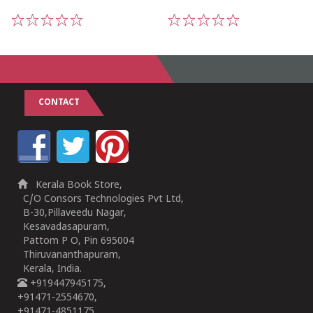
1
2
3
4
5
1
2
3
4
5
CONTACT
Kerala Book Store,
C/O Consors Technologies Pvt Ltd,
B-30,Pillaveedu Nagar,
Kesavadasapuram,
Pattom P O, Pin 695004
Thiruvananthapuram,
Kerala, India.
+919447945175,
+91471-2554670,
+91471-4851175