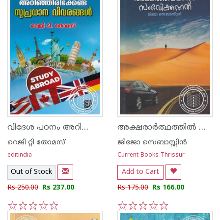
വിദേശ പഠനം അറിഞ്ഞിരിക്കേണ്ട സുപ്രധാന വിവരങ്ങള്‍
അക്ഷരാർത്ഥത്തിൽ സംഭവിക്കുന്നത്
റെജി റ്റി തോമസ്
ജിജോ സെബാസ്റ്റിന്‍
editindia
Current Books Thrissur
Out of Stock
Add to Cart
Rs 250.00
Rs 237.00
Rs 175.00
Rs 166.00
1
2
3
4
5
1
2
3
4
5