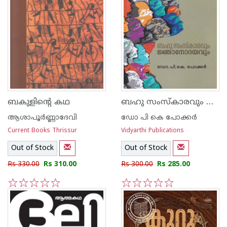
ബഹു സംസ്കാരവും ജ്ഞാനോദയവും
ബകുളിന്റെ കഥ
ആശാപൂര്‍ണ്ണാദേവി
ഡോ പി കെ പോക്കര്‍
Current Books Thrissur
Vidyarthi Publications
Out of Stock
Out of Stock
Rs 330.00
Rs 310.00
Rs 300.00
Rs 285.00
1
2
3
4
5
1
2
3
4
5