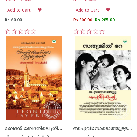
H and C Books
Green Books
Add to Cart
Add to Cart
Rs 60.00
Rs 300.00
Rs 285.00
1
2
3
4
5
1
2
3
4
5
ബേദ‌ന്‍ ബേദനിലെ ഗ്രീഷ്മകാലത്ത്
അപുവിനോടൊത്തുള്ള എന്റെ ദിനങ്ങള്‍