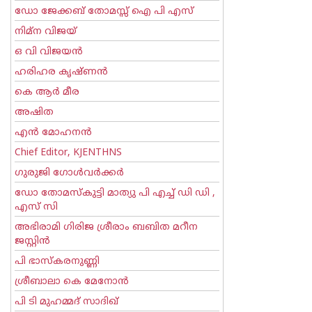
ഡോ ജേക്കബ് തോമസ്സ് ഐ പി എസ്
നിമ്ന വിജയ്
ഒ വി വിജയന്‍
ഹരിഹര കൃഷ്ണൻ
കെ ആര്‍ മീര
അഷിത
എന്‍ മോഹനന്‍
Chief Editor, KJENTHNS
ഗുരുജി ഗോള്‍‌വര്‍ക്കര്‍
ഡോ തോമസ്കുട്ടി മാത്യു പി എച്ച് ഡി ഡി ,
എസ് സി
അഭിരാമി ഗിരിജ ശ്രീരാം ബബിത മറീന
ജസ്റ്റിന്‍
പി ഭാസ്കരനുണ്ണി
ശ്രീബാലാ കെ മേനോന്‍
പി ടി മുഹമ്മദ് സാദിഖ്‌