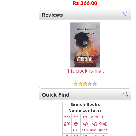
Rs 366.00
Reviews
This book is ma ...
Quick Find
Search Books
Name contains
അ
ആ
ഇ
ഈ
ഉ
ഊ
ഋ
എ
ഏ
ഐ
ഒ
ഓ
ഔ
അം
അഃ