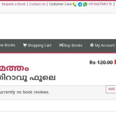
|
|
Request a Book
|
Contact Us
|
Customer Care
+919447945175
w Books
Shopping Cart
Buy Books
My Account
Rs 120.00
മത്തം
തിറാവൂ ഫൂലെ
Add 
urrently no book reviews.