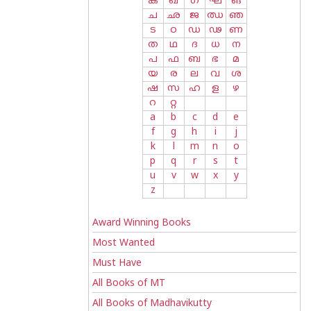
ക
ഖ
ഗ
ഘ
ങ
ച
ഛ
ജ
ഝ
ഞ
ട
ഠ
ഡ
ഢ
ണ
ത
ഥ
ദ
ധ
ന
പ
ഫ
ബ
ഭ
മ
യ
ര
ല
വ
ശ
ഷ
സ
ഹ
ള
ഴ
റ
റ്റ
a
b
c
d
e
f
g
h
i
j
k
l
m
n
o
p
q
r
s
t
u
v
w
x
y
z
Award Winning Books
Most Wanted
Must Have
All Books of MT
All Books of Madhavikutty