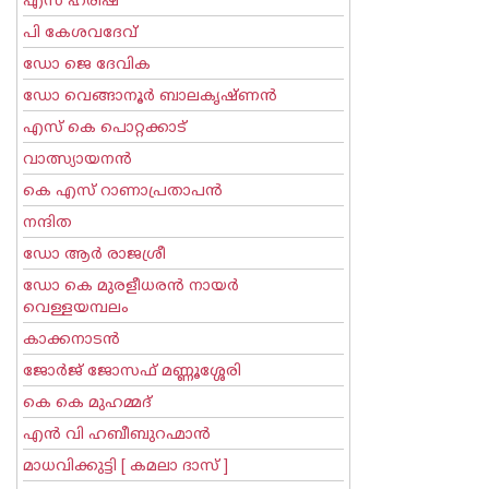
എസ് ഹരീഷ്
പി കേശവദേവ്‌
ഡോ ജെ ദേവിക
ഡോ വെങ്ങാനൂര്‍ ബാലകൃഷ്ണന്‍
എസ്‌ കെ പൊറ്റക്കാട്‌
വാത്സ്യായനന്‍
കെ എസ് റാണാപ്രതാപന്‍
നന്ദിത
ഡോ ആര്‍ രാജശ്രീ
ഡോ കെ മുരളീധരന്‍ നായര്‍
വെള്ളയമ്പലം
കാക്കനാടന്‍
ജോര്‍ജ് ജോസഫ് മണ്ണൂശ്ശേരി
കെ കെ മുഹമ്മദ്
എന്‍ വി ഹബീബുറഹ്മാന്‍
മാധവിക്കുട്ടി [ കമലാ ദാസ് ]