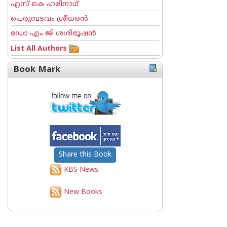
എസ് കെ ഹരിനാഥ്
പെരുമ്പടവം ശ്രീധര‌ന്‍
ഡോ എം ജി ശശിഭൂഷന്‍
List All Authors
Book Mark
Share this Book
KBS News
New Books