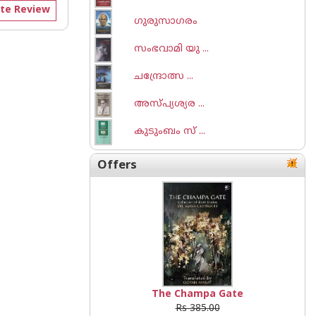
te Review
ഗുരുസാഗരം
സംഭവാമി യു ...
ചന്ദ്രോത്സ ...
അസ്പ്യശ്യര ...
കുടുംബം സ് ...
Offers
The Champa Gate
Rs 385.00