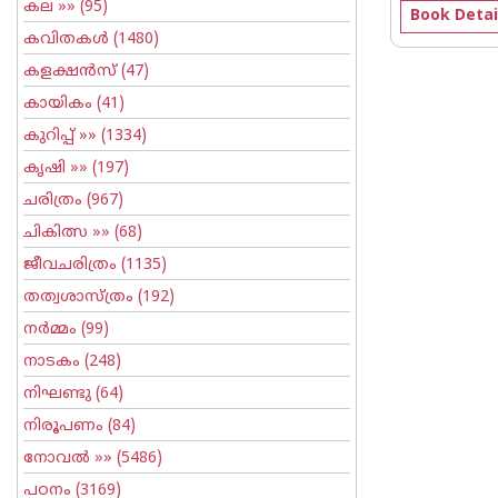
കല
»» (95)
Book Detai
കവിതകള്‍
(1480)
കളക്ഷന്‍സ്
(47)
കായികം
(41)
കുറിപ്പ്‌
»» (1334)
കൃഷി
»» (197)
ചരിത്രം
(967)
ചികിത്സ
»» (68)
ജീവചരിത്രം
(1135)
തത്വശാസ്ത്രം
(192)
നര്‍മ്മം
(99)
നാടകം
(248)
നിഘണ്ടു
(64)
നിരൂപണം
(84)
നോവല്‍
»» (5486)
പഠനം
(3169)