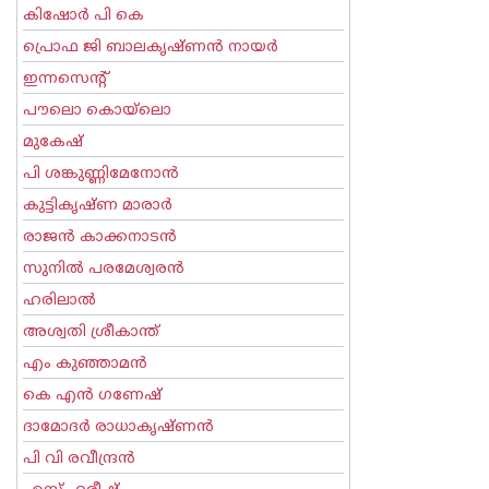
കിഷോർ പി കെ
പ്രൊഫ ജി ബാലകൃഷ്ണന്‍ നായര്‍
ഇന്നസെന്റ്‌
പൗലൊ കൊയ്ലൊ
മുകേഷ്
പി ശങ്കുണ്ണിമേനോന്‍
കുട്ടികൃഷ്ണ മാരാര്‍
രാജന്‍ കാക്കനാടന്‍
സുനില്‍ പരമേശ്വരന്‍
ഹരിലാല്‍
അശ്വതി ശ്രീകാന്ത്
എം കുഞ്ഞാമന്‍
കെ എന്‍ ഗണേഷ്
ദാമോദർ രാധാകൃഷ്ണൻ
പി വി രവീന്ദ്രന്‍