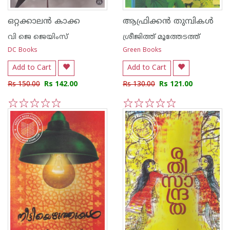
ഒറ്റക്കാല‌ന്‍ കാക്ക
ആഫ്രിക്കന്‍ തുമ്പികള്‍
വി ജെ ജെയിംസ്‌
ശ്രീജിത്ത് മൂത്തേടത്ത്
DC Books
Green Books
Add to Cart
Add to Cart
Rs 150.00
Rs 142.00
Rs 130.00
Rs 121.00
1
2
3
4
5
1
2
3
4
5