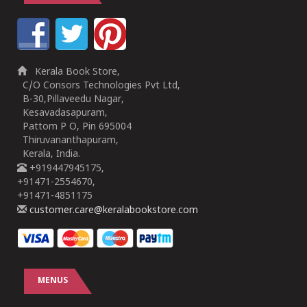
Kerala Book Store,
C/O Consors Technologies Pvt Ltd,
B-30,Pillaveedu Nagar,
Kesavadasapuram,
Pattom P O, Pin 695004
Thiruvananthapuram,
Kerala, India.
+919447945175,
+91471-2554670,
+91471-4851175
customer.care@keralabookstore.com
MENUS