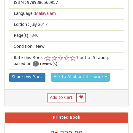
ISBN :
9789386560957
Language :
Malayalam
Edition :
July 2017
Page(s) :
340
Condition : New
Rate this Book :
1
out of 5 rating,
based on
review(s)
1
2
3
4
5
1
Ask to AI about this book
Share this Book
Add to Cart
Printed Book