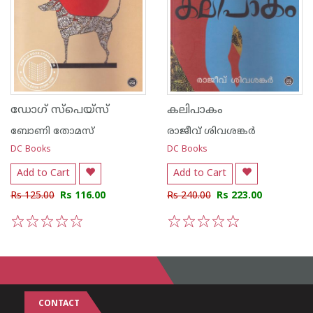
ഡോഗ് സ്പെയ്സ്
കലിപാകം
ബോണി തോമസ്
രാജീവ് ശിവശങ്കര്‍
DC Books
DC Books
Add to Cart
Add to Cart
Rs 125.00
Rs 116.00
Rs 240.00
Rs 223.00
1
2
3
4
5
1
2
3
4
5
CONTACT