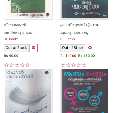
ക്രിസ്തുമസ് ദ്വീപിലേക്ക് ഒരു യാത്ര
ഗീതാഞ്ജലി
ഷബിത എം കെ
എം എ ബൈജു
DC Books
DC Books
Out of Stock
Out of Stock
Rs 90.00
Rs 140.00
Rs 130.00
1
2
3
4
5
1
2
3
4
5