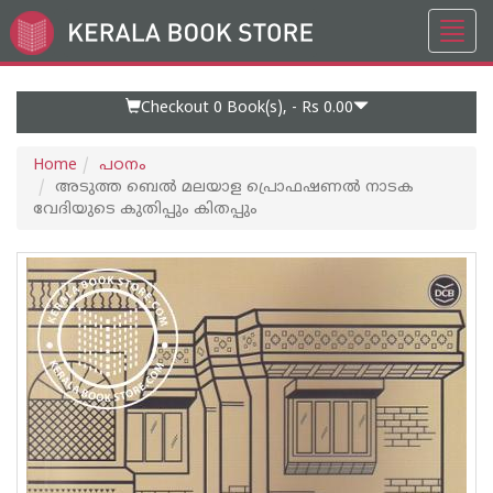
Toggl
Go
navig
to
Home
Page
Checkout 0
Book(s), -
Rs 0.00
Home
പഠനം
അടുത്ത ബെല്‍ മലയാള പ്രൊഫഷണല്‍ നാടക
വേദിയുടെ കുതിപ്പും കിതപ്പും