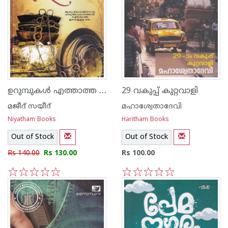
ഉറുമ്പുകൾ എത്താത്ത ഇടം
29 വകുപ്പ് കുറ്റവാളി
മജീദ് സയീദ്
മഹാശ്വേതാദേവി
Niyatham Books
Haritham Books
Out of Stock
Out of Stock
Rs 140.00
Rs 130.00
Rs 100.00
1
2
3
4
5
1
2
3
4
5