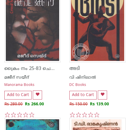
ക്രൈം നം 25-83 ചെമ്പിലമ്മിണി കൊലക്കേസ്സ്
അടി
മജീദ് സയീദ്
വി ഷിനിലാല്‍
Manorama Books
DC Books
Add to Cart
Add to Cart
Rs 280.00
Rs 266.00
Rs 150.00
Rs 139.00
1
2
3
4
5
1
2
3
4
5