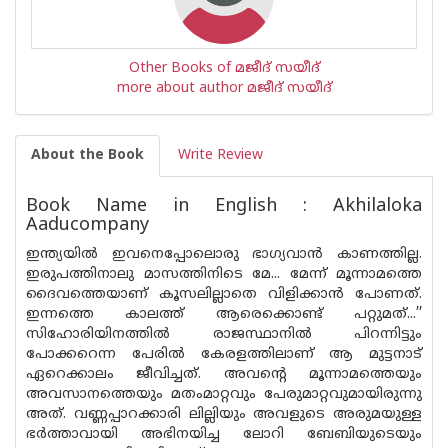
Other Books of മജീദ് സയീദ്
more about author മജീദ് സയീദ്
About the Book
Write Review
Book Name in English : Akhilaloka
Aaducompany
ഇന്ത്യയിൽ ഇവനെപ്പോലൊരു ഭാഗ്യവാൻ കാണത്തില്ല.
ഇരുപത്തിനാലു മാസത്തിനിടെ മേ... മേന്ന് മൂന്നാമത്തെ
ദൈവത്തെയാണ് കൂസലില്ലാതെ വിളിക്കാൻ പോണത്.
ഇന്നത്തെ കാലത്ത് ആരെക്കൊണ്ട് പറ്റുമത്...’’
സിഹോരിയിനത്തിൽ രാജസ്ഥാനിൽ പിറന്നിട്ടും
പോക്കറെന്ന പേരിൽ കേരളത്തിലാണ് ആ മുട്ടനാട്
ഏറെക്കാലം ജീവിച്ചത്. അവന്റെ മൂന്നാമത്തെയും
അവസാനത്തെയും മതംമാറ്റവും പേരുമാറ്റവുമായിരുന്നു
അത്. വണ്ണപ്പാറക്കാരി ലില്ലിയും അവളുടെ അരുമയുള്ള
ഭർത്താവായി അഭിനയിച്ച ലോറി ബേബിയുടെയും