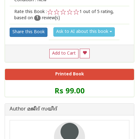
Condition : New
Rate this Book :
1
out of 5 rating,
based on
review(s)
1
2
3
4
5
1
Ask to AI about this book
Share this Book
Add to Cart
Printed Book
Price
Rs 99.00
of
this
Book
Author മജീദ് സയീദ്
is