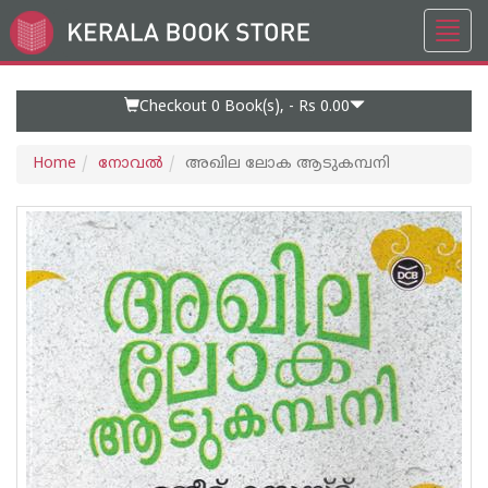
Toggl
Go
navig
to
Home
Page
Checkout 0
Book(s), -
Rs 0.00
Home
നോവല്‍
അഖില ലോക ആടുകമ്പനി