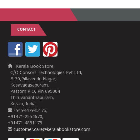
CONTACT
Kerala Book Store,
C/O Consors Technologies Pvt Ltd,
B-30,Pillaveedu Nagar,
Kesavadasapuram,
Pattom P O, Pin 695004
Thiruvananthapuram,
Kerala, India.
+919447945175,
+91471-2554670,
+91471-4851175
customer.care@keralabookstore.com