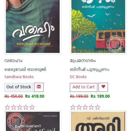
വരാഹം
പ്രേമനഗരം
മെഴുവേലി ബാബുജി
ബിനീഷ് പുതുപ്പണം
Saindhava Books
DC Books
Out of Stock
Add to Cart
Rs 450.00
Rs 418.00
Rs 199.00
Rs 189.00
1
2
3
4
5
1
2
3
4
5