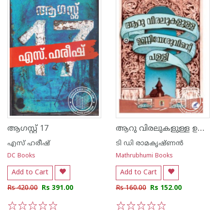
ആറു വിരലുകളുള്ള ഉണ്ണിയേശുവിന്റെ പള്ളി
ആഗസ്റ്റ് 17
എസ് ഹരീഷ്
ടി ഡി രാമകൃഷ്ണന്‍
DC Books
Mathrubhumi Books
Add to Cart
Add to Cart
Rs 420.00
Rs 391.00
Rs 160.00
Rs 152.00
1
2
3
4
5
1
2
3
4
5