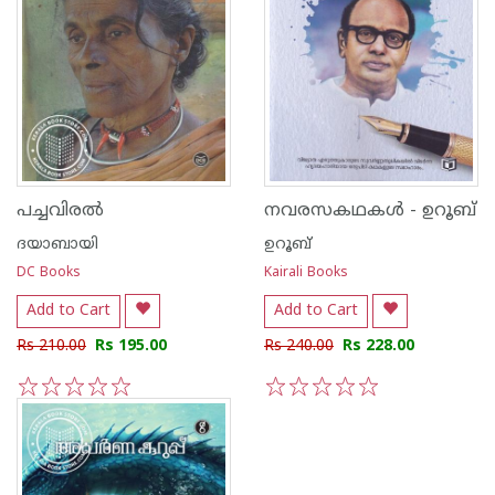
പച്ചവിരല്‍
നവരസകഥകള്‍ - ഉറൂബ്
ദയാബായി
ഉറൂബ്‌
DC Books
Kairali Books
Add to Cart
Add to Cart
Rs 210.00
Rs 195.00
Rs 240.00
Rs 228.00
1
2
3
4
5
1
2
3
4
5