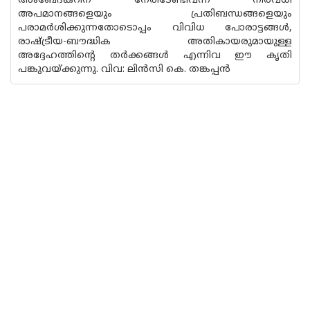
അംബേദ്കറിന് നേരിടേണ്ടിവന്ന നിരവധി
അപമാനങ്ങളെയും പ്രതിബന്ധങ്ങളെയും
പരാമർശിക്കുന്നതോടൊപ്പം വിവിധ പോരാട്ടങ്ങൾ,
രാഷ്ട്രീയ-ബൗദ്ധിക അതികായരുമായുള്ള
അദ്ദേഹത്തിന്റെ തർക്കങ്ങൾ എന്നിവ ഈ കൃതി
പങ്കുവയ്ക്കുന്നു. വിവ: ലിൻസി കെ. തങ്കപ്പൻ