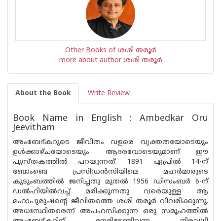
Other Books of ശശി തരൂർ
more about author ശശി തരൂർ
About the Book
Write Review
Book Name in English : Ambedkar Oru
Jeevitham
അംബേദ്കറുടെ ജീവിതം വളരെ വ്യക്തതയോടെയും
ഉൾക്കാഴ്ചയോടെയും ആദരവോടെയുമാണ് ഈ
പുസ്തകത്തിൽ പറയുന്നത്. 1891 ഏപ്രിൽ 14-ന്
ബോംബെ പ്രസിഡൻസിയിലെ മഹർമാരുടെ
കുടുംബത്തിൽ ജനിച്ചതു മുതൽ 1956 ഡിസംബർ 6-ന്
ഡൽഹിയിൽവച്ച് മരിക്കുന്നതു വരെയുള്ള ആ
മഹാപുരുഷന്റെ ജീവിതത്തെ ശശി തരൂർ വിവരിക്കുന്നു.
അധഃസ്ഥിതരെന്ന് അപഹസിക്കുന്ന ഒരു സമൂഹത്തിൽ