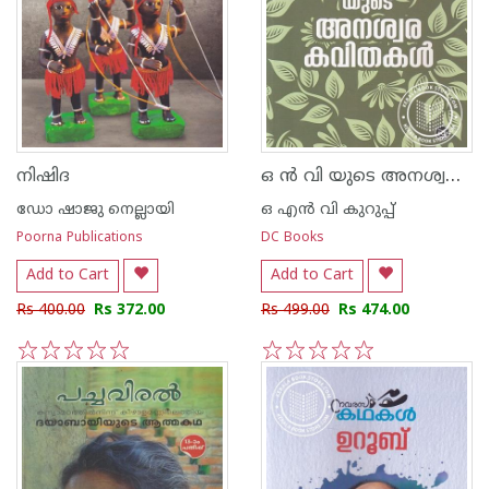
ഒ ന്‍ വി യുടെ അനശ്വര കവിതകള്‍
നിഷിദ
ഡോ ഷാജു നെല്ലായി
ഒ എന്‍ വി കുറുപ്പ്‌
Poorna Publications
DC Books
Add to Cart
Add to Cart
Rs 400.00
Rs 372.00
Rs 499.00
Rs 474.00
1
2
3
4
5
1
2
3
4
5