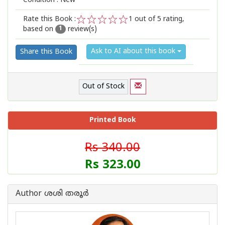
Condition : New
Rate this Book :
1
out of 5 rating,
based on
review(s)
1
2
3
4
5
1
Ask to AI about this book
Share this Book
Out of Stock
Printed Book
Rs 340.00
Rs 323.00
Author ശശി തരൂർ