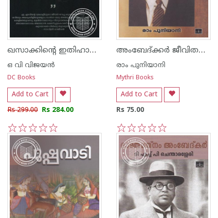
ഖസാക്കിന്റെ ഇതിഹാസം
അംബേദ്ക്കര്‍ ജീവിതവും രചനകളും
ഒ വി വിജയന്‍
രാം പുനിയാനി
DC Books
Mythri Books
Add to Cart
Add to Cart
Rs 299.00
Rs 284.00
Rs 75.00
1
2
3
4
5
1
2
3
4
5