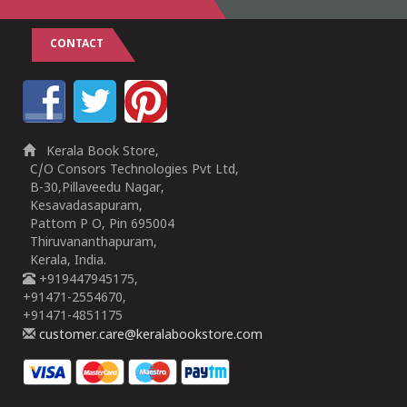
CONTACT
Kerala Book Store,
C/O Consors Technologies Pvt Ltd,
B-30,Pillaveedu Nagar,
Kesavadasapuram,
Pattom P O, Pin 695004
Thiruvananthapuram,
Kerala, India.
+919447945175,
+91471-2554670,
+91471-4851175
customer.care@keralabookstore.com