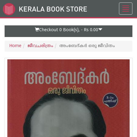
Toggl
Go
navig
to
Home
Page
Checkout 0
Book(s), -
Rs 0.00
Home
ജീവചരിത്രം
അംബേദ്കര്‍ ഒരു ജീവിതം