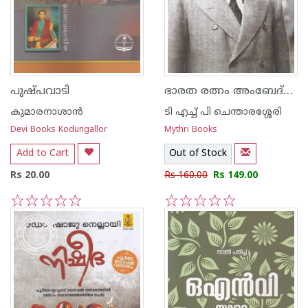
ഭാരത രത്നം അംബേദ്കര്‍
പുഷ്പവാടി
കുമാരനാശാന്‍
ടി എച്ച് പി ചെന്താരശ്ശേരി
Devi Books Kodungallor
Mythri Books
Add to Cart
Out of Stock
Rs 20.00
Rs 160.00
Rs 149.00
1
2
3
4
5
1
2
3
4
5