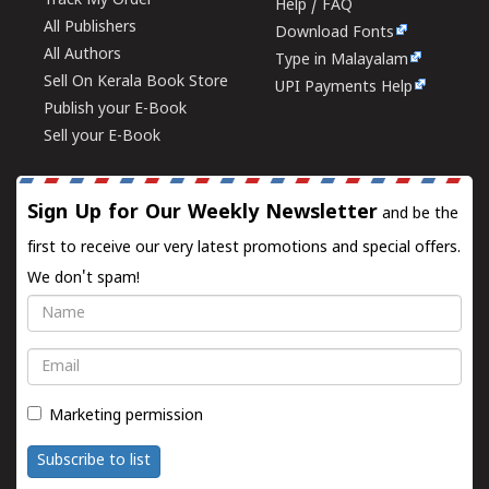
Track My Order
Help / FAQ
All Publishers
Download Fonts
All Authors
Type in Malayalam
Sell On Kerala Book Store
UPI Payments Help
Publish your E-Book
Sell your E-Book
Sign Up for Our Weekly Newsletter
and be the
first to receive our very latest promotions and special offers.
We don't spam!
Name
Email
Marketing permission
Subscribe to list