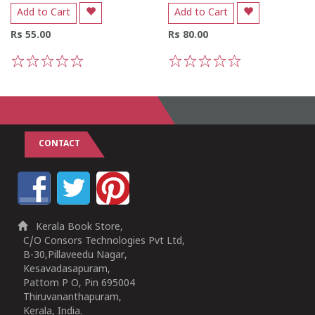
Add to Cart
Add to Cart
Rs 55.00
Rs 80.00
1
2
3
4
5
1
2
3
4
5
CONTACT
Kerala Book Store,
C/O Consors Technologies Pvt Ltd,
B-30,Pillaveedu Nagar,
Kesavadasapuram,
Pattom P O, Pin 695004
Thiruvananthapuram,
Kerala, India.