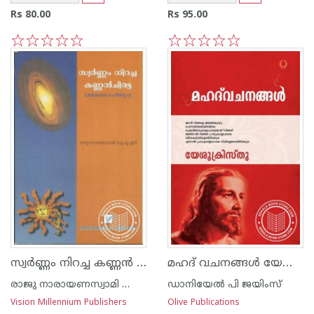
Rs 80.00
Rs 95.00
1
2
3
4
5
1
2
3
4
5
സ്വര്‍ണ്ണം നിറച്ച കണ്ണ‌ന്‍ ചിരട്ട
മഹദ് വചനങ്ങള്‍ യേശുക്രിസ്തു
രാജു നാരായണസ്വാമി ഐ എ എസ്
ഡാനിയേല്‍ പി ജയിംസ്
Vision Millennium Publishers
Olive Publications