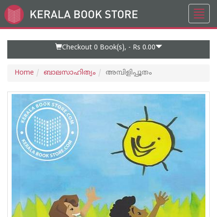
Toggl
Go
navig
to
Home
Page
Checkout 0
Book(s), -
Rs 0.00
Home
ബാലസാഹിത്യം
അമ്പിളിപ്പൂതം