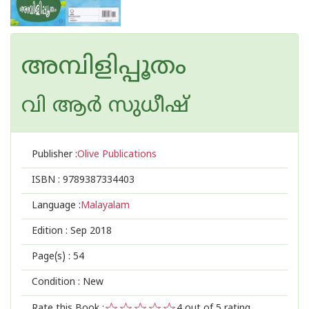
അമ്പിളിപ്പൂതം
വി ആര്‍ സുധീഷ്
Publisher :
Olive Publications
ISBN :
9789387334403
Language :
Malayalam
Edition :
Sep 2018
Page(s) :
54
Condition : New
Rate this Book :
4
out of 5 rating,