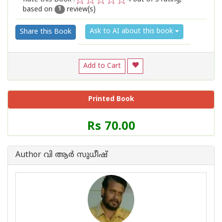
based on
review(s)
1
2
3
4
5
1
Ask to AI about this book
Share this Book
Add to Cart
Printed Book
Price
Rs 70.00
of
this
Book
Author വി ആര്‍ സുധീഷ്
is