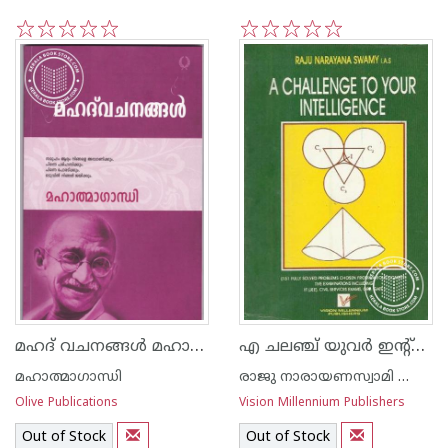
1
2
3
4
5
1
2
3
4
5
മഹദ് വചനങ്ങള്‍ മഹാത്മാഗാന്ധി
എ ചലഞ്ച് യുവര്‍ ഇന്റ്റെല്ലിജെ‌ന്‍സ്
മഹാത്മാഗാന്ധി
രാജു നാരായണസ്വാമി ഐ എ എസ്
Olive Publications
Vision Millennium Publishers
Out of Stock
Out of Stock