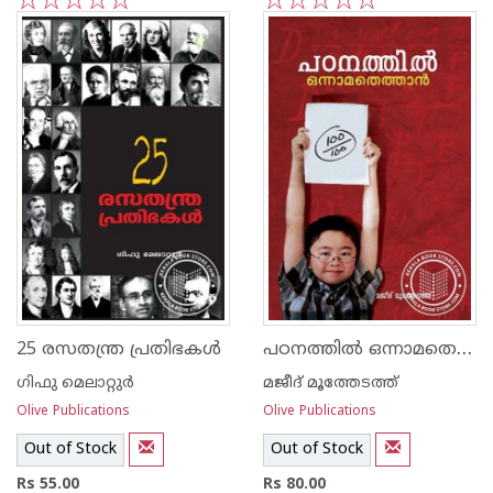
1
2
3
4
5
1
2
3
4
5
പഠനത്തില്‍ ഒന്നാമതെത്താന്‍
25 രസതന്ത്ര പ്രതിഭകള്‍
ഗിഫു മെലാറ്റുര്‍‌
മജീദ് മൂത്തേടത്ത്
Olive Publications
Olive Publications
Out of Stock
Out of Stock
Rs 55.00
Rs 80.00