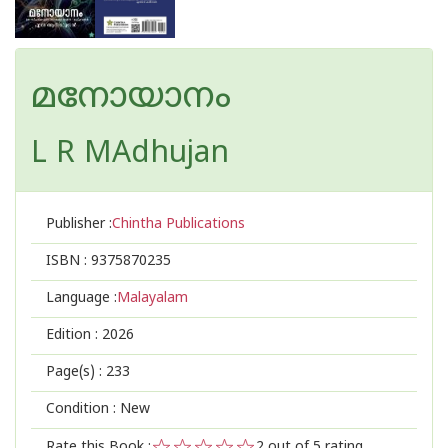
മനോയാനം
L R MAdhujan
Publisher :
Chintha Publications
ISBN :
9375870235
Language :
Malayalam
Edition :
2026
Page(s) :
233
Condition : New
Rate this Book :
2
out of 5 rating,