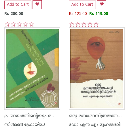
Add to Cart
Add to Cart
Rs 200.00
Rs 125.00
Rs 119.00
1
2
3
4
5
1
2
3
4
5
പ്രണയത്തിന്റെയും രതിയുടെയും മനഃശ്ശാസ്ത്രം
ഒരു മനഃശാസ്ത്രജ്ഞന്റെ അനുഭവക്കുറിപ്പുകള്‍
സിഗ്‌മണ്ട് ഫ്രോയിഡ്
ഡോ എ‌ന്‍ എം മുഹമ്മദലി