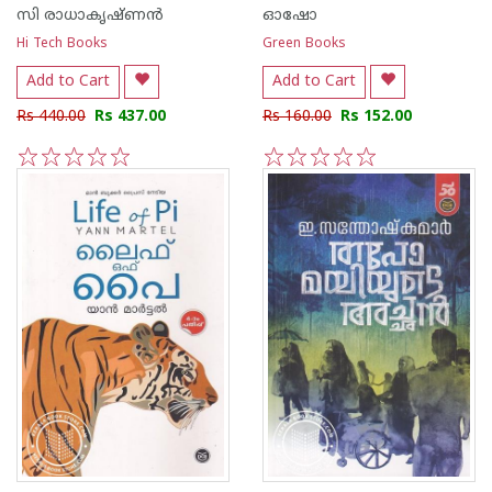
സി രാധാകൃഷ്ണന്‍
ഓഷോ
Hi Tech Books
Green Books
Add to Cart
Add to Cart
Rs 440.00
Rs 437.00
Rs 160.00
Rs 152.00
1
2
3
4
5
1
2
3
4
5