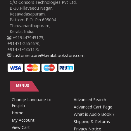
C/O Consors Technologies Pvt Ltd,
B-30,Pillaveedu Nagar,
Kesavadasapuram,
Pattom P O, Pin 695004
Thiruvananthapuram,
Kerala, India.
+919447945175,
+91471-2554670,
+91471-4851175
customer.care@keralabookstore.com
MENUS
Change Language to
Advanced Search
English
Advanced Cart Page
Home
What is Audio Book ?
My Account
Shipping & Returns
View Cart
Privacy Notice