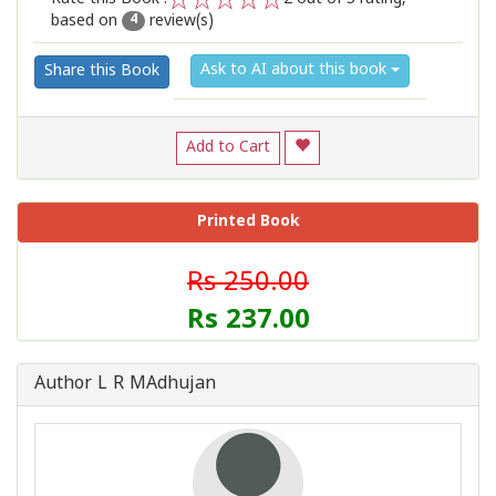
based on
review(s)
1
2
3
4
5
4
Ask to AI about this book
Share this Book
Add to Cart
Printed Book
Rs 250.00
Rs 237.00
Author L R MAdhujan