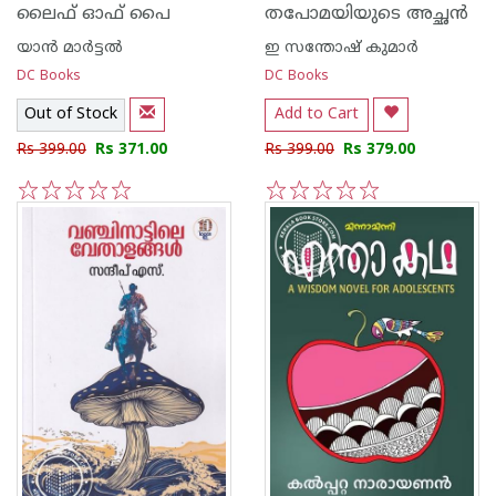
ലൈഫ് ഓഫ് പൈ
തപോമയിയുടെ അച്ഛൻ
യാന്‍ മാര്‍ട്ടല്‍
ഇ സന്തോഷ് കുമാര്‍
DC Books
DC Books
Out of Stock
Add to Cart
Rs 399.00
Rs 371.00
Rs 399.00
Rs 379.00
1
2
3
4
5
1
2
3
4
5