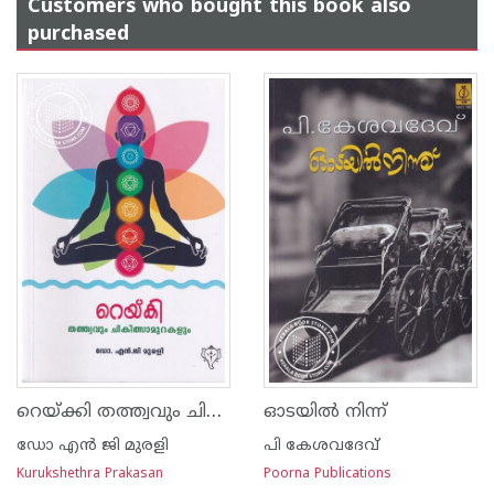
Customers who bought this book also
purchased
റെയ്ക്കി തത്ത്വവും ചികിത്സാമുറകളും
ഓടയില്‍ നിന്ന്
ഡോ എ‌ന്‍ ജി മുരളി
പി കേശവദേവ്‌
Kurukshethra Prakasan
Poorna Publications