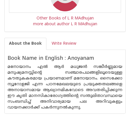
Other Books of L R MAdhujan
more about author L R MAdhujan
About the Book
Write Review
Book Name in English : Anoyanam
മനോയാനം എൽ ആർ മധുജൻ സങ്കീർണ്ണമായ
മനുഷ്യമനസ്സിൻ്റെ സഞ്ചാരപഥങ്ങളിലൂടെയുള്ള
കൗതുകകരമായ പ്രയാണമാണ് മനോയാനം. സൈക്കോ
ന്യൂറോളജി എന്ന പഠനമേഖലയുടെ പ്രയുക്തതലങ്ങളെ
അനായാസമായ ആഖ്യാനമികവോടെ അവതരിപ്പിക്കുന്ന
ഈ കൃതി മാനസികാരോഗ്യത്തിൻ്റെ സന്തുലിതാവസ്ഥയെ
സംബന്ധിച്ച് അനിവാര്യമായ പല അറിവുകളും
വായനക്കാർക്ക് പകർന്നുനൽകുന്നു.