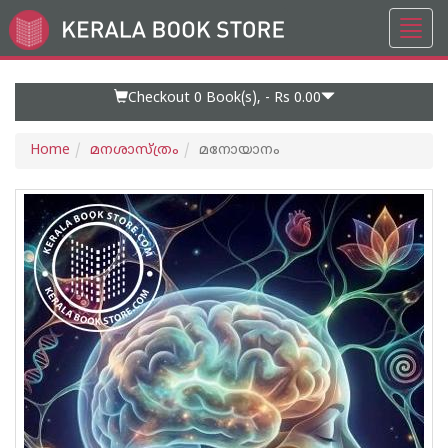
Toggl
Go
navig
to
Home
Page
Checkout 0
Book(s), -
Rs 0.00
Home
മനശാസ്ത്രം
മനോയാനം