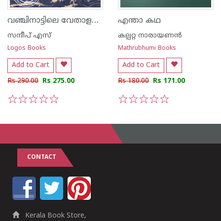
വഞ്ചിനാട്ടിലെ വേതാളങ്ങൾ
എന്താ കഥ
സന്ദീപ് എസ്
കല്പറ്റ നാരായണന്‍
Logos Books
Mathrubhumi Books
Add to Cart
Add to Cart
Rs 290.00
Rs 275.00
Rs 180.00
Rs 171.00
1
2
3
4
5
1
2
3
4
5
CONTACT
Kerala Book Store,