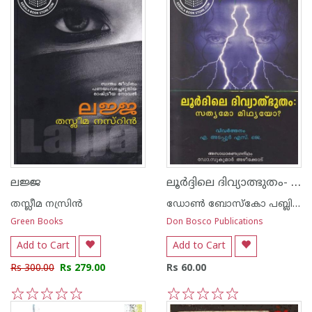
ലൂര്‍ദ്ദിലെ ദിവ്യാത്ഭുതം- സത്യമോ മിഥ്യയോ
ലജ്ജ
തസ്ലീമ നസ്രിന്‍
ഡോണ്‍ ബോസ്കോ പബ്ലിക്കേഷന്‍സ്
Green Books
Don Bosco Publications
Add to Cart
Add to Cart
Rs 300.00
Rs 279.00
Rs 60.00
1
2
3
4
5
1
2
3
4
5