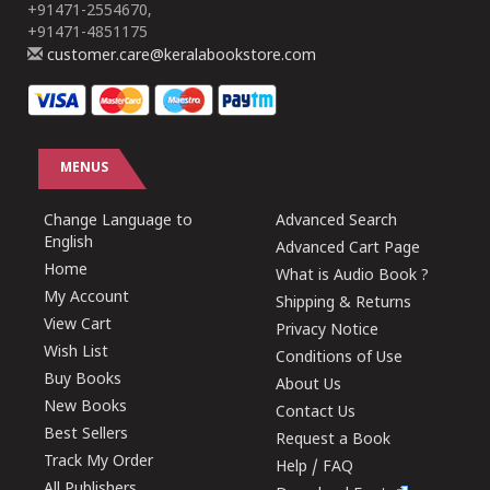
+91471-2554670,
+91471-4851175
customer.care@keralabookstore.com
MENUS
Change Language to
Advanced Search
English
Advanced Cart Page
Home
What is Audio Book ?
My Account
Shipping & Returns
View Cart
Privacy Notice
Wish List
Conditions of Use
Buy Books
About Us
New Books
Contact Us
Best Sellers
Request a Book
Track My Order
Help / FAQ
All Publishers