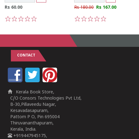
Rs 60.00
Rs 180.00
Rs 167.00
1
2
3
4
5
1
2
3
4
5
CONTACT
Kerala Book Store,
C/O Consors Technologies Pvt Ltd,
B-30,Pillaveedu Nagar,
Kesavadasapuram,
Pattom P O, Pin 695004
Thiruvananthapuram,
Kerala, India.
+919447945175,