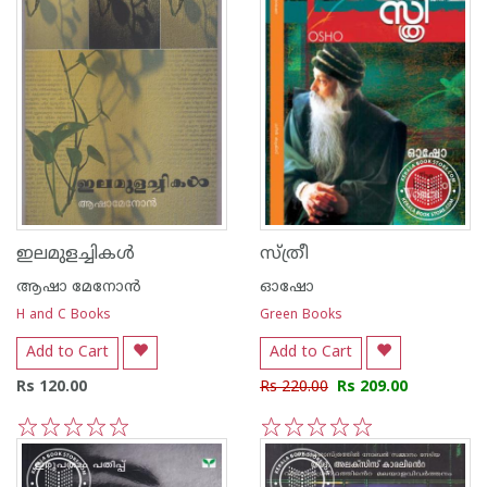
ഇലമുളച്ചികള്‍
സ്ത്രീ
ആഷാ മേനോന്‍
ഓഷോ
H and C Books
Green Books
Add to Cart
Add to Cart
Rs 120.00
Rs 220.00
Rs 209.00
1
2
3
4
5
1
2
3
4
5