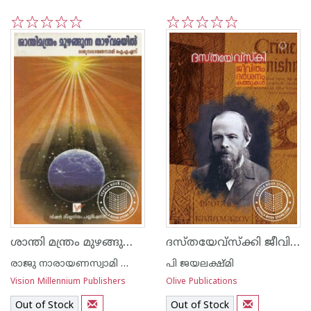
1
2
3
4
5
1
2
3
4
5
ശാന്തി മന്ത്രം മുഴങ്ങുന്ന താഴ്വരയില്‍
ദസ്തയേവ്സ്ക്കി ജീവിതം ദര്‍ശനം കത്തുകള്‍
രാജു നാരായണസ്വാമി ഐ എ എസ്
പി ജയലക്ഷ്മി
Vision Millennium Publishers
Olive Publications
Out of Stock
Out of Stock