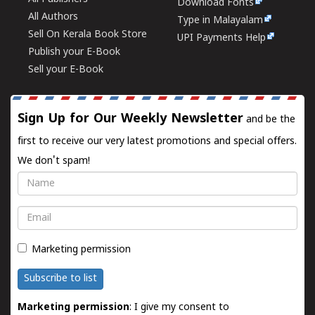
Download Fonts
All Authors
Type in Malayalam
Sell On Kerala Book Store
UPI Payments Help
Publish your E-Book
Sell your E-Book
Sign Up for Our Weekly Newsletter
and be the
first to receive our very latest promotions and special offers.
We don't spam!
Name
Email
Marketing permission
Subscribe to list
Marketing permission
: I give my consent to