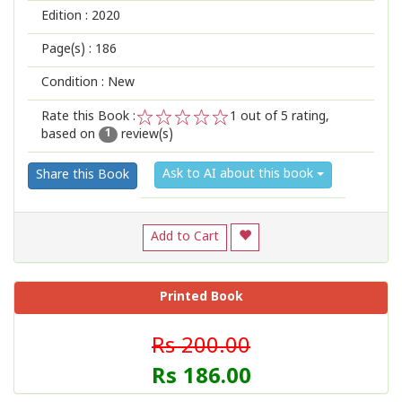
Edition :
2020
Page(s) :
186
Condition : New
Rate this Book :
1
out of 5 rating,
based on
review(s)
1
2
3
4
5
1
Ask to AI about this book
Share this Book
Add to Cart
Printed Book
Rs 200.00
Rs 186.00