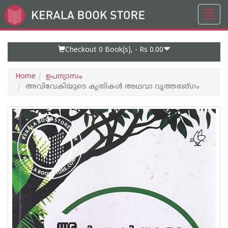
Toggl
Go
navig
to
Home
Page
Checkout 0
Book(s), -
Rs 0.00
Home
ഉപന്യാസം
അവിവേകിയുടെ കൃതികള്‍ അഥവാ വൃത്തഭങ്ഗം