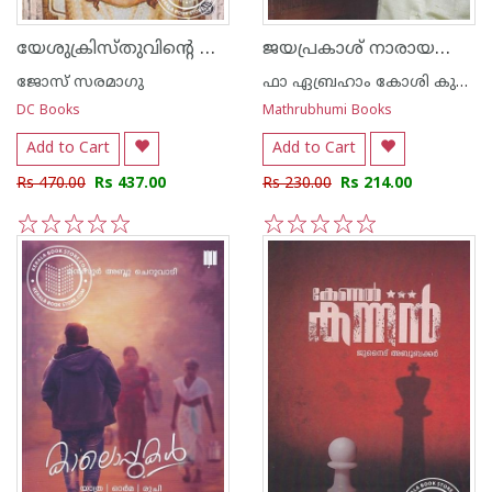
യേശുക്രിസ്തുവിന്റെ സുവിശേഷം
ജയപ്രകാശ് നാരായന്റെ നിഴലായി ഒരാള്‍
ജോസ് സരമാഗു
ഫാ ഏബ്രഹാം കോശി കുന്നുംപുറത്ത്
DC Books
Mathrubhumi Books
Add to Cart
Add to Cart
Rs 470.00
Rs 437.00
Rs 230.00
Rs 214.00
1
2
3
4
5
1
2
3
4
5