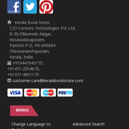
Kerala Book Store,
C/O Consors Technologies Pvt Ltd,
B-30,Pillaveedu Nagar,
Kesavadasapuram,
Pattom P O, Pin 695004
Thiruvananthapuram,
Kerala, India.
+919447945175,
+91471-2554670,
+91471-4851175
customer.care@keralabookstore.com
MENUS
Change Language to
Advanced Search