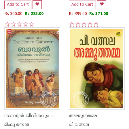
Add to Cart
Add to Cart
Rs 300.00
Rs 285.00
Rs 399.00
Rs 371.00
1
2
3
4
5
1
2
3
4
5
ബാവുൽ ജീവിതവും സംഗീതവും
അമ്മൂത്തമ്മ
മിംലു സെന്‍
പി വത്സല