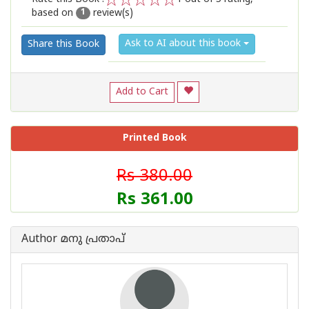
based on
review(s)
1
2
3
4
5
1
Ask to AI about this book
Share this Book
Add to Cart
Printed Book
Rs 380.00
Rs 361.00
Author മനു പ്രതാപ്