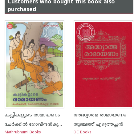
Customers who bought this book also
purchased
കുട്ടികളുടെ രാമായണം
അദ്ധ്യാത്മ രാമായണം
ചേര്‍ക്കില്‍ ഗോവിന്ദന്‍കുട്ടി നായര്‍
തുഞ്ചത്ത് എഴുത്തച്ഛന്‍
Mathrubhumi Books
DC Books