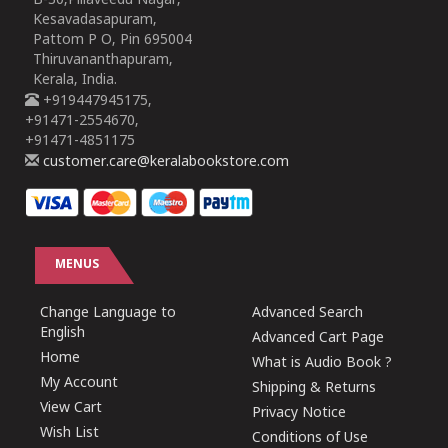
B-30,Pillaveedu Nagar,
Kesavadasapuram,
Pattom P O, Pin 695004
Thiruvananthapuram,
Kerala, India.
+919447945175,
+91471-2554670,
+91471-4851175
customer.care@keralabookstore.com
MENUS
Change Language to
Advanced Search
English
Advanced Cart Page
Home
What is Audio Book ?
My Account
Shipping & Returns
View Cart
Privacy Notice
Wish List
Conditions of Use