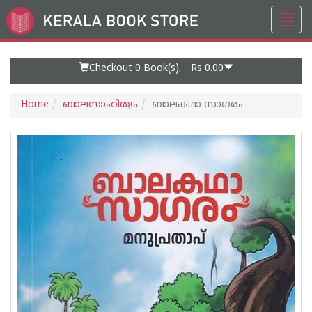
Toggl
Go
navig
to
Home
Page
Checkout 0
Book(s), -
Rs 0.00
Home
ബാലസാഹിത്യം
ബാലകഥാ സാഗരം