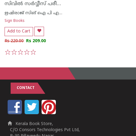
സിവിൽ സർവ്വീസ് പരീക്ഷ 34 രഹസ്യങ്ങൾ
ഋഷിരാജ് സിങ് ഐ പി എസ്
Sign Books
Add to Cart
Rs 220.00
Rs 209.00
1
2
3
4
5
CONTACT
Kerala Book Store,
C/O Consors Technologies Pvt Ltd,