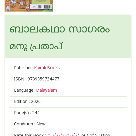
ബാലകഥാ സാഗരം
മനു പ്രതാപ്
Publisher :
Kairali Books
ISBN :
9789359734477
Language :
Malayalam
Edition :
2026
Page(s) :
244
Condition : New
Rate this Book :
1
out of 5 rating,