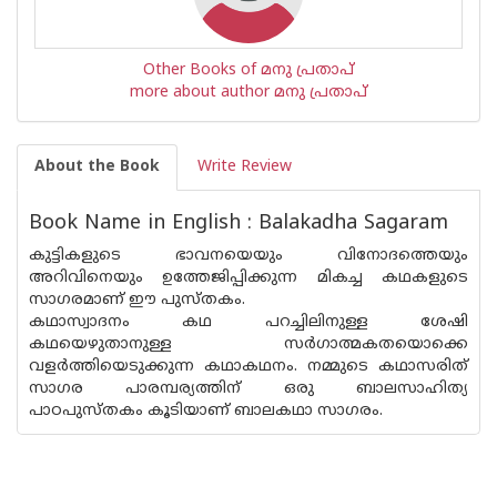
Other Books of മനു പ്രതാപ്
more about author മനു പ്രതാപ്
About the Book
Write Review
Book Name in English : Balakadha Sagaram
കുട്ടികളുടെ ഭാവനയെയും വിനോദത്തെയും
അറിവിനെയും ഉത്തേജിപ്പിക്കുന്ന മികച്ച കഥകളുടെ
സാഗരമാണ് ഈ പുസ്‌തകം.
കഥാസ്വാദനം കഥ പറച്ചിലിനുള്ള ശേഷി
കഥയെഴുതാനുള്ള സർഗാത്മകതയൊക്കെ
വളർത്തിയെടുക്കുന്ന കഥാകഥനം. നമ്മുടെ കഥാസരിത്
സാഗര പാരമ്പര്യത്തിന് ഒരു ബാലസാഹിത്യ
പാഠപുസ്‌തകം കൂടിയാണ് ബാലകഥാ സാഗരം.