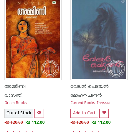
അമ്മിണി
വേല‌ന്‍ ചെടയ‌ന്‍
വാസന്തി
മോഹന ചന്ദ്രന്‍
Green Books
Current Books Thrissur
Out of Stock
Add to Cart
Rs 120.00
Rs 112.00
Rs 120.00
Rs 112.00