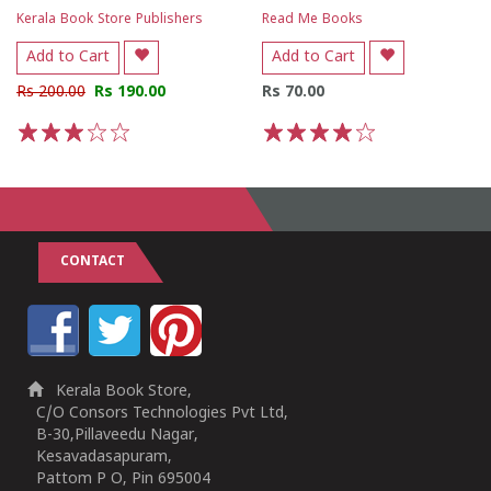
Kerala Book Store Publishers
Read Me Books
Add to Cart
Add to Cart
Rs 200.00
Rs 190.00
Rs 70.00
1
2
3
4
5
1
2
3
4
5
CONTACT
Kerala Book Store,
C/O Consors Technologies Pvt Ltd,
B-30,Pillaveedu Nagar,
Kesavadasapuram,
Pattom P O, Pin 695004