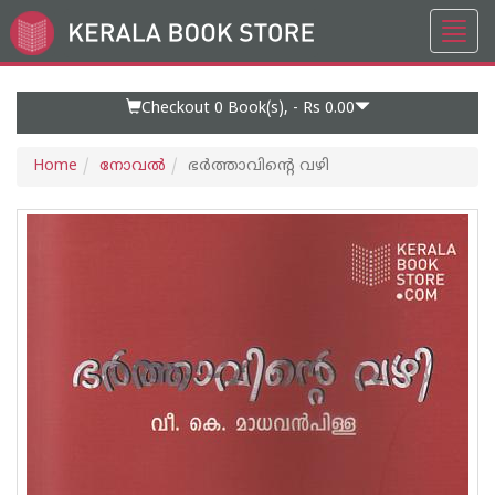
Toggl
Go
navig
to
Home
Page
Checkout 0
Book(s), -
Rs 0.00
Home
നോവല്‍
ഭര്‍ത്താവിന്റെ വഴി