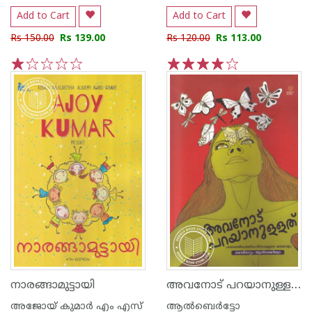
Add to Cart
Add to Cart
Rs 150.00
Rs 139.00
Rs 120.00
Rs 113.00
1
2
3
4
5
1
2
3
4
5
അവനോട് പറയാനുള്ളത് - പലമൊഴിപ്പെൺകവിതകളുടെ മലയാളം
നാരങ്ങാമുട്ടായി
അജോയ് കുമാര്‍ എം എസ്
ആൽബെർട്ടോ