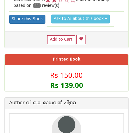
based on
review(s)
1
2
3
4
5
11
Ask to AI about this book
Share this Book
Add to Cart
Printed Book
Rs 150.00
Rs 139.00
Author വി കെ മാധവന്‍ പിള്ള