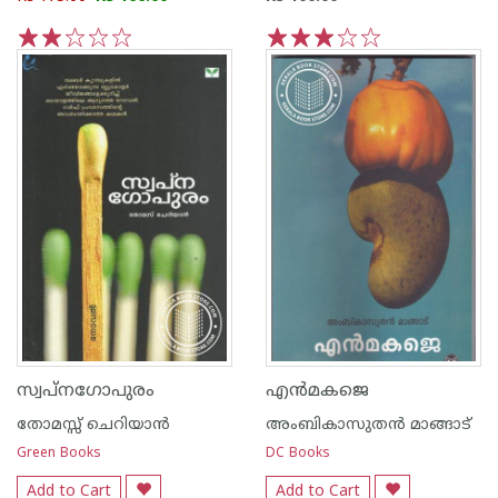
1
2
3
4
5
1
2
3
4
5
സ്വപ്നഗോപുരം
എന്‍മകജെ
തോമസ്സ് ചെറിയാന്‍
അംബികാസുതന്‍ മാങ്ങാട്
Green Books
DC Books
Add to Cart
Add to Cart