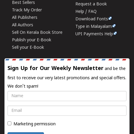
Best Sellers
Request a Book
Track My Order
Help / FAQ
All Publishers
Download Fonts
All Authors
Type in Malayalam
Sell On Kerala Book Store
UPI Payments Help
Publish your E-Book
Sell your E-Book
Sign Up for Our Weekly Newsletter
and be the
first to receive our very latest promotions and special offers.
We don't spam!
Name
Email
Marketing permission