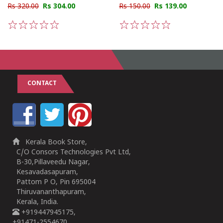
Rs 320.00
Rs 304.00
Rs 150.00
Rs 139.00
1
2
3
4
5
1
2
3
4
5
CONTACT
Kerala Book Store,
C/O Consors Technologies Pvt Ltd,
B-30,Pillaveedu Nagar,
Kesavadasapuram,
Pattom P O, Pin 695004
Thiruvananthapuram,
Kerala, India.
+919447945175,
+91471-2554670,