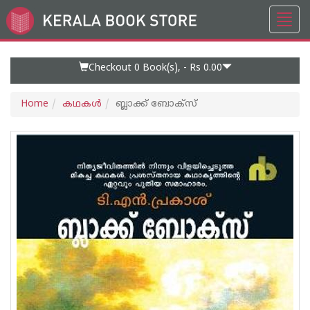
Toggl
Go
navig
to
Home
Page
Checkout 0
Book(s), -
Rs 0.00
Home
കഥകള്‍
ബ്ലാക്ക് ബോക്സ്