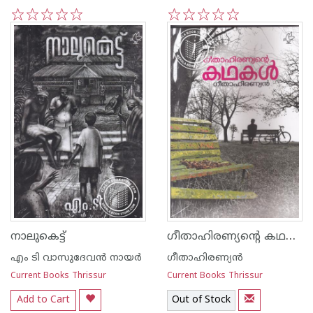
1
2
3
4
5
1
2
3
4
5
ഗീതാഹിരണ്യന്റെ കഥകള്‍
നാലുകെട്ട്
എം ടി വാസുദേവന്‍ നായര്‍
ഗീതാഹിരണ്യന്‍
Current Books Thrissur
Current Books Thrissur
Add to Cart
Out of Stock