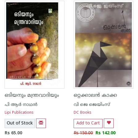
1
2
3
4
5
1
2
3
4
5
ഒടിയനും മന്ത്രവാദിയും
ഒറ്റക്കാല‌ന്‍ കാക്ക
പി ആര്‍ നാഥന്‍
വി ജെ ജെയിംസ്‌
Lipi Publications
DC Books
Out of Stock
Add to Cart
Rs 65.00
Rs 150.00
Rs 142.00