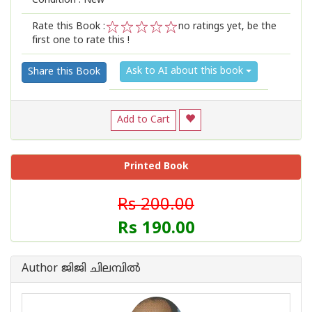
Condition : New
Rate this Book :
no ratings yet, be the
first one to rate this !
1
2
3
4
5
Ask to AI about this book
Share this Book
Add to Cart
Printed Book
Rs 200.00
Rs 190.00
Author ജിജി ചിലമ്പില്‍