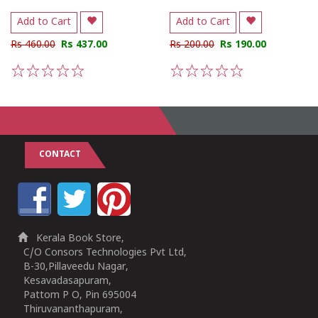
Add to Cart
Add to Cart
Rs 460.00
Rs 437.00
Rs 200.00
Rs 190.00
1
2
3
4
5
1
2
3
4
5
CONTACT
Kerala Book Store,
C/O Consors Technologies Pvt Ltd,
B-30,Pillaveedu Nagar,
Kesavadasapuram,
Pattom P O, Pin 695004
Thiruvananthapuram,