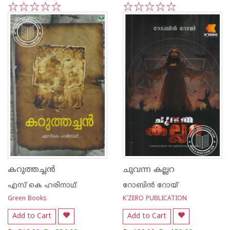
1
2
3
4
5
1
2
3
4
5
കറുത്തച്ചന്‍
ചുവന്ന കല്ലറ
എസ് കെ ഹരിനാഥ്
റോബിൻ റോയ്
Green Books
K'ZERO PUBLICATION
Add to Cart
Add to Cart