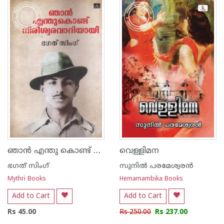
1
2
3
4
5
1
2
3
4
5
ഞാന്‍ എന്തു കൊണ്ട് നിരീശ്വരവാദിയായി
വെള്ളിമന
ഭഗത് സിംഗ്
സുനില്‍ പരമേശ്വരന്‍
Mythri Books
Hemamambika Books
Add to Cart
Add to Cart
Rs 45.00
Rs 250.00
Rs 237.00