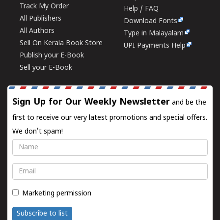
Track My Order
Help / FAQ
All Publishers
Download Fonts
All Authors
Type in Malayalam
Sell On Kerala Book Store
UPI Payments Help
Publish your E-Book
Sell your E-Book
Sign Up for Our Weekly Newsletter
and be the
first to receive our very latest promotions and special offers.
We don't spam!
Name
Email
Marketing permission
Subscribe to list