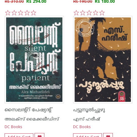
Rs 310.00
Rs 294.00
Rs 190.00
Rs 180.00
1
2
3
4
5
1
2
3
4
5
സൈലന്റ്റ് പേഷ്യന്റ്
പട്ടുനൂല്‍പ്പുഴു
അലക്സ് മൈക്കലീഡിസ്
എസ് ഹരീഷ്
DC Books
DC Books