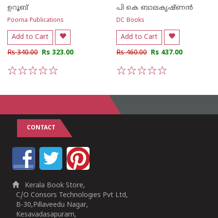
ഉറൂബ്‌
പി കെ ബാലകൃഷ്ണ‌ന്‍
Poorna Publications
DC Books
Add to Cart
Add to Cart
Rs 340.00
Rs 323.00
Rs 460.00
Rs 437.00
1
2
3
4
5
1
2
3
4
5
CONTACT
Kerala Book Store,
C/O Consors Technologies Pvt Ltd,
B-30,Pillaveedu Nagar,
Kesavadasapuram,