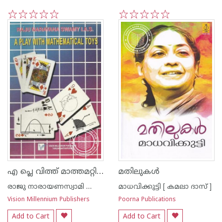
1
2
3
4
5
1
2
3
4
5
എ പ്ലെ വിത്ത് മാത്തമറ്റിക്കല്‍ ടോയ്സ്
മതിലുകള്‍
രാജു നാരായണസ്വാമി ഐ എ എസ്
മാധവിക്കുട്ടി [ കമലാ ദാസ് ]
Vision Millennium Publishers
Poorna Publications
Add to Cart
Add to Cart