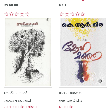
Rs 60.00
Rs 100.00
1
2
3
4
5
1
2
3
4
5
ഊര്‌കാവല്‍
മോഹമഞ്ഞ
സാറാ ജോസഫ്
കെ ആര്‍ മീര
Current Books Thrissur
DC Books