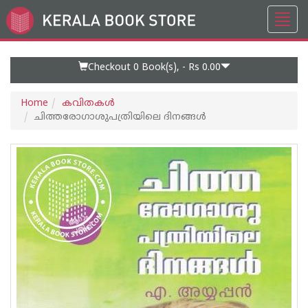
Toggl
Go
navig
to
Home
Page
Checkout 0
Book(s), -
Rs 0.00
Home
കവിതകള്‍
ചിത്തരോഗാശുപത്രിയിലെ ദിനങ്ങള്‍