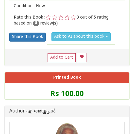
Condition : New
Rate this Book :
3
out of 5 rating,
based on
review(s)
1
2
3
4
5
5
Ask to AI about this book
Share this Book
Add to Cart
Printed Book
Price
Rs 100.00
of
this
Book
Author എ അയ്യപ്പന്‍
is