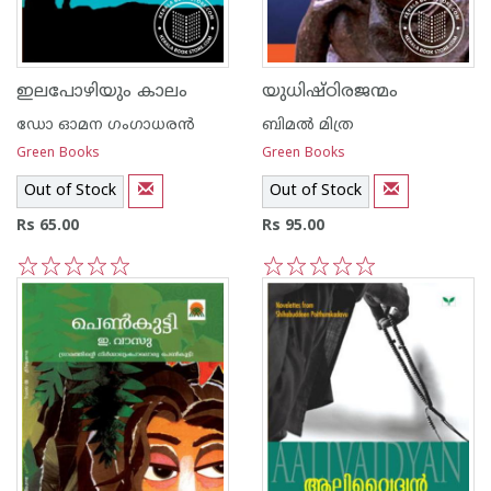
ഇലപോഴിയും കാലം
യുധിഷ്ഠിരജന്മം
ഡോ ഓമന ഗംഗാധരന്‍
ബിമല്‍ മിത്ര
Green Books
Green Books
Out of Stock
Out of Stock
Rs 65.00
Rs 95.00
1
2
3
4
5
1
2
3
4
5