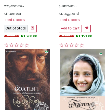
ആഗ്നേയം
പ്രയാണം
പി വത്സല
പാറപ്പുറത്ത്‌
H and C Books
H and C Books
Out of Stock
Add to Cart
Rs 280.00
Rs 260.00
Rs 165.00
Rs 153.00
1
2
3
4
5
1
2
3
4
5