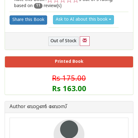
based on
review(s)
1
2
3
4
5
11
Ask to AI about this book
Share this Book
Out of Stock
Printed Book
Rs 175.00
Rs 163.00
Author ബാറ്റണ്‍ ബോസ്