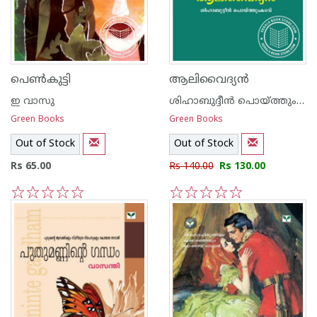
പെണ്‍കുട്ടി
ആലിവൈദ്യ‌ന്‍
ഇ വാസു
ശിഹാബുദ്ദീന്‍ പൊയ്ത്തുംകടവ്
Green Books
Green Books
Out of Stock
Out of Stock
Rs 65.00
Rs 140.00
Rs 130.00
1
2
3
4
5
1
2
3
4
5