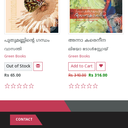
പുതുമണ്ണിന്റെ ഗന്ധം
അന്നാ കരെനീന
വാസന്തി
ലിയോ ടോള്‍സ്റ്റോയ്
Green Books
Green Books
Out of Stock
Add to Cart
Rs 65.00
Rs 340.00
Rs 316.00
1
2
3
4
5
1
2
3
4
5
CONTACT