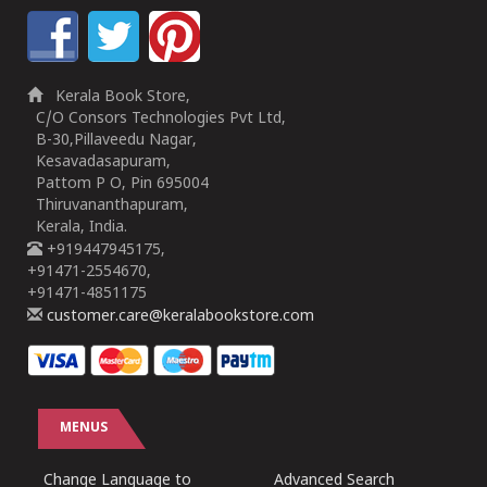
Kerala Book Store,
C/O Consors Technologies Pvt Ltd,
B-30,Pillaveedu Nagar,
Kesavadasapuram,
Pattom P O, Pin 695004
Thiruvananthapuram,
Kerala, India.
+919447945175,
+91471-2554670,
+91471-4851175
customer.care@keralabookstore.com
MENUS
Change Language to
Advanced Search