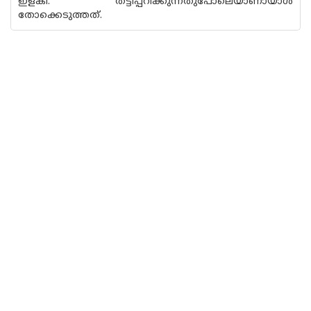
ഇളകി. തട്ടിപ്പറിക്കുന്നതുപോലെയാണായാള്‍
തോക്കെടുത്തത്.