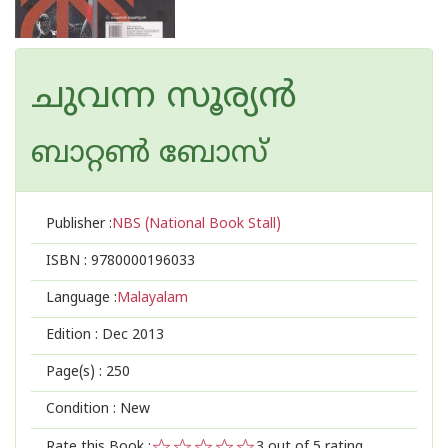
ചുവന്ന സൂര്യന്‍
ബാറ്റണ്‍ ബോസ്
Publisher :
NBS (National Book Stall)
ISBN :
9780000196033
Language :
Malayalam
Edition :
Dec 2013
Page(s) :
250
Condition : New
Rate this Book :
3
out of 5 rating,