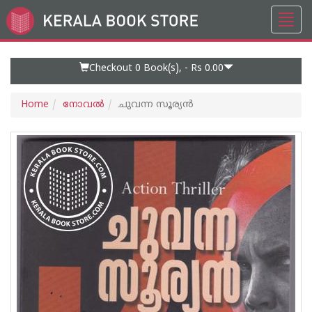
Toggl
Go
navig
to
Home
Page
Checkout 0
Book(s), -
Rs 0.00
Home
നോവല്‍
ചുവന്ന സൂര്യന്‍