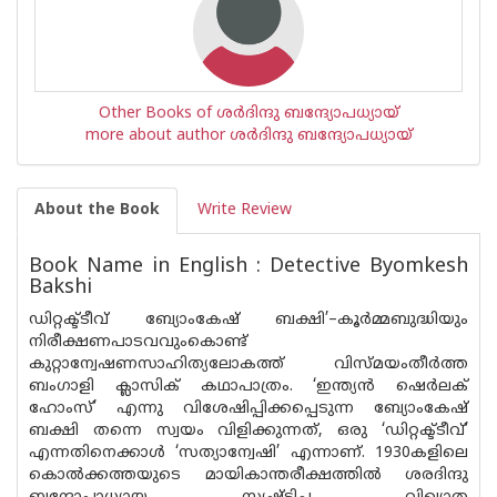
Other Books of ശര്‍ദിന്ദു ബന്ദ്യോപധ്യായ്
more about author ശര്‍ദിന്ദു ബന്ദ്യോപധ്യായ്
About the Book
Write Review
Book Name in English : Detective Byomkesh
Bakshi
ഡിറ്റക്ട്ടീവ് ബ്യോംകേഷ് ബക്ഷി’–കൂര്‍മ്മബുദ്ധിയും
നിരീക്ഷണപാടവവുംകൊണ്ട്
കുറ്റാന്വേഷണസാഹിത്യലോകത്ത് വിസ്മയംതീര്‍ത്ത
ബംഗാളി ക്ലാസിക് കഥാപാത്രം. ‘ഇന്ത്യന്‍ ഷെര്‍ലക്
ഹോംസ്’ എന്നു വിശേഷിപ്പിക്കപ്പെടുന്ന ബ്യോംകേഷ്
ബക്ഷി തന്നെ സ്വയം വിളിക്കുന്നത്, ഒരു ‘ഡിറ്റക്ട്ടീവ്’
എന്നതിനെക്കാള്‍ ‘സത്യാന്വേഷി’ എന്നാണ്. 1930കളിലെ
കൊല്‍ക്കത്തയുടെ മായികാന്തരീക്ഷത്തില്‍ ശരദിന്ദു