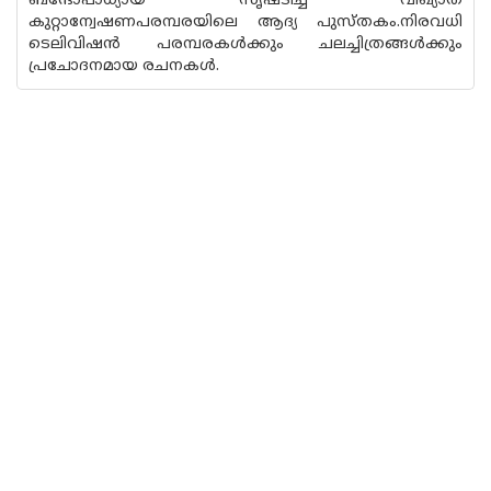
ബന്ദോപാധ്യായ സൃഷ്ടിച്ച വിഖ്യാത
കുറ്റാന്വേഷണപരമ്പരയിലെ ആദ്യ പുസ്തകം.നിരവധി
ടെലിവിഷന്‍ പരമ്പരകള്‍ക്കും ചലച്ചിത്രങ്ങള്‍ക്കും
പ്രചോദനമായ രചനകള്‍.