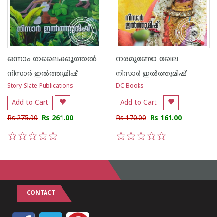
ഒന്നാം തലൈക്കൂത്തൽ
നരമുണ്ടോ ഖേല
നിസാർ ഇൽത്തുമിഷ്
നിസാർ ഇൽത്തുമിഷ്
Story Slate Publications
DC Books
Add to Cart
Add to Cart
Rs 275.00
Rs 261.00
Rs 170.00
Rs 161.00
1
2
3
4
5
1
2
3
4
5
CONTACT