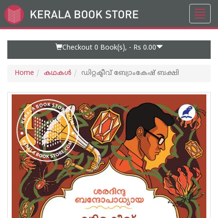
Toggl
Go
navig
to
Home
Page
Checkout 0
Book(s), -
Rs 0.00
Home
കഥകള്‍
ഡിറ്റക്ടീവ് ബ്യോംകേഷ് ബക്ഷി