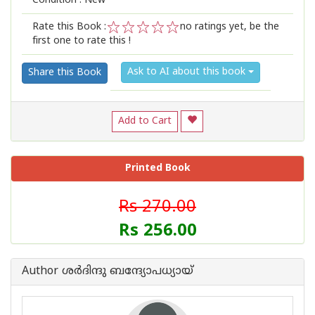
Condition : New
Rate this Book :
no ratings yet, be the
first one to rate this !
1
2
3
4
5
Ask to AI about this book
Share this Book
Add to Cart
Printed Book
Rs 270.00
Rs 256.00
Author ശര്‍ദിന്ദു ബന്ദ്യോപധ്യായ്