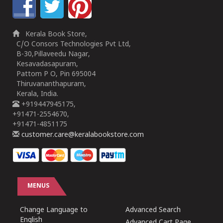
Kerala Book Store,
C/O Consors Technologies Pvt Ltd,
B-30,Pillaveedu Nagar,
Kesavadasapuram,
Pattom P O, Pin 695004
Thiruvananthapuram,
Kerala, India.
+919447945175,
+91471-2554670,
+91471-4851175
customer.care@keralabookstore.com
MENUS
Change Language to
Advanced Search
English
Advanced Cart Page