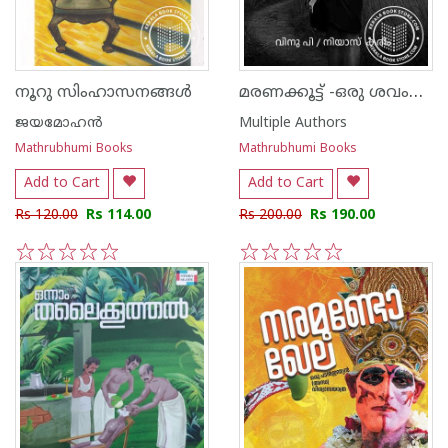
മരണക്കൂട്ട് -ഒരു ശവംവാരിയുടെ ആത്മകഥ
നൂറു സിംഹാസനങ്ങള്‍
ജയമോഹന്‍
Multiple Authors
Mathrubhumi Books
Mathrubhumi Books
Add to Cart
Add to Cart
Rs 120.00
Rs 114.00
Rs 200.00
Rs 190.00
1
2
3
4
5
1
2
3
4
5