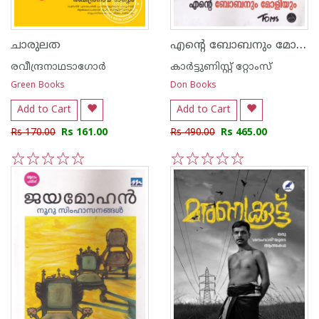
എന്റെ ബോബനും മോളിയും
ചാരുലത
രവീന്ദ്രനാഥടാഗോര്‍
കാര്‍ട്ടുണിസ്റ്റ് റ്റോംസ്
Green Books
Don Books
Add to Cart
Add to Cart
Rs 170.00
Rs 161.00
Rs 490.00
Rs 465.00
1
2
3
4
5
1
2
3
4
5