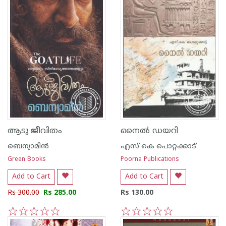
ആടു ജീവിതം
നൈല്‍ ഡയറി
ബെന്യാമിന്‍
എസ്‌ കെ പൊറ്റക്കാട്‌
Green Books
Poorna Publications
Add to Cart
Add to Cart
Rs 300.00
Rs 285.00
Rs 130.00
1
2
3
4
5
1
2
3
4
5