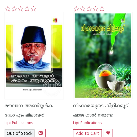
1
2
3
4
5
1
2
3
4
5
മൗലാന അബ്ദുള്‍കലാം ആസാദ്
നിഹാരയുടെ കിളിക്കൂട്
ഡോ എം ലീലാവതി
ഷാജഹാന്‍ നന്മണ്ട
Lipi Publications
Lipi Publications
Out of Stock
Add to Cart