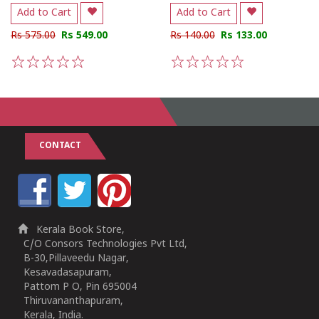
Add to Cart
Add to Cart
Rs 575.00
Rs 549.00
Rs 140.00
Rs 133.00
1
2
3
4
5
1
2
3
4
5
CONTACT
Kerala Book Store,
C/O Consors Technologies Pvt Ltd,
B-30,Pillaveedu Nagar,
Kesavadasapuram,
Pattom P O, Pin 695004
Thiruvananthapuram,
Kerala, India.