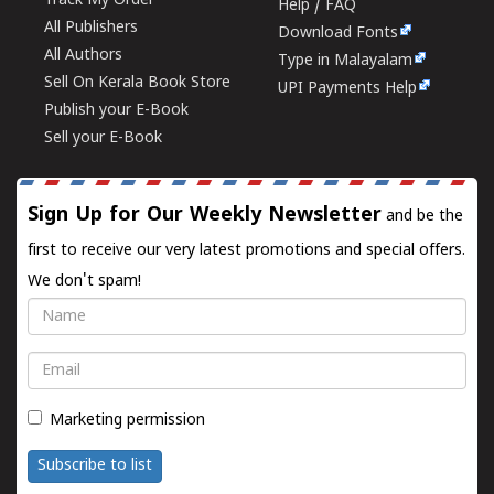
Track My Order
Help / FAQ
All Publishers
Download Fonts
All Authors
Type in Malayalam
Sell On Kerala Book Store
UPI Payments Help
Publish your E-Book
Sell your E-Book
Sign Up for Our Weekly Newsletter
and be the
first to receive our very latest promotions and special offers.
We don't spam!
Name
Email
Marketing permission
Subscribe to list