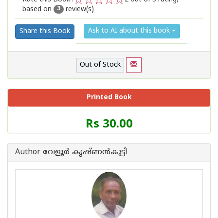
based on
review(s)
1
2
3
4
5
3
Ask to AI about this book
Share this Book
Out of Stock
Printed Book
Price
Rs 30.00
of
this
Book
Author വേളൂര്‍ കൃഷ്ണന്‍‌കുട്ടി
is