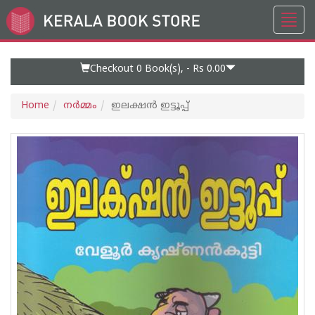
Toggl
Go
navig
to
Home
Page
Checkout 0
Book(s), -
Rs 0.00
Home
നര്‍മ്മം
ഇലക്ഷന്‍ ഇട്ടൂപ്പ്