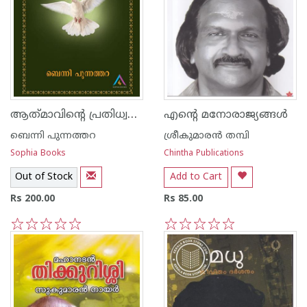
ആത്‌മാവിന്റെ പ്രതിധ്വനികൾ വാല്യം 2
എന്റെ മനോരാജ്യങ്ങള്‍
ബെന്നി പുന്നത്തറ
ശ്രീകുമാര‌ന്‍ തമ്പി
Sophia Books
Chintha Publications
Out of Stock
Add to Cart
Rs 200.00
Rs 85.00
1
2
3
4
5
1
2
3
4
5