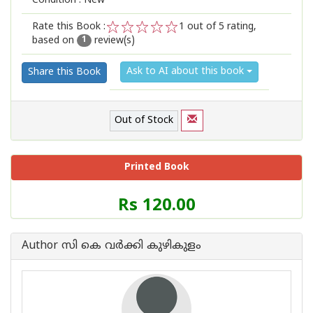
Condition : New
Rate this Book :
1
out of 5 rating,
based on
review(s)
1
2
3
4
5
1
Ask to AI about this book
Share this Book
Out of Stock
Printed Book
Price
Rs 120.00
of
this
Book
Author സി കെ വര്‍ക്കി കുഴികുളം
is