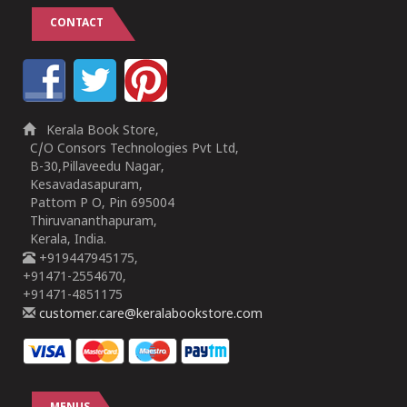
CONTACT
Kerala Book Store,
C/O Consors Technologies Pvt Ltd,
B-30,Pillaveedu Nagar,
Kesavadasapuram,
Pattom P O, Pin 695004
Thiruvananthapuram,
Kerala, India.
+919447945175,
+91471-2554670,
+91471-4851175
customer.care@keralabookstore.com