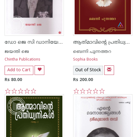
ഡോ ജെ സി ഡാനിയേല്‍ മലയാളസിനിമയുടെ പിതാവ്
ആത്‌മാവിന്റെ പ്രതിധ്വനികൾ -1
ജയന്തി ജെ
ബെന്നി പുന്നത്തറ
Chintha Publications
Sophia Books
Add to Cart
Out of Stock
Rs 80.00
Rs 200.00
1
2
3
4
5
1
2
3
4
5