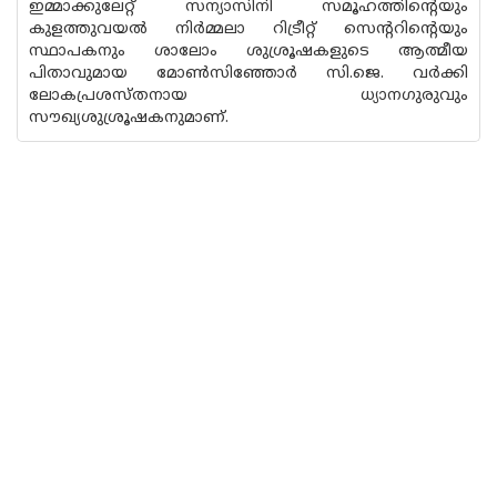
ഇമ്മാക്കുലേറ്റ് സന്യാസിനി സമൂഹത്തിന്‍റെയും
കുളത്തുവയല്‍ നിര്‍മ്മലാ റിട്രീറ്റ് സെന്‍ററിന്‍റെയും
സ്ഥാപകനും ശാലോം ശുശ്രൂഷകളുടെ ആത്മീയ
പിതാവുമായ മോണ്‍സിഞ്ഞോര്‍ സി.ജെ. വര്‍ക്കി
ലോകപ്രശസ്തനായ ധ്യാനഗുരുവും
സൗഖ്യശുശ്രൂഷകനുമാണ്.