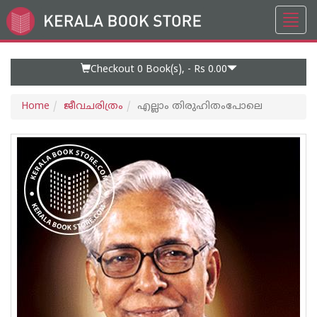
Toggl
Go
navig
to
Home
Page
Checkout 0
Book(s), -
Rs 0.00
Home
ജീവചരിത്രം
എല്ലാം തിരുഹിതംപോലെ