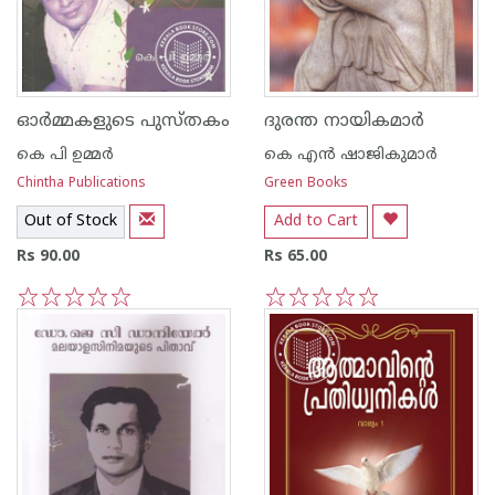
ഓര്‍മ്മകളുടെ പുസ്തകം
ദുരന്ത നായികമാര്‍
കെ പി ഉമ്മര്‍
കെ എന്‍ ഷാജികുമാര്‍
Chintha Publications
Green Books
Out of Stock
Add to Cart
Rs 90.00
Rs 65.00
1
2
3
4
5
1
2
3
4
5