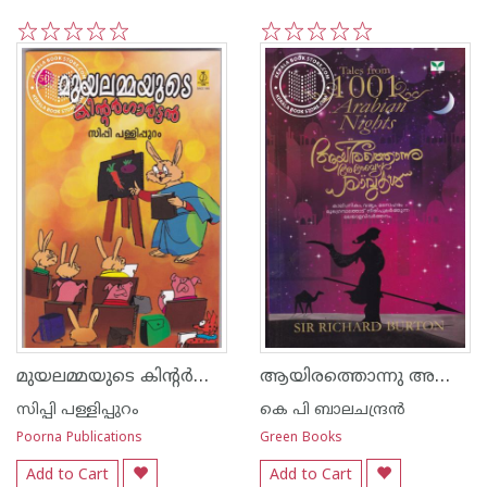
1
2
3
4
5
1
2
3
4
5
മുയലമ്മയുടെ കിന്റര്‍ഗാര്‍ട്ടന്‍
ആയിരത്തൊന്നു അറേബ്യ‌ന്‍ രാവുകള്‍
സിപ്പി പള്ളിപ്പുറം
കെ പി ബാലചന്ദ്രന്‍
Poorna Publications
Green Books
Add to Cart
Add to Cart