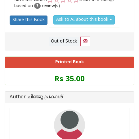
based on
review(s)
1
2
3
4
5
1
Ask to AI about this book
Share this Book
Out of Stock
Printed Book
Price
Rs 35.00
of
this
Book
Author ചിഞ്ജു പ്രകാശ്
is