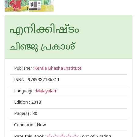
എനിക്കിഷ്ടം
ചിഞ്ജു പ്രകാശ്
Publisher :
Kerala Bhasha Institute
ISBN :
9789387136311
Language :
Malayalam
Edition :
2018
Page(s) :
30
Condition : New
Rate this Book :
5
out of 5 rating,