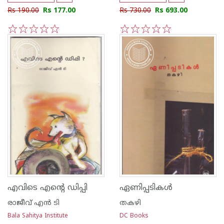
Rs 190.00
Rs 177.00
Rs 730.00
Rs 693.00
1
2
3
4
5
1
2
3
4
5
എവിടെ എന്റെ ഡിപ്പി
ഏണിപ്പടികള്‍
രാജീവ് എന്‍ ടി
തകഴി
Bala Sahitya Institute
DC Books