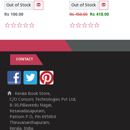
Out of Stock
Out of Stock
Rs 100.00
Rs 450.00
Rs 418.00
1
2
3
4
5
1
2
3
4
5
CONTACT
Kerala Book Store,
C/O Consors Technologies Pvt Ltd,
B-30,Pillaveedu Nagar,
Kesavadasapuram,
Pattom P O, Pin 695004
Thiruvananthapuram,
Kerala, India.