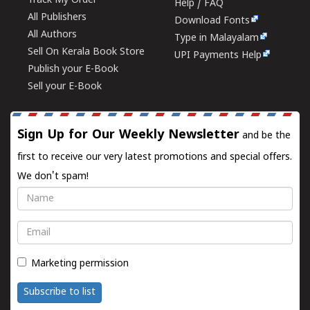
Track My Order
Help / FAQ
All Publishers
Download Fonts
All Authors
Type in Malayalam
Sell On Kerala Book Store
UPI Payments Help
Publish your E-Book
Sell your E-Book
Sign Up for Our Weekly Newsletter
and be the
first to receive our very latest promotions and special offers.
We don't spam!
Name
Email
Marketing permission
Subscribe to list