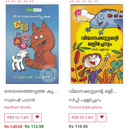
1
2
3
4
5
1
2
3
4
5
തെരെഞ്ഞെടുത്ത കുട്ടിക്കഥകള്‍
വിമാനക്കുട്ടന്റെ ഒളിച്ചോട്ടം
സുഭാഷ് ചന്ദ്രന്‍
സിപ്പി പള്ളിപ്പുറം
Haritham Books
Poorna Publications
Add to Cart
Add to Cart
Rs 120.00
Rs 112.00
Rs 110.00