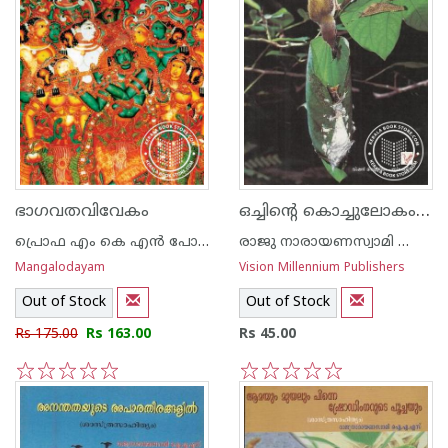
ഒച്ചിന്റെ കൊച്ചുലോകം -ശാസ്ത്രസാഹിത്യം-
ഭാഗവതവിവേകം
പ്രൊഫ എം കെ എന്‍ പോറ്റി
രാജു നാരായണസ്വാമി ഐ എ എസ്
Mangalodayam
Vision Millennium Publishers
Out of Stock
Out of Stock
Rs 175.00
Rs 163.00
Rs 45.00
1
2
3
4
5
1
2
3
4
5