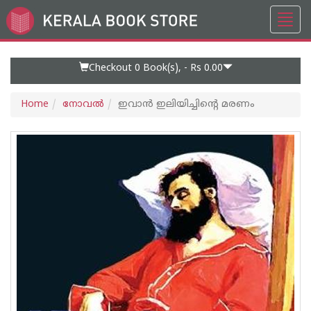
Toggl
Go
navig
to
Home
Page
Checkout 0
Book(s), -
Rs 0.00
Home
നോവല്‍
ഇവാ‌ന്‍ ഇലിയിച്ചിന്റെ മരണം