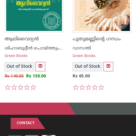
ആലിവൈദ്യ‌ന്‍
പുതുമണ്ണിന്റെ ഗന്ധം
ശിഹാബുദ്ദീന്‍ പൊയ്ത്തുംകടവ്
വാസന്തി
Green Books
Green Books
Out of Stock
Out of Stock
Rs 140.00
Rs 130.00
Rs 65.00
1
2
3
4
5
1
2
3
4
5
CONTACT