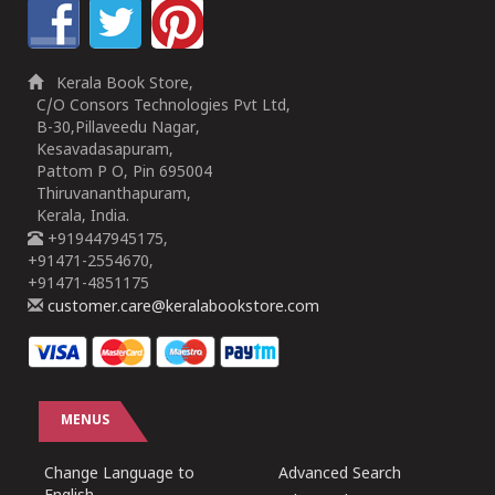
Kerala Book Store,
C/O Consors Technologies Pvt Ltd,
B-30,Pillaveedu Nagar,
Kesavadasapuram,
Pattom P O, Pin 695004
Thiruvananthapuram,
Kerala, India.
+919447945175,
+91471-2554670,
+91471-4851175
customer.care@keralabookstore.com
MENUS
Change Language to
Advanced Search