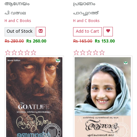
ആഗ്നേയം
പ്രയാണം
പി വത്സല
പാറപ്പുറത്ത്‌
H and C Books
H and C Books
Out of Stock
Add to Cart
Rs 280.00
Rs 260.00
Rs 165.00
Rs 153.00
1
2
3
4
5
1
2
3
4
5