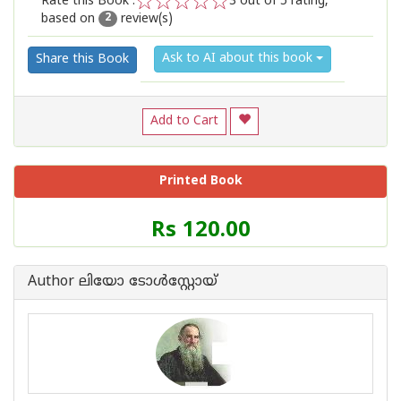
Rate this Book :
3
out of 5 rating,
based on
review(s)
1
2
3
4
5
2
Ask to AI about this book
Share this Book
Add to Cart
Printed Book
Price
Rs 120.00
of
this
Book
Author ലിയോ ടോള്‍സ്റ്റോയ്
is