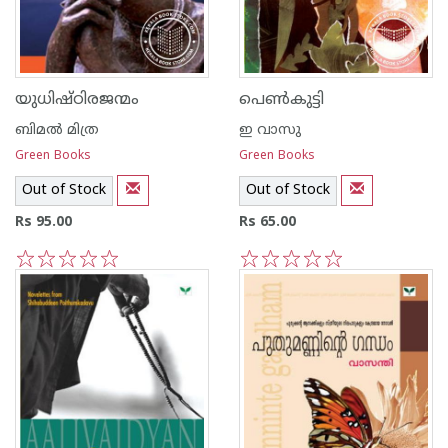
യുധിഷ്ഠിരജന്മം
പെണ്‍കുട്ടി
ബിമല്‍ മിത്ര
ഇ വാസു
Green Books
Green Books
Out of Stock
Out of Stock
Rs 95.00
Rs 65.00
1
2
3
4
5
1
2
3
4
5