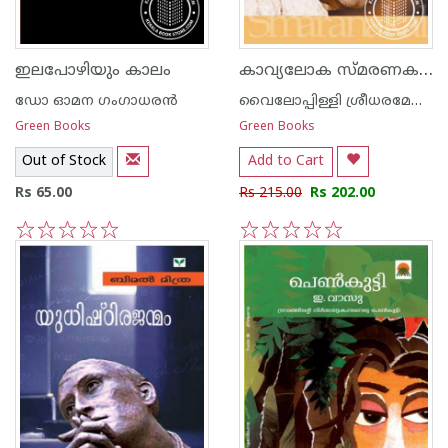
കാവ്യലോക സ്മരണകള്‍
ഇലപോഴിയും കാലം
ഡോ ഓമന ഗംഗാധരന്‍
വൈലോപ്പിള്ളി ശ്രീധരമേനോ‌ന്‍
Green Books
Green Books
Out of Stock
Add to Cart
Rs 65.00
Rs 215.00
Rs 202.00
1
2
3
4
5
1
2
3
4
5