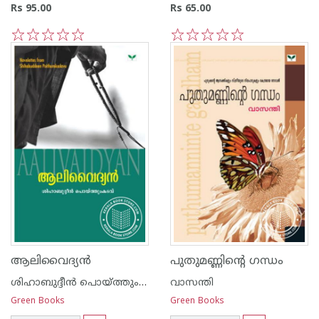
Rs 95.00
Rs 65.00
1
2
3
4
5
1
2
3
4
5
ആലിവൈദ്യ‌ന്‍
പുതുമണ്ണിന്റെ ഗന്ധം
ശിഹാബുദ്ദീന്‍ പൊയ്ത്തുംകടവ്
വാസന്തി
Green Books
Green Books