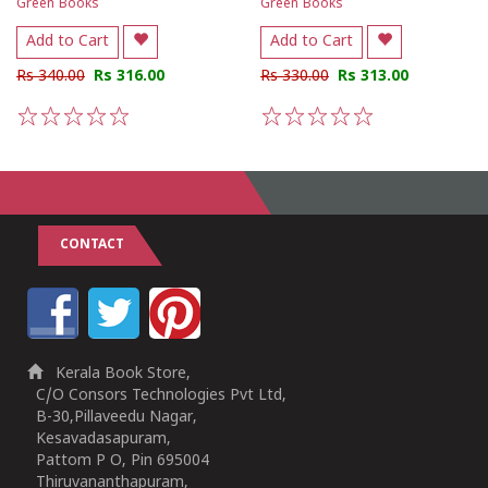
Green Books
Green Books
Add to Cart
Add to Cart
Rs 340.00
Rs 316.00
Rs 330.00
Rs 313.00
1
2
3
4
5
1
2
3
4
5
CONTACT
Kerala Book Store,
C/O Consors Technologies Pvt Ltd,
B-30,Pillaveedu Nagar,
Kesavadasapuram,
Pattom P O, Pin 695004
Thiruvananthapuram,