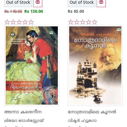
Out of Stock
Out of Stock
Rs 140.00
Rs 130.00
Rs 65.00
1
2
3
4
5
1
2
3
4
5
അന്നാ കരെനീന
നോത്രദാമിലെ കൂന‌ന്‍
ലിയോ ടോള്‍സ്റ്റോയ്
വിക്ടര്‍ ഹ്യൂഗോ