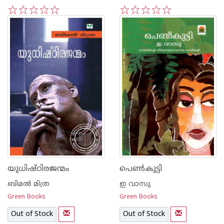
1
2
3
4
5
1
2
3
4
5
യുധിഷ്ഠിരജന്മം
പെണ്‍കുട്ടി
ബിമല്‍ മിത്ര
ഇ വാസു
Green Books
Green Books
Out of Stock
Out of Stock