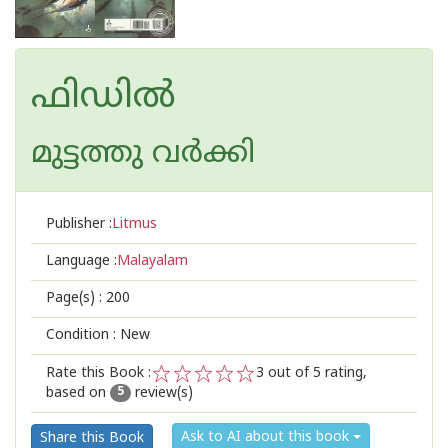
ഫിഡില്‍
മുട്ടത്തു വര്‍ക്കി
Publisher :
Litmus
Language :
Malayalam
Page(s) :
200
Condition : New
Rate this Book :
3
out of 5 rating,
based on
review(s)
1
2
3
4
5
5
Ask to AI about this book
Share this Book