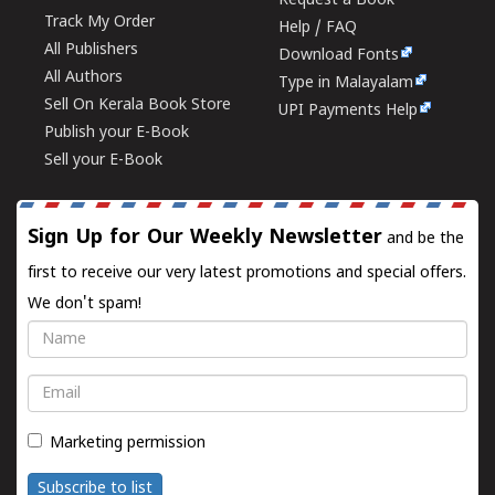
Request a Book
Track My Order
Help / FAQ
All Publishers
Download Fonts
All Authors
Type in Malayalam
Sell On Kerala Book Store
UPI Payments Help
Publish your E-Book
Sell your E-Book
Sign Up for Our Weekly Newsletter
and be the
first to receive our very latest promotions and special offers.
We don't spam!
Name
Email
Marketing permission
Subscribe to list