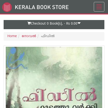
Toggl
Go
navig
to
Home
Page
Checkout 0
Book(s), -
Rs 0.00
Home
നോവല്‍
ഫിഡില്‍