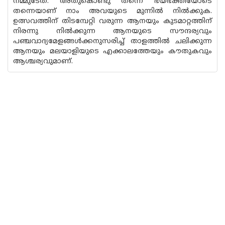
നമ്മുടേത്. അതുകൊണ്ടു തന്നെ ഭയഭക്തിയോടെ
തന്നെയാണ് നാം അവയുടെ മുന്നിൽ നിൽക്കുക.
ഉത്സവത്തിന് തിടമ്പേറ്റി വരുന്ന ആനയും കുടമാറ്റത്തിന്
നിരന്നു നിൽക്കുന്ന ആനയുടെ സൗന്ദര്യവും
പഞ്ചവാദ്യമേളങ്ങൾക്കനുസരിച്ച് താളത്തിൽ ചലിക്കുന്ന
ആനയും മലയാളിയുടെ എക്കാലത്തേയും കൗതുകവും
ആശ്ചര്യവുമാണ്.