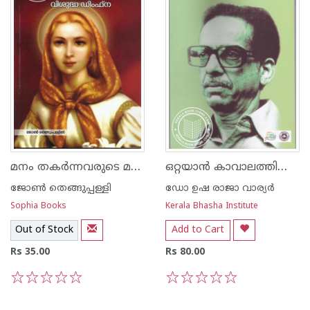
മനം തകർന്നവരുടെ മധ്യസ്ഥ വിശുദ്ധ ഡിംഫ്‌ന
ഒറ്റയാന്‍ കാവാലത്തിന്റെ ജീവിതവും കലാസപര്യയും
ജോണ്‍ തെങ്ങുപ്പള്ളി
ഡോ ഉഷ രാജാ വാര്യര്‍
Sophia Books
Kerala Bhasha Institute
Out of Stock
Add to Cart
Rs 35.00
Rs 80.00
1
2
3
4
5
1
2
3
4
5