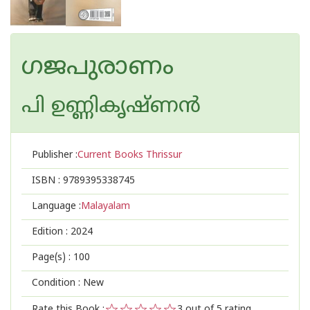
ഗജപുരാണം
പി ഉണ്ണികൃഷ്ണൻ
Publisher :
Current Books Thrissur
ISBN :
9789395338745
Language :
Malayalam
Edition :
2024
Page(s) :
100
Condition : New
Rate this Book :
3
out of 5 rating,