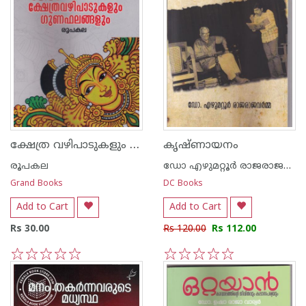
ക്ഷേത്ര വഴിപാടുകളും ഗുണഫലങ്ങളും
കൃഷ്ണായനം
രൂപകല
ഡോ എഴുമറ്റൂര്‍ രാജരാജവര്‍മ്മ
Grand Books
DC Books
Add to Cart
Add to Cart
Rs 30.00
Rs 120.00
Rs 112.00
1
2
3
4
5
1
2
3
4
5