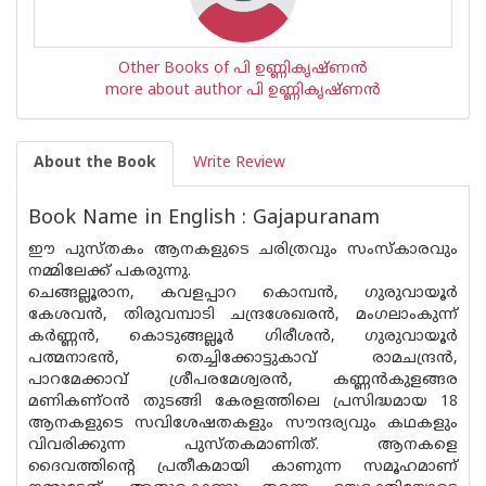
Other Books of പി ഉണ്ണികൃഷ്ണൻ
more about author പി ഉണ്ണികൃഷ്ണൻ
About the Book
Write Review
Book Name in English : Gajapuranam
ഈ പുസ്തകം ആനകളുടെ ചരിത്രവും സംസ്‌കാരവും
നമ്മിലേക്ക് പകരുന്നു.
ചെങ്ങല്ലൂരാന, കവളപ്പാറ കൊമ്പൻ, ഗുരുവായൂർ
കേശവൻ, തിരുവമ്പാടി ചന്ദ്രശേഖരൻ, മംഗലാംകുന്ന്
കർണ്ണൻ, കൊടുങ്ങല്ലൂർ ഗിരീശൻ, ഗുരുവായൂർ
പത്മനാഭൻ, തെച്ചിക്കോട്ടുകാവ് രാമചന്ദ്രൻ,
പാറമേക്കാവ് ശ്രീപരമേശ്വരൻ, കണ്ണൻകുളങ്ങര
മണികണ്ഠൻ തുടങ്ങി കേരളത്തിലെ പ്രസിദ്ധമായ 18
ആനകളുടെ സവിശേഷതകളും സൗന്ദര്യവും കഥകളും
വിവരിക്കുന്ന പുസ്തകമാണിത്. ആനകളെ
ദൈവത്തിന്റെ പ്രതീകമായി കാണുന്ന സമൂഹമാണ്