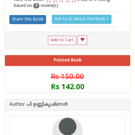
based on
review(s)
1
2
3
4
5
5
Ask to AI about this book
Share this Book
Add to Cart
Printed Book
Rs 150.00
Rs 142.00
Author പി ഉണ്ണികൃഷ്ണൻ