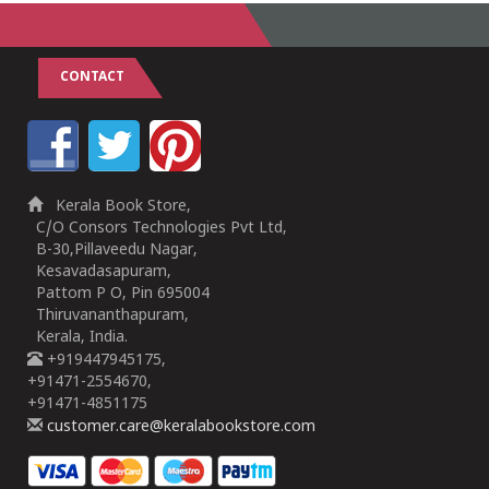
CONTACT
Kerala Book Store,
C/O Consors Technologies Pvt Ltd,
B-30,Pillaveedu Nagar,
Kesavadasapuram,
Pattom P O, Pin 695004
Thiruvananthapuram,
Kerala, India.
+919447945175,
+91471-2554670,
+91471-4851175
customer.care@keralabookstore.com