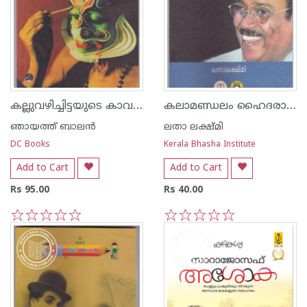
കല്ലുവഴിച്ചിട്ടയുടെ കാവലാള്‍
കലാമണ്ഡലം ഹൈദരാലി
ഞായത്ത് ബാലന്‍
ലതാ ലക്ഷ്മി
DC Books
Kerala Bhasha Institute
Add to Cart
Add to Cart
Rs 95.00
Rs 40.00
1
2
3
4
5
1
2
3
4
5