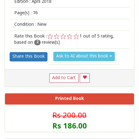
Edition :
April 2018
Page(s) :
76
Condition : New
Rate this Book :
1
out of 5 rating,
based on
review(s)
1
2
3
4
5
2
Ask to AI about this book
Share this Book
Add to Cart
Printed Book
Rs 200.00
Rs 186.00