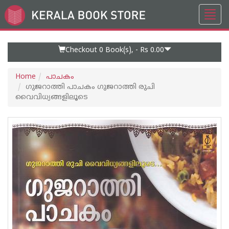
Toggl
Go
navig
to
Home
Page
Checkout 0
Book(s), -
Rs 0.00
Home
പാചകം
ഗുജറാത്തി പാചകം ഗുജറാത്തി രുചി
വൈവിധ്യങ്ങളിലൂടെ