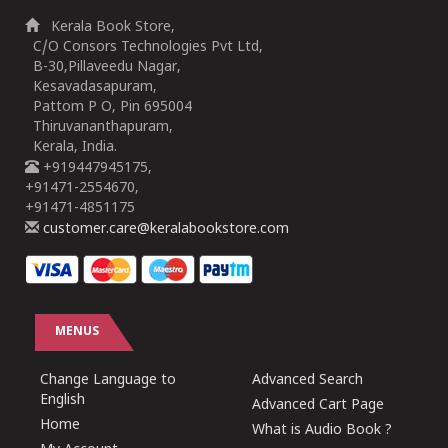
Kerala Book Store,
C/O Consors Technologies Pvt Ltd,
B-30,Pillaveedu Nagar,
Kesavadasapuram,
Pattom P O, Pin 695004
Thiruvananthapuram,
Kerala, India.
+919447945175,
+91471-2554670,
+91471-4851175
customer.care@keralabookstore.com
MENUS
Change Language to
Advanced Search
English
Advanced Cart Page
Home
What is Audio Book ?