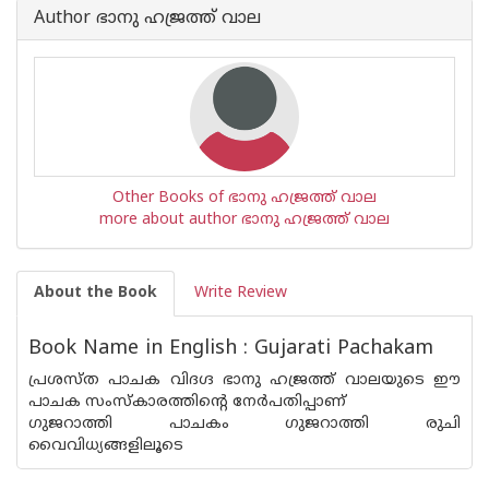
Author ഭാനു ഹജ്രത്ത് വാല
Other Books of ഭാനു ഹജ്രത്ത് വാല
more about author ഭാനു ഹജ്രത്ത് വാല
About the Book
Write Review
Book Name in English : Gujarati Pachakam
പ്രശസ്ത പാചക വിദഗ്ദ ഭാനു ഹജ്രത്ത് വാലയുടെ ഈ
പാചക സംസ്കാരത്തിന്റെ നേര്‍പതിപ്പാണ്
ഗുജറാത്തി പാചകം ഗുജറാത്തി രുചി
വൈവിധ്യങ്ങളിലൂടെ