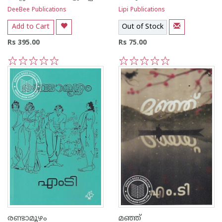
DeeBee Publications
Lipi Publications
Add to Cart
Out of Stock
Rs 395.00
Rs 75.00
1
2
3
4
5
1
2
3
4
5
രണ്ടാമൂഴം
മഞ്ഞ്