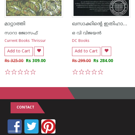
ഖസാക്കിന്റെ ഇതിഹാസം
മാറ്റാത്തി
സാറാ ജോസഫ്
ഒ വി വിജയന്‍
Current Books Thrissur
DC Books
Add to Cart
Add to Cart
Rs 325.00
Rs 309.00
Rs 299.00
Rs 284.00
1
2
3
4
5
1
2
3
4
5
CONTACT