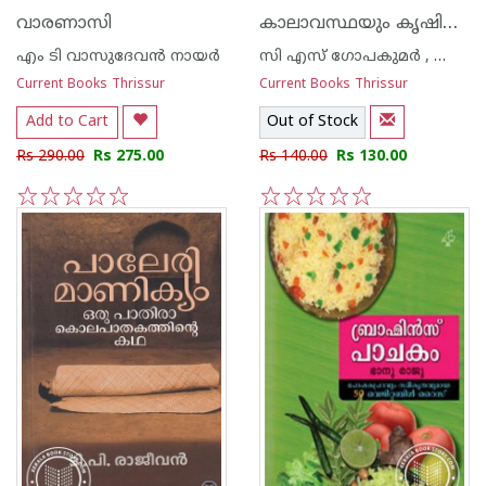
കാലാവസ്ഥയും കൃഷിയും
വാരണാസി
എം ടി വാസുദേവന്‍ നായര്‍
സി എസ് ഗോപകുമര്‍ , കെ എന്‍ കൃഷ്ണകുമാര്‍ , എച്ച് വി പ്രസാദ റാവു
Current Books Thrissur
Current Books Thrissur
Add to Cart
Out of Stock
Rs 290.00
Rs 275.00
Rs 140.00
Rs 130.00
1
2
3
4
5
1
2
3
4
5