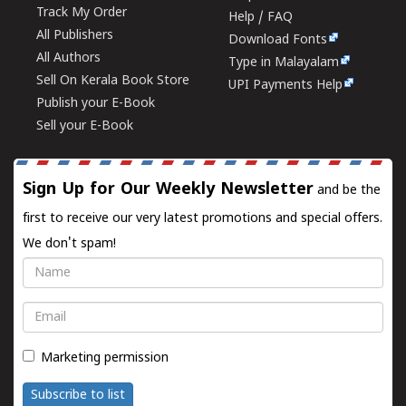
Track My Order
Help / FAQ
All Publishers
Download Fonts
All Authors
Type in Malayalam
Sell On Kerala Book Store
UPI Payments Help
Publish your E-Book
Sell your E-Book
Sign Up for Our Weekly Newsletter
and be the
first to receive our very latest promotions and special offers.
We don't spam!
Name
Email
Marketing permission
Subscribe to list