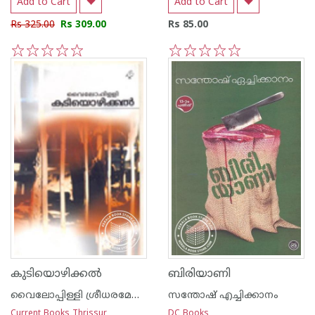
Add to Cart
Add to Cart
Rs 325.00
Rs 309.00
Rs 85.00
1
2
3
4
5
1
2
3
4
5
കുടിയൊഴിക്കല്‍
ബിരിയാണി
വൈലോപ്പിള്ളി ശ്രീധരമേനോ‌ന്‍
സന്തോഷ് എച്ചിക്കാനം
Current Books Thrissur
DC Books