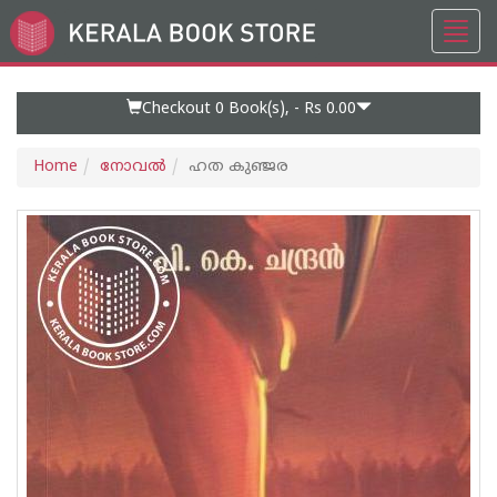
Toggl
Go
navig
to
Home
Page
Checkout 0
Book(s), -
Rs 0.00
Home
നോവല്‍
ഹത കുഞ്ജര