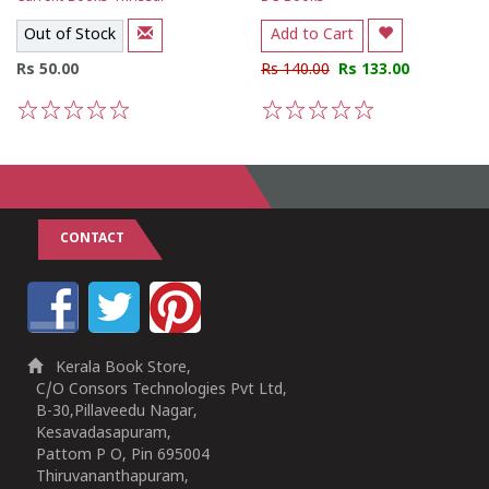
Out of Stock
Add to Cart
Rs 50.00
Rs 140.00
Rs 133.00
1
2
3
4
5
1
2
3
4
5
CONTACT
Kerala Book Store,
C/O Consors Technologies Pvt Ltd,
B-30,Pillaveedu Nagar,
Kesavadasapuram,
Pattom P O, Pin 695004
Thiruvananthapuram,