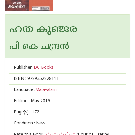
ഹത കുഞ്ജര
പി കെ ചന്ദ്രന്‍
Publisher :
DC Books
ISBN :
9789352828111
Language :
Malayalam
Edition :
May 2019
Page(s) :
172
Condition : New
Rate this Book :
1
out of 5 rating,