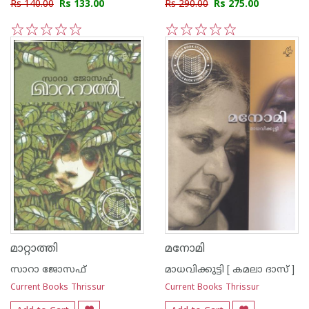
Rs 140.00
Rs 133.00
Rs 290.00
Rs 275.00
1
2
3
4
5
1
2
3
4
5
മാറ്റാത്തി
മനോമി
സാറാ ജോസഫ്
മാധവിക്കുട്ടി [ കമലാ ദാസ് ]
Current Books Thrissur
Current Books Thrissur