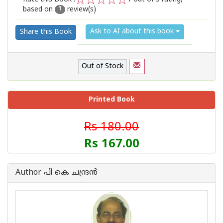
based on
review(s)
1
2
3
4
5
1
Ask to AI about this book
Share this Book
Out of Stock
Printed Book
Rs 180.00
Rs 167.00
Author പി കെ ചന്ദ്രന്‍