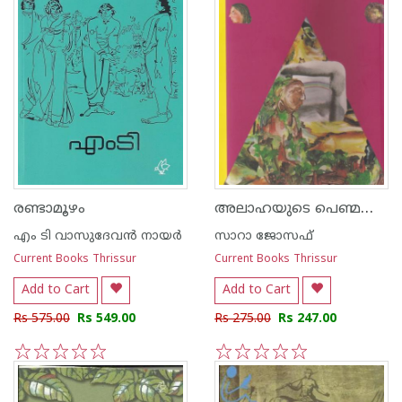
അലാഹയുടെ പെണ്മക്കള്‍
രണ്ടാമൂഴം
എം ടി വാസുദേവന്‍ നായര്‍
സാറാ ജോസഫ്
Current Books Thrissur
Current Books Thrissur
Add to Cart
Add to Cart
Rs 575.00
Rs 549.00
Rs 275.00
Rs 247.00
1
2
3
4
5
1
2
3
4
5