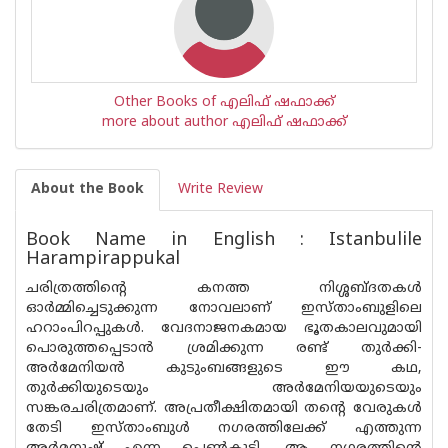
Other Books of എലിഫ് ഷഫാക്ക്
more about author എലിഫ് ഷഫാക്ക്
About the Book
Write Review
Book Name in English : Istanbulile
Harampirappukal
ചരിത്രത്തിന്റെ കനത്ത നിശ്ശബ്ദതകൾ
ഓർമ്മിച്ചെടുക്കുന്ന നോവലാണ് ഇസ്താംബുളിലെ
ഹറാംപിറപ്പുകൾ. വേദനാജനകമായ ഭൂതകാലവുമായി
പൊരുത്തപ്പെടാൻ ശ്രമിക്കുന്ന രണ്ട് തുർക്കി-
അർമേനിയൻ കുടുംബങ്ങളുടെ ഈ കഥ,
തുർക്കിയുടെയും അർമേനിയയുടെയും
സങ്കരചരിത്രമാണ്. അപ്രതീക്ഷിതമായി തന്റെ വേരുകൾ
തേടി ഇസ്താംബുൾ നഗരത്തിലേക്ക് എത്തുന്ന