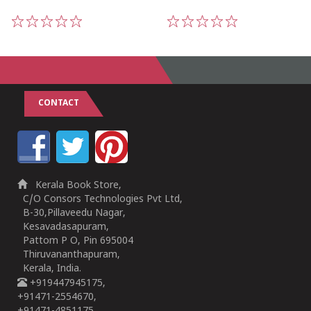
1
2
3
4
5
1
2
3
4
5
CONTACT
Kerala Book Store,
C/O Consors Technologies Pvt Ltd,
B-30,Pillaveedu Nagar,
Kesavadasapuram,
Pattom P O, Pin 695004
Thiruvananthapuram,
Kerala, India.
+919447945175,
+91471-2554670,