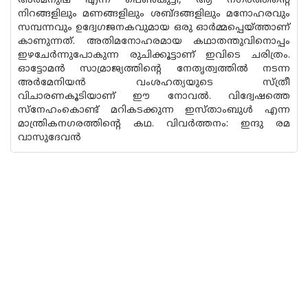
അർമനുഷ് എന്ന പെൺകുട്ടി, ആ നഗരത്തിന്റെ
നിറങ്ങളിലും മണങ്ങളിലും ശബ്ദങ്ങളിലും മനോഹരവും
സമ്പന്നവും ഉദ്വേഗജനകവുമായ ഒരു ഓർമ്മപ്പെയ്ത്താണ്
കാണുന്നത്. അതിമനോഹരമായ കഥാതന്തുവിനൊപ്പം
ഇഴചേർന്നുപോകുന്ന രുചിക്കൂട്ടാണ് ഇവിടെ ചരിത്രം.
ഓട്ടോമൻ സാമ്രാജ്യത്തിന്റെ നേതൃത്വത്തിൽ നടന്ന
അർമേനിയൻ വംശഹത്യയുടെ സ്ത്രീ
വിചാരണകൂടിയാണ് ഈ നോവൽ. വിദ്വേഷത്തെ
സ്‌നേഹംകൊണ്ട് മറികടക്കുന്ന ഇസ്താംബുൾ എന്ന
മാന്ത്രികനഗരത്തിന്റെ കഥ. വിവർത്തനം: ഇന്ദു രമ
വാസുദേവൻ