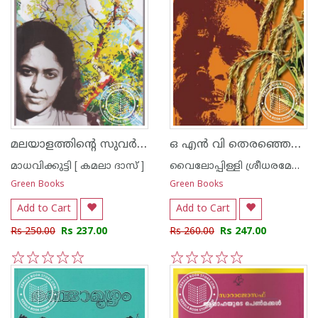
മലയാളത്തിന്റെ സുവര്‍ണ്ണ കഥകള്‍ - മാധവിക്കുട്ടി
ഒ എന്‍ വി തെരഞ്ഞെടുത്ത മലയാളത്തിന്റെ പ്രിയ കവിതകള്‍- വൈലോപ്പിള്ളി
മാധവിക്കുട്ടി [ കമലാ ദാസ് ]
വൈലോപ്പിള്ളി ശ്രീധരമേനോ‌ന്‍
Green Books
Green Books
Add to Cart
Add to Cart
Rs 250.00
Rs 237.00
Rs 260.00
Rs 247.00
1
2
3
4
5
1
2
3
4
5