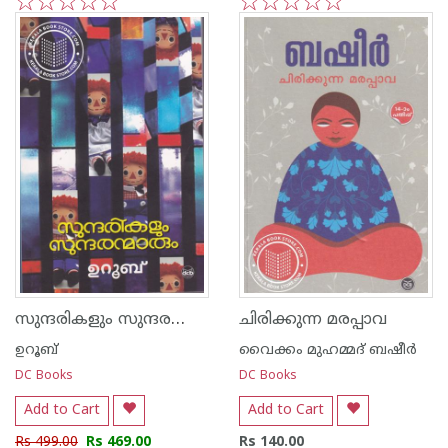
1
2
3
4
5
1
2
3
4
5
സുന്ദരികളും സുന്ദരന്മാരും
ചിരിക്കുന്ന മരപ്പാവ
ഉറൂബ്‌
വൈക്കം മുഹമ്മദ് ബഷീര്‍
DC Books
DC Books
Add to Cart
Add to Cart
Rs 499.00
Rs 469.00
Rs 140.00