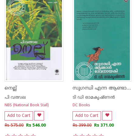
സുഗന്ധി എന്ന ആണ്ടാള്‍ ദേവനായകി
നെല്ല്
പി വത്സല
ടി ഡി രാമകൃഷ്ണന്‍
NBS (National Book Stall)
DC Books
Add to Cart
Add to Cart
Rs 575.00
Rs 546.00
Rs 399.00
Rs 371.00