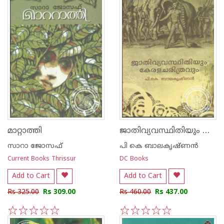
ജാതിവ്യവസ്ഥിതിയും കേരളചരിത്രവും
മാറ്റാത്തി
സാറാ ജോസഫ്
പി കെ ബാലകൃഷ്ണ‌ന്‍
Current Books Thrissur
DC Books
Add to Cart
Add to Cart
Rs 325.00
Rs 309.00
Rs 460.00
Rs 437.00
1
2
3
4
5
1
2
3
4
5