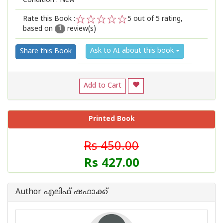
Condition : New
Rate this Book :
5
out of 5 rating,
based on
review(s)
1
2
3
4
5
1
Ask to AI about this book
Share this Book
Add to Cart
Printed Book
Rs 450.00
Rs 427.00
Author എലിഫ് ഷഫാക്ക്