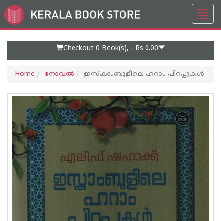
Toggl
Go
navig
to
Home
Page
Checkout 0
Book(s), -
Rs 0.00
Home
നോവല്‍
ഇസ്കാംബൂളിലെ ഹറാം പിറപ്പുകള്‍