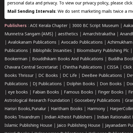
personal data and privacy. To view our privacy policy, please
clic
Mail Sending Intervals
: We do sent marketing mails twice a mo
Publishers
:
AOI Kerala Chapter
|
3000 BC Script Museum
|
Aaka
Munnetra Sangam (AMS)
|
aesthetics
|
Amarchitrakatha
|
Anand
|
Avalokanam Publications
|
Avocado Publications
|
Azhimukham
Publications
|
Biblophilic Insanities
|
Bloomsburry Publishing Plc
Bookerman
|
Bouddhikam Books And Publications
|
Buddha Boo
Chavara Central Secretariat
|
Chintha Publications
|
CISSA
|
Clic
Books Thrissur
|
DC Books
|
DC Life
|
DeeBee Publications
|
De
Publications
|
DJ Publications
|
Dolphin Books
|
Don Books
|
Don
|
eye books
|
Fabian Books
|
Famous Books
|
Finger Books
|
Fi
Astrological Research Foundation
|
Goosebery Publications
|
Gra
Harisri Books,Punalur
|
Haritham Books
|
Harmony
|
HarperCollin
Books Trivandrum
|
Indian Atheist Publishers
|
Indian Rationalist 
Islamic Publishing House
|
Jaico Publishing House
|
Jayanadam Pub