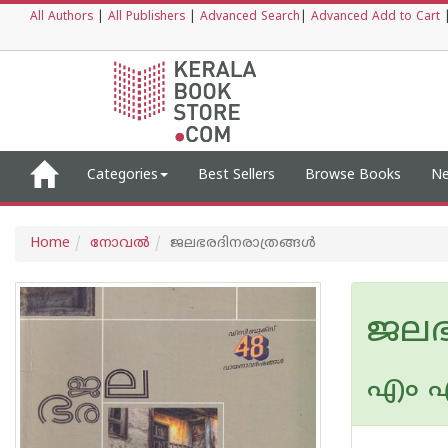
All Authors
|
All Publishers
|
Advanced Search
|
Advanced Add to Cart
Categories
Best Sellers
Browse Books
Ne
Home
നോവല്‍
ജലഭരദിനരാത്രങ്ങള്‍
ജലഭര
എം 