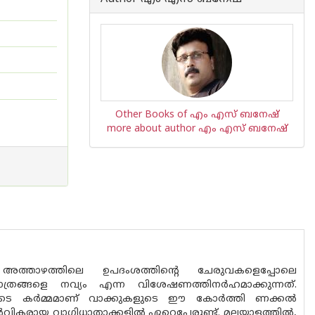
Other Books of എം എസ് ബനേഷ്
more about author എം എസ് ബനേഷ്
രു അത്താഴത്തിലെ ഉപദംശത്തിന്റെ ചേരുവകളെപ്പോലെ
ത്രങ്ങളെ നവ്യം എന്ന വിശേഷണത്തിനർഹമാക്കുന്നത്.
ളുടെ കർമ്മമാണ് വാക്കുകളുടെ ഈ കോർത്തി ണക്കൽ
പൂർവികരായ വാഗിധാതാക്കളിൽ ഏറെപ്പേരുണ്ട്. മലയാളത്തിൽ,