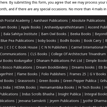
k here.
By submitting this form, you agree that we may process your 
nth, and if there are any special occasions. No more than 4 mails in 
sh Postal Academy
|
Aarshasri Publications
|
Absolute Publications
ham Books
|
Apple Books
|
Arshavidyaprathishtanam
|
Ascend Publ
|
Bala Sahitya Institute
|
Barn Owl Books
|
Beeka Books
|
Beyond
|
Blue Pea Publications
|
boby books
|
Bodhi Books
|
Book Carry
|
B
ks
|
C I C C Book House
|
C N N Publishers
|
Carmel International P
k Communications
|
CLS Books
|
College Of Architecture Trivandrum
vi Books Kodungallor
|
Dhanam Publications Pvt Ltd
|
Dimple Book
 Bosco Publications
|
Dream BookBindery
|
Dreams books
|
EB B
ngerPrint
|
Flame Books
|
Folio Publishers
|
Frames 25
|
G V Books
nd Books
|
Grassroots
|
Green Books
|
Green Pepper Publica
|
Grih
s India
|
HEIWA Books
|
Hemamambika Books
|
Hi Tech Books
|
H
Publications
|
Indus Scrolls Bhasha
|
Insight Publica
|
Integral Book
lications
|
Jeevana Samskriti
|
Jeyem Publications
|
Jyothir Dharma