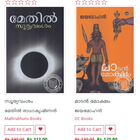
1
2
3
4
5
1
2
3
4
5
സൂര്യവംശം
മാടന്‍ മോക്ഷം
മേതില്‍ രാധാകൃഷ്ണന്‍
ജയമോഹന്‍
Mathrubhumi Books
DC Books
Add to Cart
Add to Cart
Rs 330.00
Rs 313.00
Rs 130.00
Rs 123.00