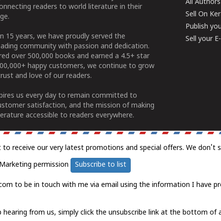
All Authors
connecting readers to world literature in their
Sell On Ke
ge.
Publish yo
n 15 years, we have proudly served the
Sell your 
ading community with passion and dedication.
ered over 500,000 books and earned a 4.5+ star
100,000+ happy customers, we continue to grow
rust and love of our readers.
spires us every day to remain committed to
ustomer satisfaction, and the mission of making
erature accessible to readers everywhere.
t to receive our very latest promotions and special offers. We don't 
Marketing permission
Subscribe to list
com to be in touch with me via email using the information I have pr
 hearing from us, simply click the unsubscribe link at the bottom of