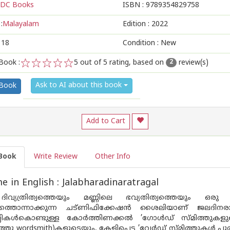
DC Books
ISBN :
9789354829758
:
Malayalam
Edition :
2022
118
Condition : New
Book :
5
out of 5 rating, based on
review(s)
2
1
2
3
4
5
Ask to AI about this book
 Book
Add to Cart
Book
Write Review
Other Info
 in English : Jalabharadinaratragal
 ദിവ്യത്രിത്വത്തെയും മണ്ണിലെ ഭവ്യതിത്വത്തെയും ഒ
ർത്തൊന്നാക്കുന്ന ചട്ണിഫിക്കേഷൻ ശൈലിയാണ് ജലദിനരാ
ണ്ണികൾകൊണ്ടുള്ള കോർത്തിണക്കൽ ’ഗോൾഡ് സ്മിത്തുക
്തു wordsmith)കളുടെയും, കേളിപ്പെട്ട ’വേർഡ് സ്മിത്തുകൾ 