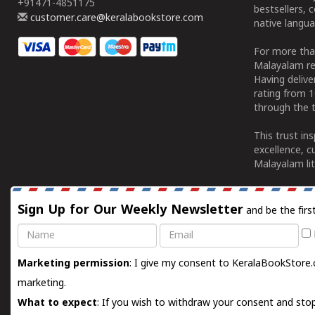
+91471-4851175
bestsellers, 
customer.care@keralabookstore.com
native langua
For more tha
Malayalam re
Having deliv
rating from 
through the t
This trust in
excellence, c
Malayalam lit
Sign Up for Our Weekly Newsletter
and be the firs
Name
Email
Marketing permission
: I give my consent to KeralaBookStore.
marketing.
What to expect
: If you wish to withdraw your consent and stop