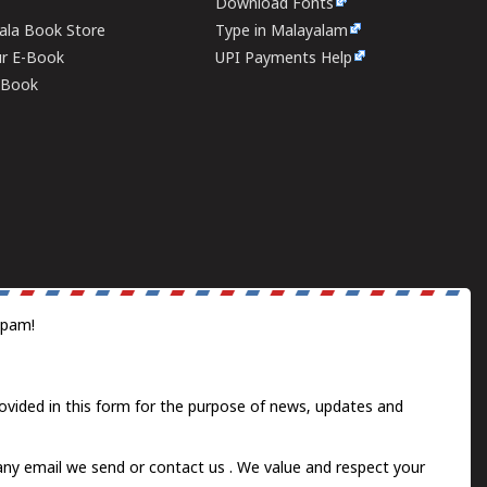
Download Fonts
rala Book Store
Type in Malayalam
ur E-Book
UPI Payments Help
E-Book
spam!
ovided in this form for the purpose of news, updates and
 any email we send or
contact us
. We value and respect your