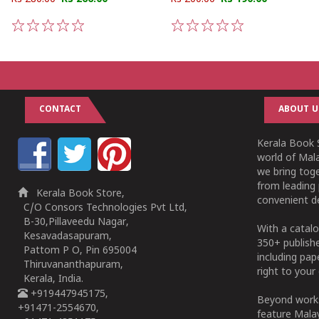
1
2
3
4
5
1
2
3
4
5
CONTACT
ABOUT U
Kerala Book S
world of Mala
we bring tog
from leading 
Kerala Book Store,
convenient de
C/O Consors Technologies Pvt Ltd,
B-30,Pillaveedu Nagar,
With a catalo
Kesavadasapuram,
350+ publish
Pattom P O, Pin 695004
including pa
Thiruvananthapuram,
right to your 
Kerala, India.
+919447945175,
Beyond works
+91471-2554670,
feature Malay