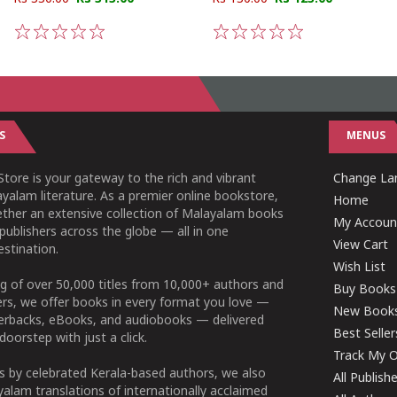
1
2
3
4
5
1
2
3
4
5
S
MENUS
tore is your gateway to the rich and vibrant
Change Lan
yalam literature. As a premier online bookstore,
Home
ether an extensive collection of Malayalam books
My Accoun
publishers across the globe — all in one
View Cart
stination.
Wish List
g of over 50,000 titles from 10,000+ authors and
Buy Books
ers, we offer books in every format you love —
New Book
perbacks, eBooks, and audiobooks — delivered
Best Seller
doorstep with just a click.
Track My O
 by celebrated Kerala-based authors, we also
All Publish
alam translations of internationally acclaimed