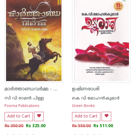
മാര്‍ത്താണ്ഡവര്‍മ്മ - പൂര്‍ണ്ണ എഡിഷന്‍
ഉഷ്ണരാശി
സി വി രാമ‌ന്‍ പിള്ള
കെ വി മോഹ‌ന്‍കുമാര്‍
Poorna Publications
Green Books
Add to Cart
Add to Cart
Rs 350.00
Rs 325.00
Rs 550.00
Rs 511.00