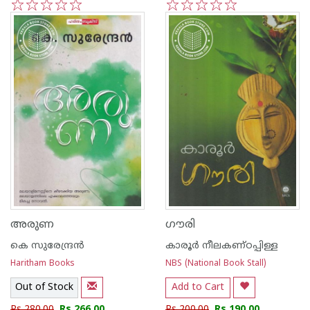
1
2
3
4
5
1
2
3
4
5
അരുണ
ഗൗരി
കെ സുരേന്ദ്രന്‍
കാരൂര്‍ നീലകണ്ഠപ്പിള്ള
Haritham Books
NBS (National Book Stall)
Out of Stock
Add to Cart
Rs 280.00
Rs 266.00
Rs 200.00
Rs 190.00