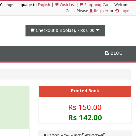
|
Change Language to
English
Wish List
|
Shopping Cart
|
Welcome
Guest Please
Register
or
Login
Checkout 0
Book(s), -
Rs 0.00
BLOG
Printed Book
Rs 150.00
Rs 142.00
Author എം എസ് ബനേഷ്