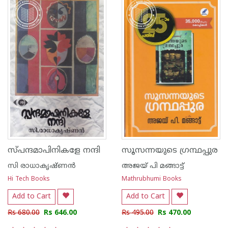
സ്പന്ദമാപിനികളേ നന്ദി
സൂസന്നയുടെ ഗ്രന്ഥപ്പുര
സി രാധാകൃഷ്ണന്‍
അജയ് പി മങ്ങാട്ട്
Hi Tech Books
Mathrubhumi Books
Add to Cart
Add to Cart
Rs 680.00
Rs 646.00
Rs 495.00
Rs 470.00