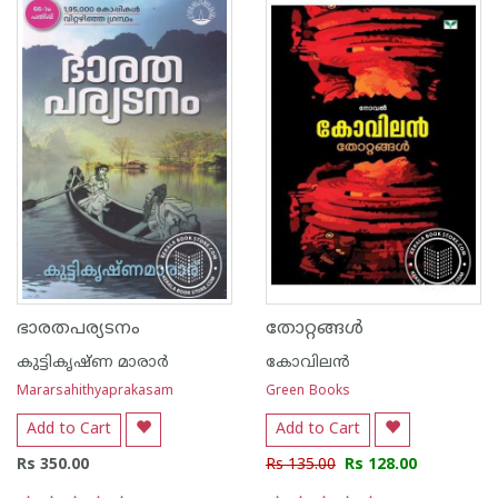
ഭാരതപര്യടനം
തോറ്റങ്ങള്‍
കുട്ടികൃഷ്ണ മാരാര്‍
കോവിലന്‍
Mararsahithyaprakasam
Green Books
Add to Cart
Add to Cart
Rs 350.00
Rs 135.00
Rs 128.00