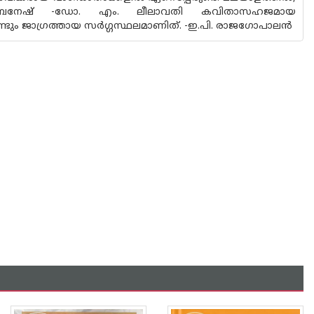
സ്.ബനേഷ് -ഡോ. എം. ലീലാവതി കവിതാസഹജമായ
ടും ജാഗ്രത്തായ സർഗ്ഗസ്ഥലമാണിത്. -ഇ.പി. രാജഗോപാലൻ