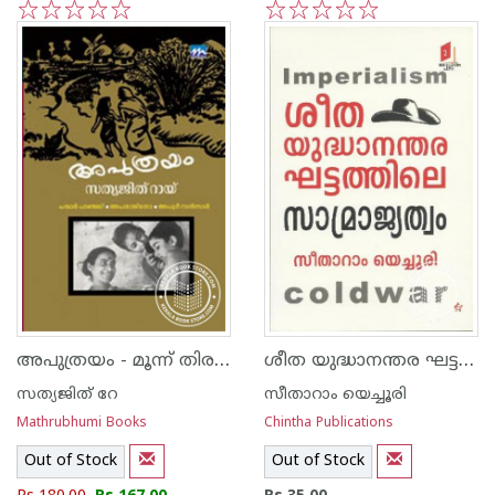
1
2
3
4
5
1
2
3
4
5
അപുത്രയം - മൂന്ന് തിരക്കഥകള്‍ -
ശീത യുദ്ധാനന്തര ഘട്ടത്തിലെ സാമ്രാജ്യത്വം
സത്യജിത് റേ
സീതാറാം യെച്ചൂരി
Mathrubhumi Books
Chintha Publications
Out of Stock
Out of Stock