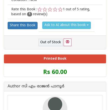
Condition : New
Rate this Book :
1
out of 5 rating,
based on
review(s)
1
2
3
4
5
1
Ask to AI about this book
Share this Book
Out of Stock
Printed Book
Price
Rs 60.00
of
this
Book
Author സി എം രാജന്‍ പാനൂര്‍
is