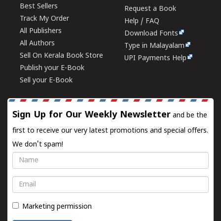
Best Sellers
Request a Book
Track My Order
Help / FAQ
All Publishers
Download Fonts
All Authors
Type in Malayalam
Sell On Kerala Book Store
UPI Payments Help
Publish your E-Book
Sell your E-Book
Sign Up for Our Weekly Newsletter
and be the
first to receive our very latest promotions and special offers.
We don't spam!
Name
Email
Marketing permission