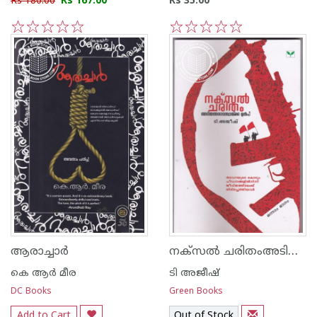
Rs 180.00
Rs 167.00
Rs 35.00
1
2
3
4
5
1
2
3
4
5
നക്സല്‍ ചരിതംഅടിയന്തരാവസ്ഥയ്ക്കു മുന്‍പ് Part 1
ആരാച്ചാര്‍
കെ ആര്‍ മീര
ടി അജീഷ്
DC Books
Green Books
Add to Cart
Out of Stock