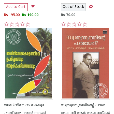
Add to Cart
Out of Stock
Rs 195.00
Rs 190.00
Rs 70.00
1
2
3
4
5
1
2
3
4
5
അധിനിവേശ കേരളത്തിലെ ഭൂപരിഷ്കരണവും സാമൂഹിക പരിവര്‍ത്തനവും
സ്വതന്ത്ര്യത്തിന്റെ പാതയേത്
എസ് രാമചന്ദ്രന്‍ നായര്‍
ഡോ ബി ആര്‍ അംബേദ്കര്‍