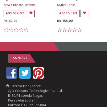
Kerala Bhasha Institute
Mythri Books
Add to Cart
Add to Cart
Rs 60.00
Rs 155.00
1
2
3
4
5
1
2
3
4
5
CONTACT
Kerala Book Store,
C/O Consors Technologies Pvt Ltd,
B-30,Pillaveedu Nagar,
Kesavadasapuram,
Pattom P O, Pin 695004