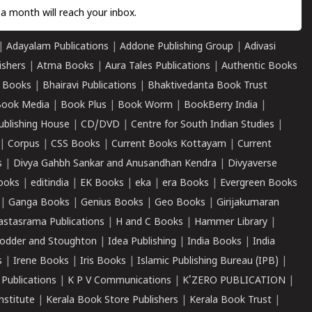
a month will reach your inbox.
|
Adayalam Publications
|
Addone Publishing Group
|
Adivasi
ishers
|
Atma Books
|
Aura Tales Publications
|
Authentic Books
 Books
|
Bhairavi Publications
|
Bhaktivedanta Book Trust
ook Media
|
Book Plus
|
Book Worm
|
BookBerry India
|
ublishing House
|
CD/DVD
|
Centre for South Indian Studies
|
|
Corpus
|
CSS Books
|
Current Books Kottayam
|
Current
s
|
Divya Gahbh Sankar and Anusandhan Kendra
|
Divyaverse
ooks
|
editindia
|
EK Books
|
eka
|
era Books
|
Evergreen Books
|
Ganga Books
|
Genius Books
|
Geo Books
|
Girijakumaran
astasrama Publications
|
H and C Books
|
Hammer Library
|
odder and Stoughton
|
Idea Publishing
|
India Books
|
India
s
|
Irene Books
|
Iris Books
|
Islamic Publishing Bureau (IPB)
|
 Publications
|
K P V Communications
|
K'ZERO PUBLICATION
|
nstitute
|
Kerala Book Store Publishers
|
Kerala Book Trust
|