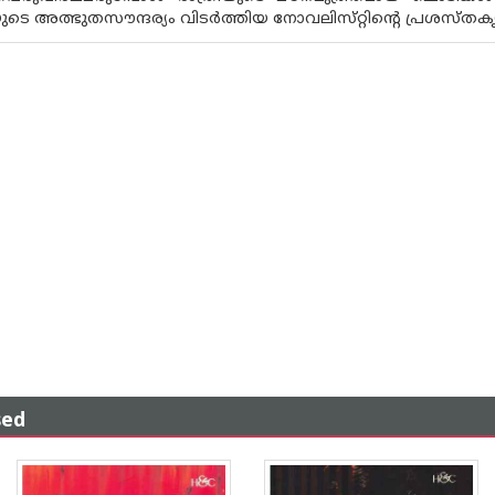
ുടെ അത്ഭുതസൗന്ദര്യം വിടര്‍ത്തിയ നോവലിസ്‌റ്റിന്റെ പ്രശസ്‌തകൃ
sed