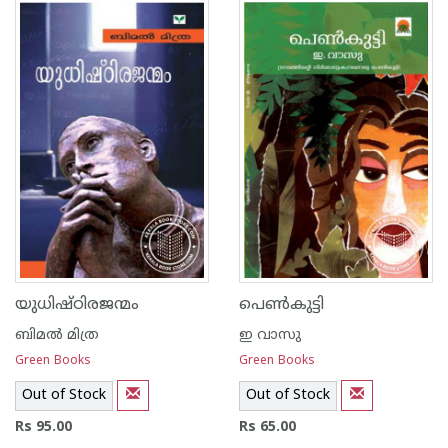
1
2
3
4
5
1
2
3
4
5
യുധിഷ്ഠിരജന്മം
പെണ്‍കുട്ടി
ബിമല്‍ മിത്ര
ഇ വാസു
Green Books
Green Books
Out of Stock
Out of Stock
Rs 95.00
Rs 65.00