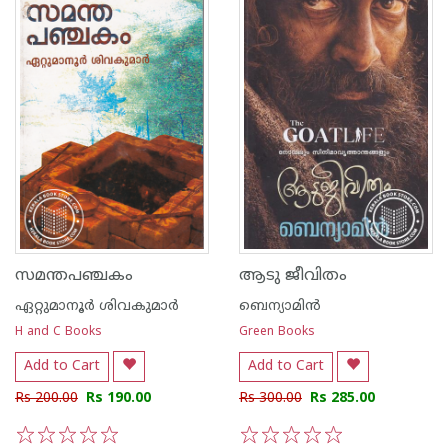
സമന്തപഞ്ചകം
ആടു ജീവിതം
ഏറ്റുമാനൂര്‍ ശിവകുമാര്‍
ബെന്യാമിന്‍
H and C Books
Green Books
Add to Cart
Add to Cart
Rs 200.00
Rs 190.00
Rs 300.00
Rs 285.00