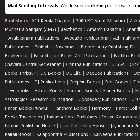
Mail Sending Intervals
: We do sent marketing mails twice a mo
Publishers
:
AOI Kerala Chapter
|
3000 BC Script Museum
|
Aaka
Munnetra Sangam (AMS)
|
aesthetics
|
Amarchitrakatha
|
Anand
|
Avalokanam Publications
|
Avocado Publications
|
Azhimukham
Publications
|
Biblophilic Insanities
|
Bloomsburry Publishing Plc
Bookerman
|
Bouddhikam Books And Publications
|
Buddha Boo
Chavara Central Secretariat
|
Chintha Publications
|
CISSA
|
Clic
Books Thrissur
|
DC Books
|
DC Life
|
DeeBee Publications
|
De
Publications
|
DJ Publications
|
Dolphin Books
|
Don Books
|
Don
|
eye books
|
Fabian Books
|
Famous Books
|
Finger Books
|
Fi
Astrological Research Foundation
|
Goosebery Publications
|
Gra
Harisri Books,Punalur
|
Haritham Books
|
Harmony
|
HarperCollin
Books Trivandrum
|
Indian Atheist Publishers
|
Indian Rationalist 
Islamic Publishing House
|
Jaico Publishing House
|
Jayanadam Pub
Kairali Books
|
Kalapoornna Publications
|
Kaliveena Publications