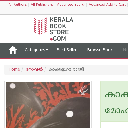
All Authors
|
All Publishers
|
Advanced Search
|
Advanced Add to Cart
Categories
Best Sellers
Browse Books
Ne
Home
നോവല്‍
കാക്കളുടെ രാത്രി
കാക്
മോഹന 