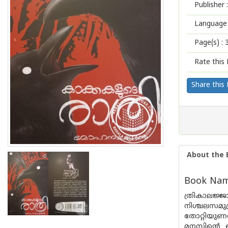
Publisher :
Language 
Page(s) :
Rate this 
Share this
About the 
Book Name
ത്രികാലജ
നിശ്ചലസമുദ
തോറ്റിയുണര
മനസിന്റെ 