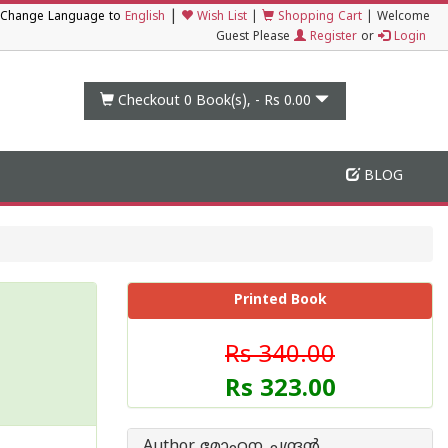
|
Change Language to
English
Wish List
|
Shopping Cart
|
Welcome
Guest Please
Register
or
Login
Checkout 0
Book(s), -
Rs 0.00
BLOG
Printed Book
Rs 340.00
Rs 323.00
Author മോഹന ചന്ദ്രന്‍