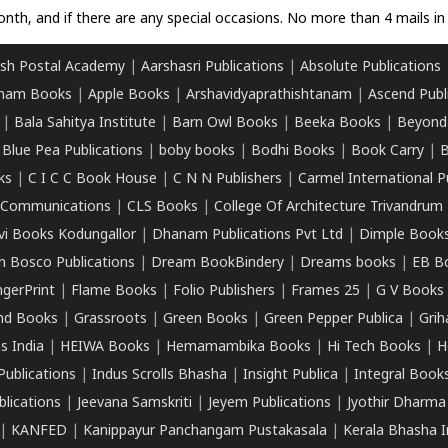
nth, and if there are any special occasions. No more than 4 mails in 
sh Postal Academy
|
Aarshasri Publications
|
Absolute Publications
ham Books
|
Apple Books
|
Arshavidyaprathishtanam
|
Ascend Publ
|
Bala Sahitya Institute
|
Barn Owl Books
|
Beeka Books
|
Beyond
|
Blue Pea Publications
|
boby books
|
Bodhi Books
|
Book Carry
|
B
ks
|
C I C C Book House
|
C N N Publishers
|
Carmel International P
k Communications
|
CLS Books
|
College Of Architecture Trivandrum
vi Books Kodungallor
|
Dhanam Publications Pvt Ltd
|
Dimple Book
 Bosco Publications
|
Dream BookBindery
|
Dreams books
|
EB B
ngerPrint
|
Flame Books
|
Folio Publishers
|
Frames 25
|
G V Books
nd Books
|
Grassroots
|
Green Books
|
Green Pepper Publica
|
Grih
s India
|
HEIWA Books
|
Hemamambika Books
|
Hi Tech Books
|
H
Publications
|
Indus Scrolls Bhasha
|
Insight Publica
|
Integral Book
lications
|
Jeevana Samskriti
|
Jeyem Publications
|
Jyothir Dharma
|
KANFED
|
Kanippayur Panchangam Pustakasala
|
Kerala Bhasha I