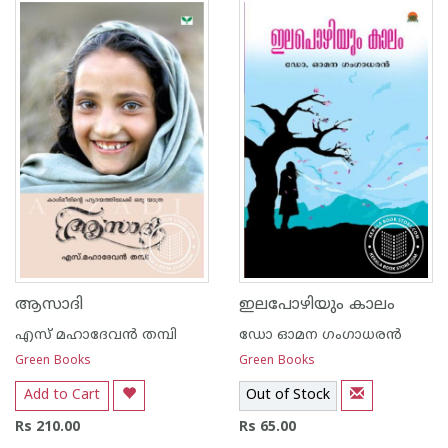
1
2
3
4
5
1
2
3
4
5
ആസാദി
ഇലപോഴിയും കാലം
എസ് മഹാദേവന്‍ തമ്പി
ഡോ ഓമന ഗംഗാധരന്‍
Green Books
Green Books
Add to Cart
Out of Stock
Rs 210.00
Rs 65.00