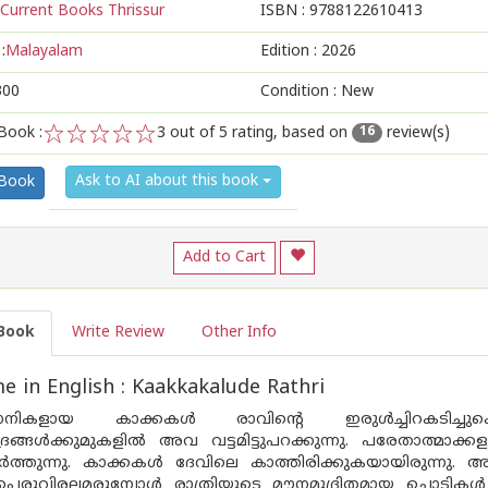
Current Books Thrissur
ISBN :
9788122610413
:
Malayalam
Edition :
2026
300
Condition : New
Book :
3
out of 5 rating, based on
review(s)
16
1
2
3
4
5
Ask to AI about this book
 Book
Add to Cart
Book
Write Review
Other Info
 in English : Kaakkakalude Rathri
്ജാനികളായ കാക്കകള്‍ രാവിന്റെ ഇരുള്‍ച്ചിറകടിച്ച
്രങ്ങള്‍ക്കുമുകളില്‍ അവ വട്ടമിട്ടുപറക്കുന്നു. പരേതാത്മ
്‍ത്തുന്നു. കാക്കകള്‍ ദേവിലെ കാത്തിരിക്കുകയായിരുന്നു
പെരുവിരലമരുമ്പോള്‍ രാത്രിയുടെ മൗനമുദ്രിതമായ ചൊടികള്‍ 