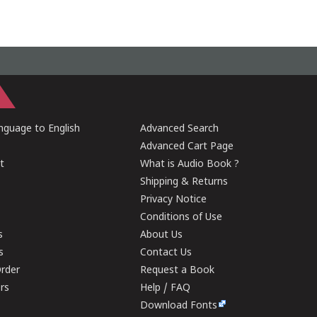
guage to English
Advanced Search
Advanced Cart Page
t
What is Audio Book ?
Shipping & Returns
Privacy Notice
Conditions of Use
s
About Us
s
Contact Us
rder
Request a Book
ers
Help / FAQ
Download Fonts