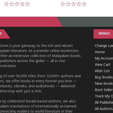
1
2
3
4
5
1
2
3
4
5
S
MENUS
tore is your gateway to the rich and vibrant
Change Lan
yalam literature. As a premier online bookstore,
Home
ether an extensive collection of Malayalam books
My Accoun
publishers across the globe — all in one
View Cart
stination.
Wish List
g of over 50,000 titles from 10,000+ authors and
Buy Books
ers, we offer books in every format you love —
New Book
perbacks, eBooks, and audiobooks — delivered
Best Seller
doorstep with just a click.
Track My O
 by celebrated Kerala-based authors, we also
All Publish
alam translations of internationally acclaimed
All Authors
connecting readers to world literature in their