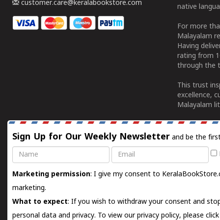
customer.care@keralabookstore.com
native langua
For more tha
Malayalam re
Having deliv
rating from 
through the t
This trust in
excellence, c
Malayalam lit
Sign Up for Our Weekly Newsletter
and be the firs
Name
Email
Marketing permission
: I give my consent to KeralaBookStore.
marketing.
What to expect
: If you wish to withdraw your consent and stop
personal data and privacy. To view our privacy policy, please
clic