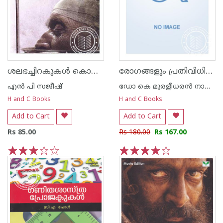
ശലഭച്ചിറകുകള്‍ കൊഴിയുന്ന ചരിത്രശിശിരത്തില്‍
രോഗങ്ങളും പ്രതിവിധികളും
എന്‍ പി സജീഷ്‌
ഡോ കെ മുരളീധരന്‍ നായര്‍ വെള്ളയമ്പലം
H and C Books
H and C Books
Add to Cart
Add to Cart
Rs 85.00
Rs 180.00
Rs 167.00
1
2
3
4
5
1
2
3
4
5