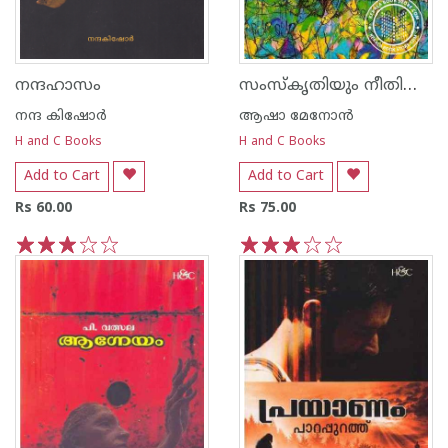
സംസ്കൃതിയും നീതിശാസ്ത്രവും
നന്ദഹാസം
നന്ദ‌ കിഷോര്‍
ആഷാ മേനോന്‍
H and C Books
H and C Books
Add to Cart
Add to Cart
Rs 60.00
Rs 75.00
1
2
3
4
5
1
2
3
4
5