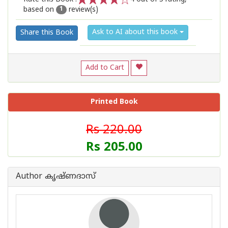
based on
review(s)
1
2
3
4
5
1
Ask to AI about this book
Share this Book
Add to Cart
Printed Book
Rs 220.00
Rs 205.00
Author കൃഷ്ണദാസ്