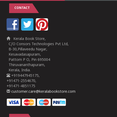
CONTACT
Kerala Book Store,
C/O Consors Technologies Pvt Ltd,
B-30,Pillaveedu Nagar,
Kesavadasapuram,
Pattom P O, Pin 695004
Thiruvananthapuram,
Kerala, India.
+919447945175,
+91471-2554670,
+91471-4851175
customer.care@keralabookstore.com