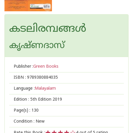
കടലിരമ്പങ്ങള്‍
കൃഷ്ണദാസ്
Publisher :
Green Books
ISBN :
9789380884035
Language :
Malayalam
Edition :
5th Edition 2019
Page(s) :
130
Condition : New
Rate this Book :
4
out of 5 rating,