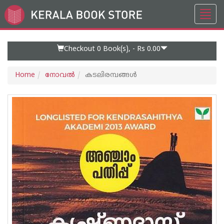
Toggl
Go
navig
to
Home
Page
Checkout 0
Book(s), -
Rs 0.00
Home
നോവല്‍
കടലിരമ്പങ്ങള്‍