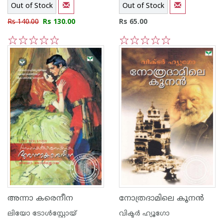
Out of Stock
Out of Stock
Rs 140.00
Rs 130.00
Rs 65.00
1
2
3
4
5
1
2
3
4
5
അന്നാ കരെനീന
നോത്രദാമിലെ കൂന‌ന്‍
ലിയോ ടോള്‍സ്റ്റോയ്
വിക്ടര്‍ ഹ്യൂഗോ