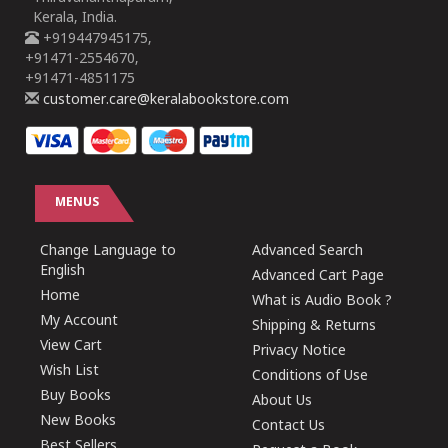
Kerala, India.
+919447945175,
+91471-2554670,
+91471-4851175
customer.care@keralabookstore.com
MENUS
Change Language to
Advanced Search
English
Advanced Cart Page
Home
What is Audio Book ?
My Account
Shipping & Returns
View Cart
Privacy Notice
Wish List
Conditions of Use
Buy Books
About Us
New Books
Contact Us
Best Sellers