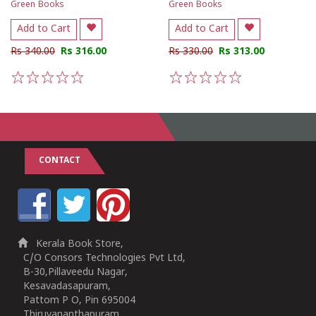
Green Books
Green Books
Add to Cart
Add to Cart
Rs 340.00
Rs 316.00
Rs 330.00
Rs 313.00
1
2
3
4
5
1
2
3
4
5
CONTACT
Kerala Book Store,
C/O Consors Technologies Pvt Ltd,
B-30,Pillaveedu Nagar,
Kesavadasapuram,
Pattom P O, Pin 695004
Thiruvananthapuram,