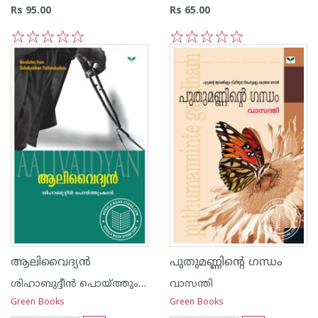
Rs 95.00
Rs 65.00
1
2
3
4
5
1
2
3
4
5
ആലിവൈദ്യ‌ന്‍
പുതുമണ്ണിന്റെ ഗന്ധം
ശിഹാബുദ്ദീന്‍ പൊയ്ത്തുംകടവ്
വാസന്തി
Green Books
Green Books