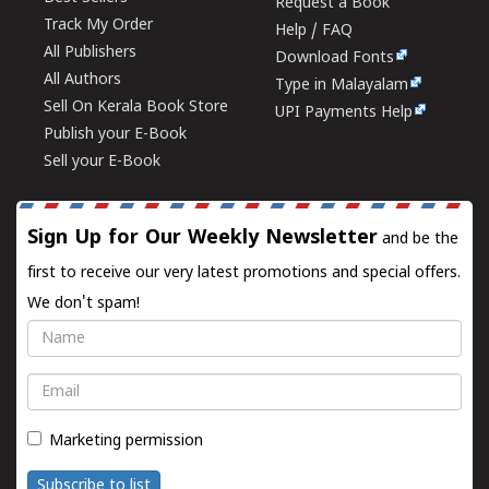
Request a Book
Track My Order
Help / FAQ
All Publishers
Download Fonts
All Authors
Type in Malayalam
Sell On Kerala Book Store
UPI Payments Help
Publish your E-Book
Sell your E-Book
Sign Up for Our Weekly Newsletter
and be the
first to receive our very latest promotions and special offers.
We don't spam!
Name
Email
Marketing permission
Subscribe to list