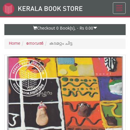
Toggl
Go
navig
to
Home
Page
Checkout 0
Book(s), -
Rs 0.00
Home
നോവല്‍
കടമറ്റം ചിട്ട