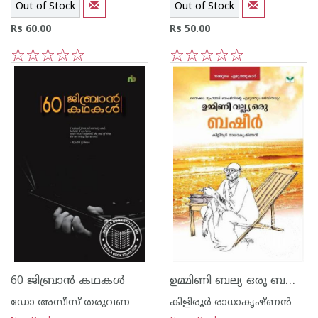
Out of Stock
Out of Stock
Rs 60.00
Rs 50.00
1
2
3
4
5
1
2
3
4
5
ഉമ്മിണി ബല്യ ഒരു ബഷീര്‍
60 ജിബ്രാന്‍ കഥകള്‍
ഡോ അസീസ്‌ തരുവണ
കിളിരൂര്‍ രാധാകൃഷ്ണന്‍