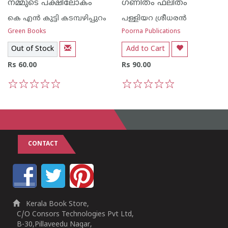
നമ്മുടെ പക്ഷിലോകം
ഗണിതം ഫലിതം
കെ എ‌ന്‍ കുട്ടി കടമ്പഴിപ്പുറം
പള്ളിയറ ശ്രീധര‌ന്‍
Green Books
Poorna Publications
Out of Stock
Add to Cart
Rs 60.00
Rs 90.00
1
2
3
4
5
1
2
3
4
5
CONTACT
Kerala Book Store,
C/O Consors Technologies Pvt Ltd,
B-30,Pillaveedu Nagar,