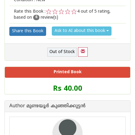
Condition : New
Rate this Book :
4
out of 5 rating,
based on
review(s)
1
2
3
4
5
6
Ask to AI about this book
Share this Book
Out of Stock
Printed Book
Price
Rs 40.00
of
this
Book
Author മുണ്ടയൂര്‍ കുഞ്ഞിക്കുട്ടന്‍
is