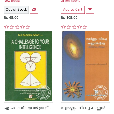
New Books
Green Books
Out of Stock
Add to Cart
Rs 65.00
Rs 105.00
1
2
3
4
5
1
2
3
4
5
എ ചലഞ്ച് യുവര്‍ ഇന്റ്റെല്ലിജെ‌ന്‍സ്
സ്വര്‍ണ്ണം നിറച്ച കണ്ണ‌ന്‍ ചിരട്ട