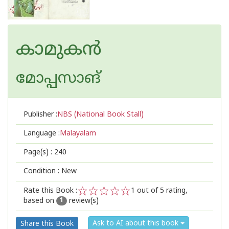
കാമുക‌ന്‍
മോപ്പസാങ്
Publisher :
NBS (National Book Stall)
Language :
Malayalam
Page(s) :
240
Condition : New
Rate this Book :
1
out of 5 rating,
based on
review(s)
1
2
3
4
5
1
Ask to AI about this book
Share this Book