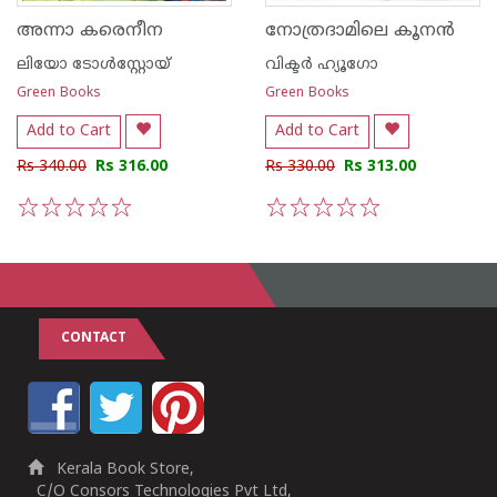
അന്നാ കരെനീന
നോത്രദാമിലെ കൂന‌ന്‍
ലിയോ ടോള്‍സ്റ്റോയ്
വിക്ടര്‍ ഹ്യൂഗോ
Green Books
Green Books
Add to Cart
Add to Cart
Rs 340.00
Rs 316.00
Rs 330.00
Rs 313.00
1
2
3
4
5
1
2
3
4
5
CONTACT
Kerala Book Store,
C/O Consors Technologies Pvt Ltd,