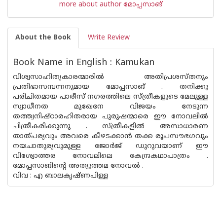
more about author മോപ്പസാങ്
About the Book
Write Review
Book Name in English : Kamukan
വിശ്വസാഹിത്യകാരന്മാരില്‍ അതിപ്രശസ്തനും
പ്രതിഭാസമ്പന്നനുമായ മോപ്പസാങ് . തനിക്കു
പരിചിതമായ പാരീസ് നഗരത്തിലെ സ്ത്രീകളുടെ മേലുള്ള
സ്വാധീനത മുഖേനേ വിജയം നേടുന്ന
തത്ത്വനിഷ്ഠാരഹിതരായ പുരുഷന്മാരെ ഈ നോവലില്‍
ചിത്രീകരിക്കുന്നു . സ്ത്രീകളില്‍ അസാധാരണ
താത്പര്യവും അവരെ കീഴടക്കാ‌ന്‍ തക്ക രൂപസൗഭഗവും
നയചാതുര്യവുമുള്ള ജോര്‍ജ് ഡുറുവയാണ് ഈ
വിശ്വോത്തര നോവലിലെ കേന്ദ്രകഥാപാത്രം .
മോപ്പസാങിന്റെ അത്യുത്തമ നോവല്‍ .
വിവ : എ ബാലകൃഷ്ണപിള്ള