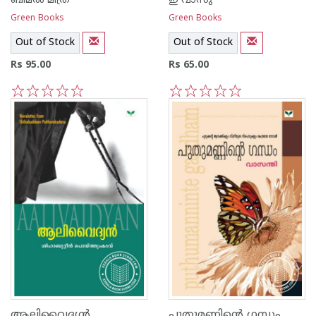
ബിമല്‍ മിത്ര
ഇ വാസു
Green Books
Green Books
Out of Stock
Out of Stock
Rs 95.00
Rs 65.00
1
2
3
4
5
1
2
3
4
5
ആലിവൈദ്യ‌ന്‍
പുതുമണ്ണിന്റെ ഗന്ധം