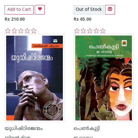
Add to Cart
Out of Stock
Rs 210.00
Rs 65.00
1
2
3
4
5
1
2
3
4
5
യുധിഷ്ഠിരജന്മം
പെണ്‍കുട്ടി