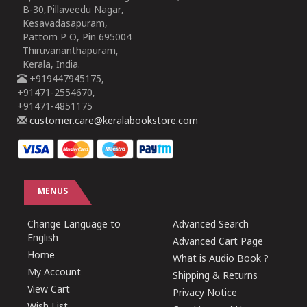
B-30,Pillaveedu Nagar,
Kesavadasapuram,
Pattom P O, Pin 695004
Thiruvananthapuram,
Kerala, India.
+919447945175,
+91471-2554670,
+91471-4851175
customer.care@keralabookstore.com
MENUS
Change Language to
Advanced Search
English
Advanced Cart Page
Home
What is Audio Book ?
My Account
Shipping & Returns
View Cart
Privacy Notice