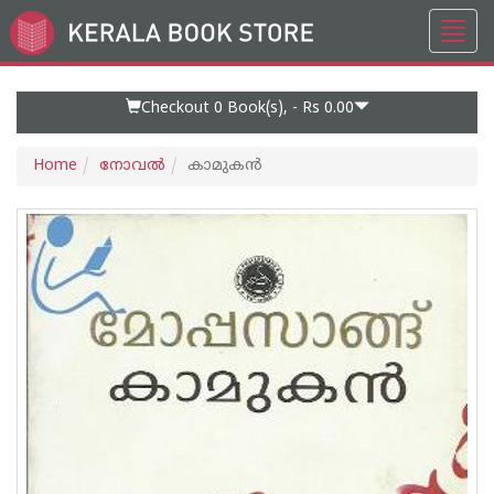
Toggl
Go
navig
to
Home
Page
Checkout 0
Book(s), -
Rs 0.00
Home
നോവല്‍
കാമുക‌ന്‍