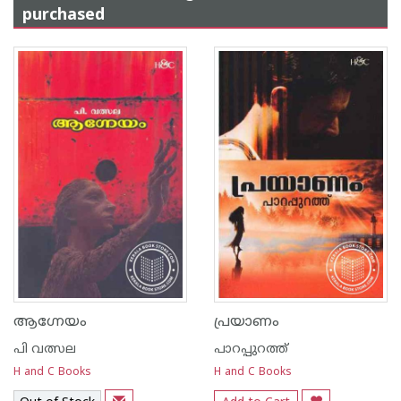
purchased
ആഗ്നേയം
പ്രയാണം
പി വത്സല
പാറപ്പുറത്ത്‌
H and C Books
H and C Books