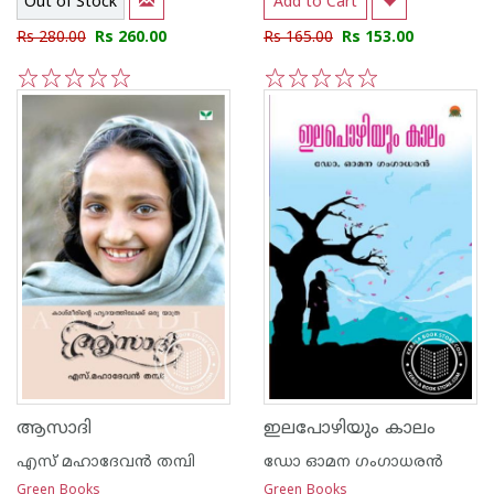
Out of Stock
Add to Cart
Rs 280.00
Rs 260.00
Rs 165.00
Rs 153.00
1
2
3
4
5
1
2
3
4
5
ആസാദി
ഇലപോഴിയും കാലം
എസ് മഹാദേവന്‍ തമ്പി
ഡോ ഓമന ഗംഗാധരന്‍
Green Books
Green Books