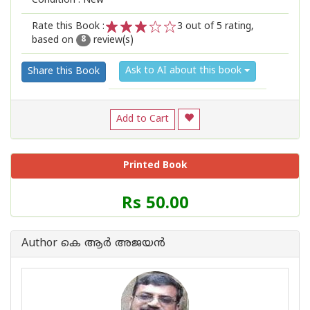
Condition : New
Rate this Book :
3
out of 5 rating,
based on
review(s)
1
2
3
4
5
8
Ask to AI about this book
Share this Book
Add to Cart
Printed Book
Price
Rs 50.00
of
this
Book
Author കെ ആര്‍ അജയന്‍
is