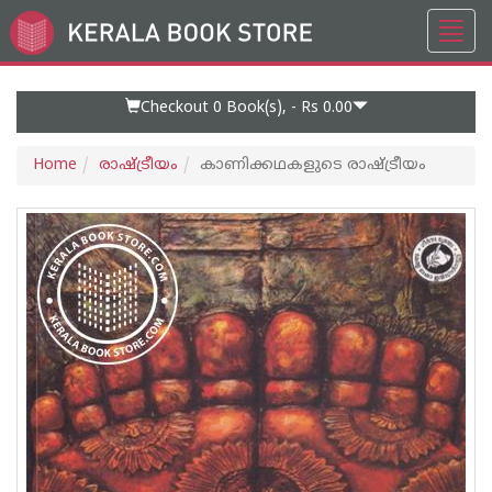
Toggl
Go
navig
to
Home
Page
Checkout 0
Book(s), -
Rs 0.00
Home
രാഷ്ട്രീയം
കാണിക്കഥകളുടെ രാഷ്ട്രീയം