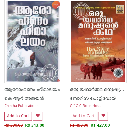
1
2
3
4
5
1
2
3
4
5
ഒരു യഥാർത്ഥ മനുഷ്യന്റെ കഥ
ആരോഹണം ഹിമാലയം
കെ ആര്‍ അജയന്‍
ബോറിസ് പോളിവോയ്
Chintha Publications
C I C C Book House
Add to Cart
Add to Cart
Rs 330.00
Rs 313.00
Rs 450.00
Rs 427.00