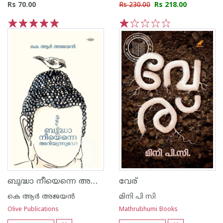
Rs 70.00
Rs 230.00
Rs 218.00
1
2
3
4
5
1
2
3
4
5
ബുദ്ധാ നീയെന്നെ അറിയുന്നുവോ
വേര്
കെ ആര്‍ അജയന്‍
മിനി പി സി
Olive Publications
Mathrubhumi Books