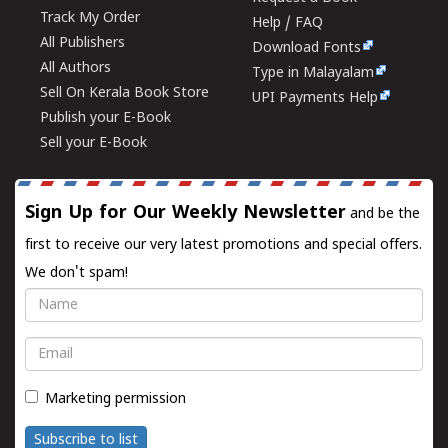
Track My Order
Help / FAQ
All Publishers
Download Fonts
All Authors
Type in Malayalam
Sell On Kerala Book Store
UPI Payments Help
Publish your E-Book
Sell your E-Book
Sign Up for Our Weekly Newsletter
and be the
first to receive our very latest promotions and special offers.
We don't spam!
Name
Email
Marketing permission
Subscribe to list