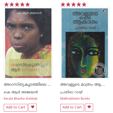
1
2
3
4
5
1
2
3
4
5
അഗസ്ത്യകൂടത്തിലെ ആദിവാസികള്‍
അവളുടെ മാത്രം ആകാശം
കെ ആര്‍ അജയന്‍
പ്രതിഭാ റായ്
Kerala Bhasha Institute
Mathrubhumi Books
Add to Cart
Add to Cart