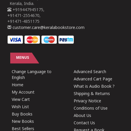
Kerala, India.
+919447945175,
+91471-2554670,
+91471-4851175
customer.care@keralabookstore.com
MENUS
Change Language to
Advanced Search
English
Advanced Cart Page
Home
What is Audio Book ?
My Account
Shipping & Returns
View Cart
Privacy Notice
Wish List
Conditions of Use
Buy Books
About Us
New Books
Contact Us
Best Sellers
Request a Book