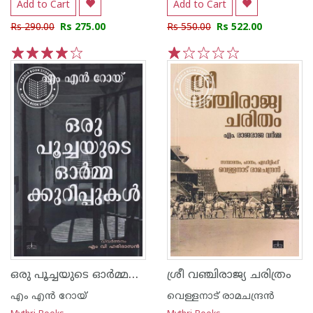
Add to Cart
Add to Cart
Rs 290.00
Rs 275.00
Rs 550.00
Rs 522.00
1
2
3
4
5
1
2
3
4
5
ഒരു പൂച്ചയുടെ ഓര്‍മ്മക്കുറിപ്പുകള്‍
ശ്രീ വഞ്ചിരാജ്യ ചരിത്രം
എം എന്‍ റോയ്
വെള്ളനാട് രാമചന്ദ്രന്‍