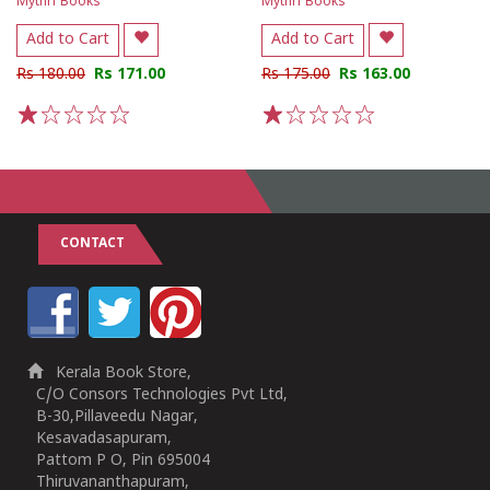
Mythri Books
Mythri Books
Add to Cart
Add to Cart
Rs 180.00
Rs 171.00
Rs 175.00
Rs 163.00
1
2
3
4
5
1
2
3
4
5
CONTACT
Kerala Book Store,
C/O Consors Technologies Pvt Ltd,
B-30,Pillaveedu Nagar,
Kesavadasapuram,
Pattom P O, Pin 695004
Thiruvananthapuram,