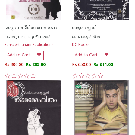
ഒരു സങ്കീര്‍ത്തനം പോലെ
ആരാച്ചാര്‍
പെരുമ്പടവം ശ്രീധര‌ന്‍
കെ ആര്‍ മീര
Sankeerthanam Publications
DC Books
Add to Cart
Add to Cart
Rs 300.00
Rs 285.00
Rs 650.00
Rs 611.00
1
2
3
4
5
1
2
3
4
5