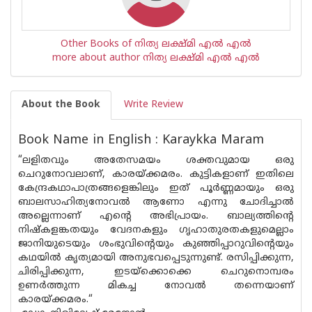
Other Books of നിത്യ ലക്ഷ്മി എല്‍ എല്‍
more about author നിത്യ ലക്ഷ്മി എല്‍ എല്‍
About the Book
Write Review
Book Name in English : Karaykka Maram
“ലളിതവും അതേസമയം ശക്തവുമായ ഒരു
ചെറുനോവലാണ്, കാരയ്ക്കമരം. കുട്ടികളാണ് ഇതിലെ
കേന്ദ്രകഥാപാത്രങ്ങളെങ്കിലും ഇത് പൂർണ്ണമായും ഒരു
ബാലസാഹിത്യനോവൽ ആണോ എന്നു ചോദിച്ചാൽ
അല്ലെന്നാണ് എന്റെ അഭിപ്രായം. ബാല്യത്തിന്റെ
നിഷ്‌കളങ്കതയും വേദനകളും ഗൃഹാതുരതകളുമെല്ലാം
ജാനിയുടെയും ശംഭുവിൻ്റെയും കുഞ്ഞിപ്പാറുവിന്റെയും
കഥയിൽ കൃത്യമായി അനുഭവപ്പെടുന്നുണ്ട്. രസിപ്പിക്കുന്ന,
ചിരിപ്പിക്കുന്ന, ഇടയ്ക്കൊക്കെ ചെറുനൊമ്പരം
ഉണർത്തുന്ന മികച്ച നോവൽ തന്നെയാണ്
കാരയ്ക്കമരം.“