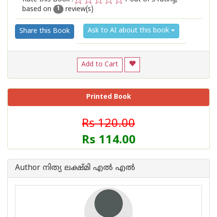
based on
review(s)
1
2
3
4
5
1
Ask to AI about this book
Share this Book
Add to Cart
Printed Book
Rs 120.00
Rs 114.00
Author നിത്യ ലക്ഷ്മി എല്‍ എല്‍