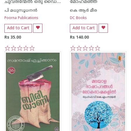
ചുവരിന്മേല്‍ ഒരു ഡൈനോസര്‍
മോഹമഞ്ഞ
പി മധുസൂധനന്‍
കെ ആര്‍ മീര
Poorna Publications
DC Books
Add to Cart
Add to Cart
Rs 35.00
Rs 140.00
1
2
3
4
5
1
2
3
4
5