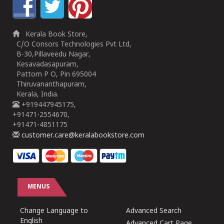
Kerala Book Store,
C/O Consors Technologies Pvt Ltd,
B-30,Pillaveedu Nagar,
Kesavadasapuram,
Pattom P O, Pin 695004
Thiruvananthapuram,
Kerala, India.
+919447945175,
+91471-2554670,
+91471-4851175
customer.care@keralabookstore.com
MENUS
Change Language to
Advanced Search
English
Advanced Cart Page