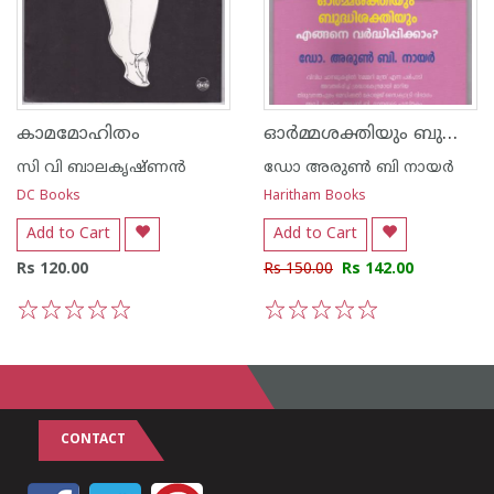
ഓര്‍മ്മശക്തിയും ബുദ്ധിശക്തിയും എങ്ങെനെ വര്‍ദ്ധിപ്പിക്കാം
കാമമോഹിതം
സി വി ബാലകൃഷ്‌ണന്‍
ഡോ അരുണ്‍ ബി നായര്‍
DC Books
Haritham Books
Add to Cart
Add to Cart
Rs 120.00
Rs 150.00
Rs 142.00
1
2
3
4
5
1
2
3
4
5
CONTACT