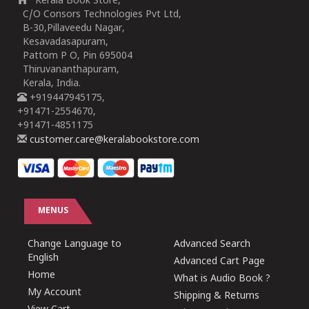
Kerala Book Store,
C/O Consors Technologies Pvt Ltd,
B-30,Pillaveedu Nagar,
Kesavadasapuram,
Pattom P O, Pin 695004
Thiruvananthapuram,
Kerala, India.
+919447945175,
+91471-2554670,
+91471-4851175
customer.care@keralabookstore.com
MENUS
Change Language to
Advanced Search
English
Advanced Cart Page
Home
What is Audio Book ?
My Account
Shipping & Returns