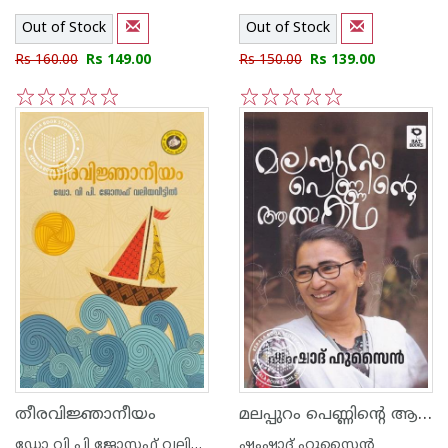
Out of Stock
Out of Stock
Rs 160.00
Rs 149.00
Rs 150.00
Rs 139.00
1
2
3
4
5
1
2
3
4
5
മലപ്പുറം പെണ്ണിന്റെ ആത്മകഥ
തീരവിജ്ഞാനീയം
ഡോ വി പി ജോസഫ് വലിയവീട്ടിൽ
ഷംഷാദ് ഹുസൈൻ