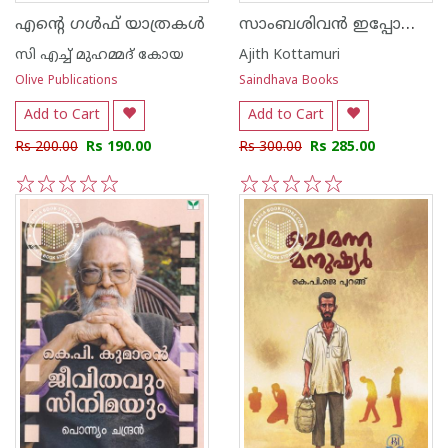
സാംബശിവൻ ഇപ്പോഴും എന്നോട് കഥ പറയാറുണ്ട്
എന്റെ ഗൾഫ് യാത്രകൾ
സി എച്ച് മുഹമ്മദ് കോയ
Ajith Kottamuri
Olive Publications
Saindhava Books
Add to Cart
Add to Cart
Rs 200.00
Rs 190.00
Rs 300.00
Rs 285.00
1
2
3
4
5
1
2
3
4
5