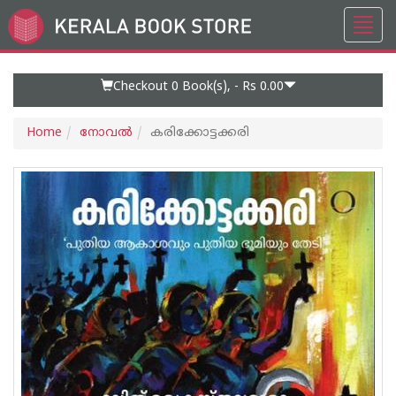
Toggl
Go
navig
to
Home
Page
Checkout 0
Book(s), -
Rs 0.00
Home
നോവല്‍
കരിക്കോട്ടക്കരി