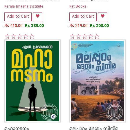
Kerala Bhasha Institute
Rat Books
Add to Cart
Add to Cart
Rs 410.00
Rs 389.00
Rs 219.00
Rs 208.00
1
2
3
4
5
1
2
3
4
5
മഹാനടനം
മലപ്പുറം ദേശം സിനിമ