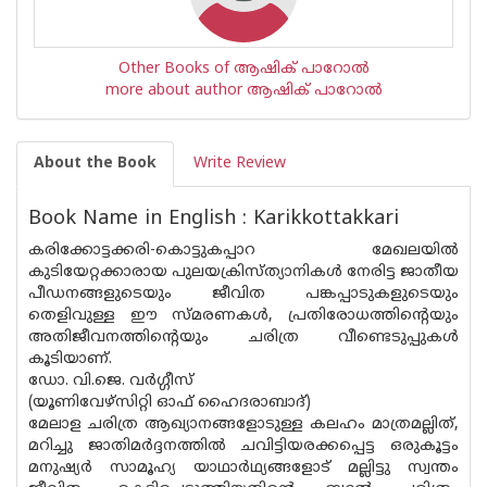
Other Books of ആഷിക് പാറോൽ
more about author ആഷിക് പാറോൽ
About the Book
Write Review
Book Name in English : Karikkottakkari
കരിക്കോട്ടക്കരി-കൊട്ടുകപ്പാറ മേഖലയിൽ
കുടിയേറ്റക്കാരായ പുലയക്രിസ്ത്യാനികൾ നേരിട്ട ജാതീയ
പീഡനങ്ങളുടെയും ജീവിത പങ്കപ്പാടുകളുടെയും
തെളിവുള്ള ഈ സ്‌മരണകൾ, പ്രതിരോധത്തിന്റെയും
അതിജീവനത്തിന്റെയും ചരിത്ര വീണ്ടെടുപ്പുകൾ
കൂടിയാണ്.
ഡോ. വി.ജെ. വർഗ്ഗീസ്
(യൂണിവേഴ്‌സിറ്റി ഓഫ് ഹൈദരാബാദ്)
മേലാള ചരിത്ര ആഖ്യാനങ്ങളോടുള്ള കലഹം മാത്രമല്ലിത്,
മറിച്ചു ജാതിമർദ്ദനത്തിൽ ചവിട്ടിയരക്കപ്പെട്ട ഒരുകൂട്ടം
മനുഷ്യർ സാമൂഹ്യ യാഥാർഥ്യങ്ങളോട് മല്ലിട്ടു സ്വന്തം