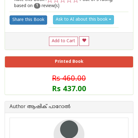
based on
review(s)
1
2
3
4
5
1
Ask to AI about this book
Share this Book
Add to Cart
Printed Book
Rs 460.00
Rs 437.00
Author ആഷിക് പാറോൽ