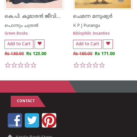
കെ.പി. കുമാരൻ ജീവിതവും സിനിമയും
ചെമന്ന മനുഷ്യർ
പൊന്ന്യം ചന്ദ്രന്‍
K P J Purangu
Green Books
Biblophilic Insanities
Add to Cart
Add to Cart
Rs 130.00
Rs 123.00
Rs 180.00
Rs 171.00
1
2
3
4
5
1
2
3
4
5
CONTACT