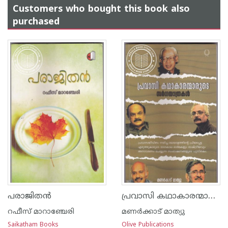
Customers who bought this book also
purchased
പ്രവാസി കഥാകാരന്മാരുടെ സര്‍ഗയാത്രകള്‍
പരാജിതന്‍
റഫീസ് മാറാഞ്ചേരി
മണര്‍ക്കാട് മാത്യു
Saikatham Books
Olive Publications