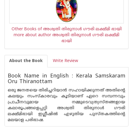
Other Books of അശ്വതി തിരുനാള്‍ ഗൗരി ലക്ഷ്മി ഭായി
more about author അശ്വതി തിരുനാള്‍ ഗൗരി ലക്ഷ്മി
ഭായി
About the Book
Write Review
Book Name in English : Kerala Samskaram
Oru Thiranottam
ഒരു ജനതയെ തിരിച്ചറിയാന്‍ സഹായിക്കുന്നത് അതിന്റെ
കലയും സംസ്കാരവും കൂടിയാണ് ഏറെ സമ്പന്നവും
പ്രാചീനവുമായ നമ്മുടെവ്യത്യസ്തങ്ങളായ
കലാരൂപങ്ങളെപ്പറ്റി അശ്വതി തിരുനാള്‍ ഗൗരി
ലക്ഷ്മിഭായി ഇഗ്ലീഷില്‍ എഴുതിയ പുസ്തകത്തിന്റെ
മലയാള പരിഭാഷ.