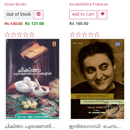
Green Books
Kurukshethra Prakasan
Out of Stock
Add to Cart
Rs 130.00
Rs 121.00
Rs 160.00
1
2
3
4
5
1
2
3
4
5
ചികിത്സ പുരാണേതിഹാസങ്ങളില്‍
ഇന്ദിരാഗാന്ധി- ചെമ്പനിനീര്‍പ്പൂ വീണ്ടും