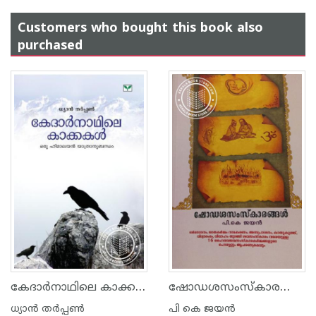
Customers who bought this book also
purchased
കേദാര്‍നാഥിലെ കാക്കകള്‍
ഷോഡശസംസ്‌കാരങ്ങൾ
ധ്യാ‌ന്‍ തര്‍പ്പണ്‍
പി കെ ജയ‌ന്‍