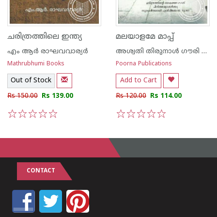
ചരിത്രത്തിലെ ഇന്ത്യ
മലയാളമേ മാപ്പ്
എം ആര്‍ രാഘവവാര്യര്‍
അശ്വതി തിരുനാള്‍ ഗൗരി ലക്ഷ്മി ഭായി
Mathrubhumi Books
Poorna Publications
Out of Stock
Add to Cart
Rs 150.00
Rs 139.00
Rs 120.00
Rs 114.00
1
2
3
4
5
1
2
3
4
5
CONTACT