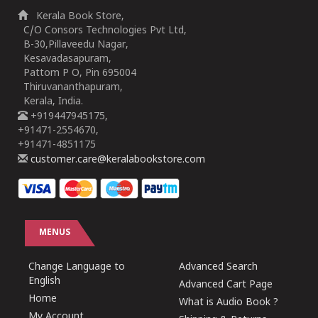
Kerala Book Store,
C/O Consors Technologies Pvt Ltd,
B-30,Pillaveedu Nagar,
Kesavadasapuram,
Pattom P O, Pin 695004
Thiruvananthapuram,
Kerala, India.
+919447945175,
+91471-2554670,
+91471-4851175
customer.care@keralabookstore.com
MENUS
Change Language to
Advanced Search
English
Advanced Cart Page
Home
What is Audio Book ?
My Account