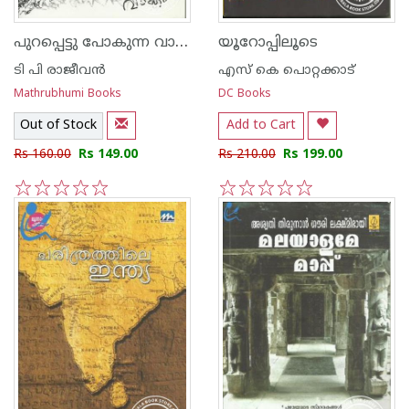
പുറപ്പെട്ടു പോകുന്ന വാക്ക്
യൂറോപ്പിലൂടെ
ടി പി രാജീവന്‍
എസ്‌ കെ പൊറ്റക്കാട്‌
Mathrubhumi Books
DC Books
Out of Stock
Add to Cart
Rs 160.00
Rs 149.00
Rs 210.00
Rs 199.00
1
2
3
4
5
1
2
3
4
5