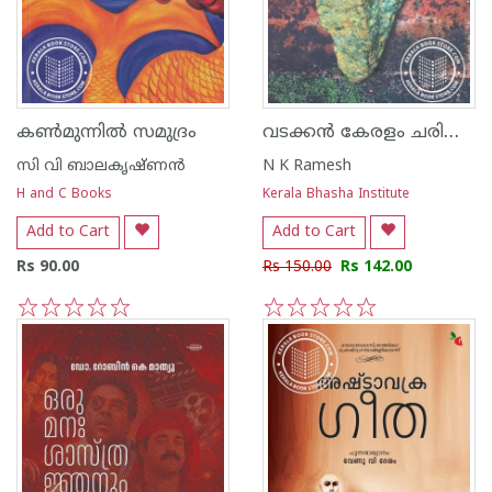
വടക്കൻ കേരളം ചരിത്രാതീതകാലം
കൺമുന്നിൽ സമുദ്രം
സി വി ബാലകൃഷ്‌ണന്‍
N K Ramesh
H and C Books
Kerala Bhasha Institute
Add to Cart
Add to Cart
Rs 90.00
Rs 150.00
Rs 142.00
1
2
3
4
5
1
2
3
4
5