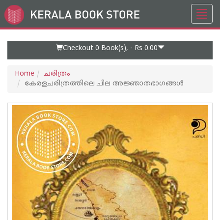
Toggl
Go
navig
to
Home
Page
Checkout 0
Book(s), -
Rs 0.00
Home
ചരിത്രം
കേരളചരിത്രത്തിലെ ചില അജ്ഞാതഭാഗങ്ങൾ