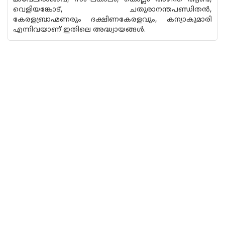
വെളിയങ്കോട്, ചതുരാനന്തപണ്ഡിതൻ,
കേരളബ്രാഹ്മണരും ദക്ഷിണകേരളവും, കന്യാകുമാരി
എന്നിവയാണ് ഇതിലെ അദ്ധ്യായങ്ങൾ.