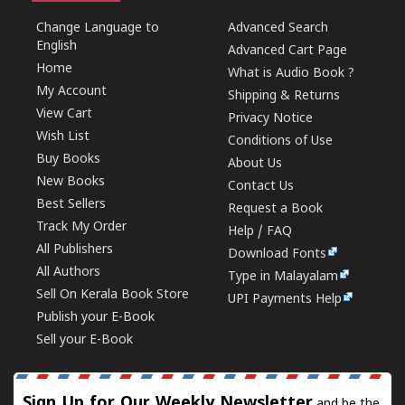
Change Language to
Advanced Search
English
Advanced Cart Page
Home
What is Audio Book ?
My Account
Shipping & Returns
View Cart
Privacy Notice
Wish List
Conditions of Use
Buy Books
About Us
New Books
Contact Us
Best Sellers
Request a Book
Track My Order
Help / FAQ
All Publishers
Download Fonts
All Authors
Type in Malayalam
Sell On Kerala Book Store
UPI Payments Help
Publish your E-Book
Sell your E-Book
Sign Up for Our Weekly Newsletter
and be the