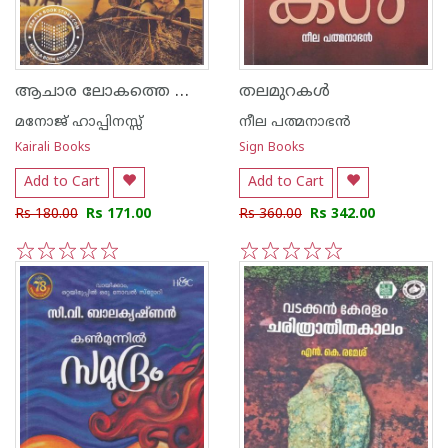
ആചാര ലോകത്തെ അറിയാന്‍
തലമുറകൾ
മനോജ് ഹാപ്പിനസ്സ്
നീല പത്മനാഭന്‍
Kairali Books
Sign Books
Add to Cart
Add to Cart
Rs 180.00
Rs 171.00
Rs 360.00
Rs 342.00
1
2
3
4
5
1
2
3
4
5