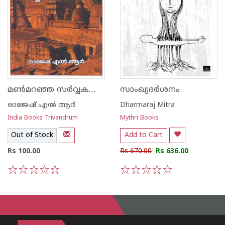
മൺമറഞ്ഞ സർവ്വകലാശാലകൾ
സാംഖ്യദർശനം
രാജേഷ് എല്‍ ആര്‍
Dharmaraj Mitra
India Books Trivandrum
Mythri Books
Out of Stock
Add to Cart
Rs 100.00
Rs 670.00
Rs 636.00
1
2
3
4
5
1
2
3
4
5