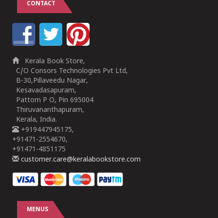
CONTACT
Kerala Book Store,
C/O Consors Technologies Pvt Ltd,
B-30,Pillaveedu Nagar,
Kesavadasapuram,
Pattom P O, Pin 695004
Thiruvananthapuram,
Kerala, India.
+919447945175,
+91471-2554670,
+91471-4851175
customer.care@keralabookstore.com
MENUS