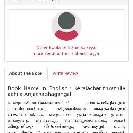
Other Books of S Shanku ayyar
more about author S Shanku ayyar
About the Book
Write Review
Book Name in English : Keralacharithrathile
achila Anjathabhagangal
കേരളചരിത്രനിർമ്മാണത്തിൽ ശ്രദ്ധപതിപ്പിക്കുന്ന
പണ്ഡിതന്മാർക്കും, ചരിത്രമറിയാൻ ആഗ്രഹിക്കുന്ന
വായനക്കാർക്കും ഒരുപോലെ ഉപകരിക്കുന്ന ഗ്രന്ഥം.
കേരളവും വേണാടും, വേണാട്ടുരാജവംശം, രാമർ
തിരുവടിയും പിന്ഗാമികളും, കാന്തളൂർ ശാല,
മാവേലിരാജാവ്, സംഘകാലം, കൊല്ലം അഴിന്ത ആണ്ട്,