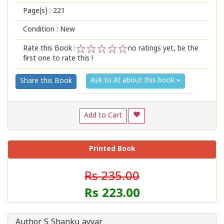
Page(s) :
221
Condition : New
Rate this Book :
no ratings yet, be the
first one to rate this !
1
2
3
4
5
Ask to AI about this book
Share this Book
Add to Cart
Printed Book
Rs 235.00
Rs 223.00
Author S Shanku ayyar