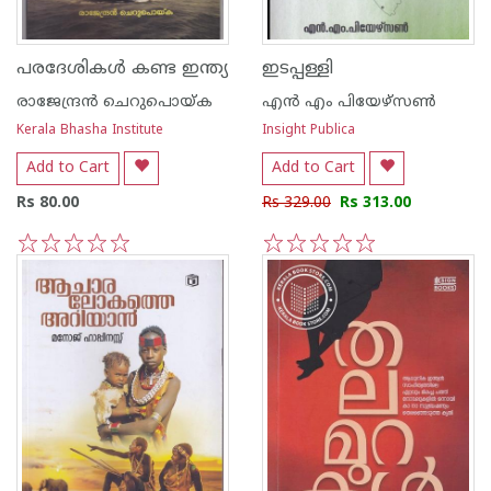
പരദേശികള്‍ കണ്ട ഇന്ത്യ
ഇടപ്പള്ളി
രാജേന്ദ്രന്‍ ചെറുപൊയ്ക
എന്‍ എം പിയേഴ്സണ്‍
Kerala Bhasha Institute
Insight Publica
Add to Cart
Add to Cart
Rs 80.00
Rs 329.00
Rs 313.00
1
2
3
4
5
1
2
3
4
5