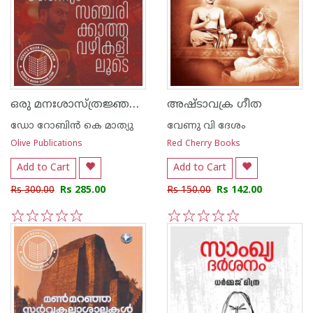
ഒരു മനഃശാസ്ത്രജ്ഞനും സഞ്ചരിക്കാത്ത വഴികളിലൂടെ
അഷ്‌ടാവക്ര ഗീത
ഡോ റോബിന്‍ കെ മാത്യു
വേണു വി ദേശം
Olive Publications
Red Cherry Books
Add to Cart
Add to Cart
Rs 300.00
Rs 285.00
Rs 150.00
Rs 142.00
1
2
3
4
5
1
2
3
4
5