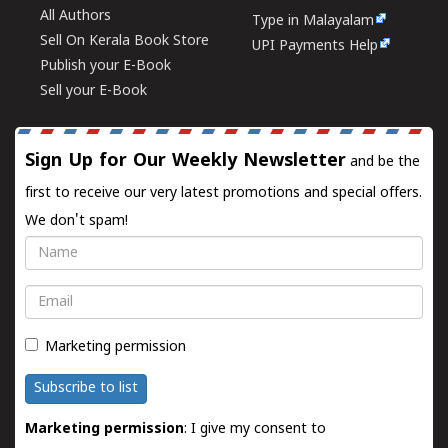
All Authors
Type in Malayalam
Sell On Kerala Book Store
UPI Payments Help
Publish your E-Book
Sell your E-Book
Sign Up for Our Weekly Newsletter
and be the
first to receive our very latest promotions and special offers.
We don't spam!
Name
Email
Marketing permission
Subscribe to list
Marketing permission
: I give my consent to