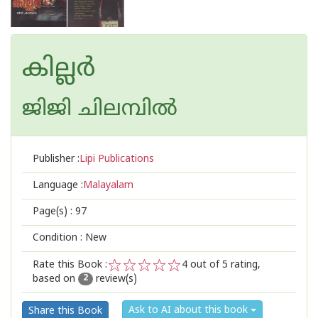
കില്ലര്‍
ജിജി ചിലമ്പില്‍
Publisher :
Lipi Publications
Language :
Malayalam
Page(s) :
97
Condition : New
Rate this Book :
4
out of 5 rating,
based on
review(s)
1
2
3
4
5
2
Ask to AI about this book
Share this Book