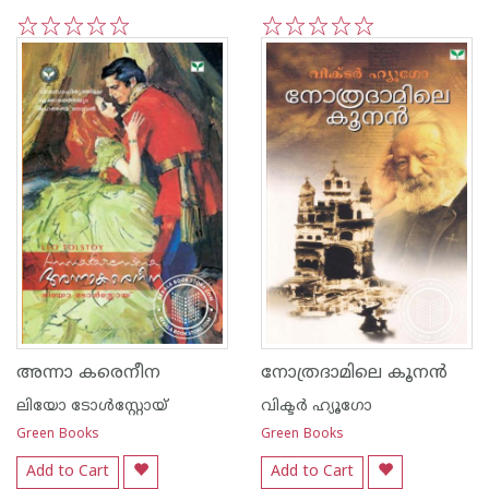
1
2
3
4
5
1
2
3
4
5
അന്നാ കരെനീന
നോത്രദാമിലെ കൂന‌ന്‍
ലിയോ ടോള്‍സ്റ്റോയ്
വിക്ടര്‍ ഹ്യൂഗോ
Green Books
Green Books
Add to Cart
Add to Cart