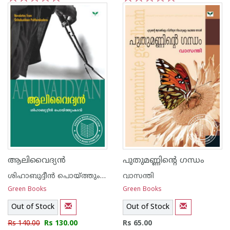
1
2
3
4
5
1
2
3
4
5
ആലിവൈദ്യ‌ന്‍
പുതുമണ്ണിന്റെ ഗന്ധം
ശിഹാബുദ്ദീന്‍ പൊയ്ത്തുംകടവ്
വാസന്തി
Green Books
Green Books
Out of Stock
Out of Stock
Rs 140.00
Rs 130.00
Rs 65.00