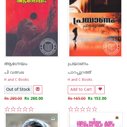
ആഗ്നേയം
പ്രയാണം
പി വത്സല
പാറപ്പുറത്ത്‌
H and C Books
H and C Books
Out of Stock
Add to Cart
Rs 280.00
Rs 260.00
Rs 165.00
Rs 153.00
1
2
3
4
5
1
2
3
4
5