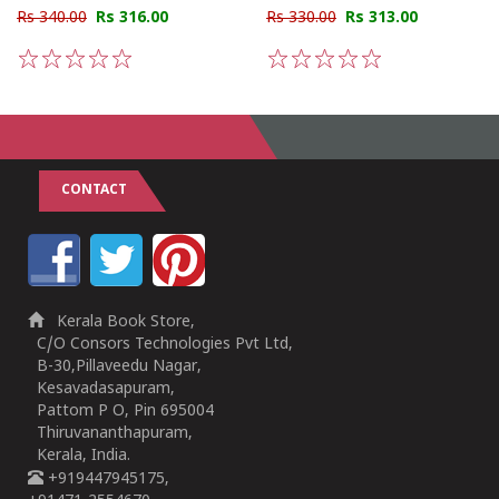
Rs 340.00
Rs 316.00
Rs 330.00
Rs 313.00
1
2
3
4
5
1
2
3
4
5
CONTACT
Kerala Book Store,
C/O Consors Technologies Pvt Ltd,
B-30,Pillaveedu Nagar,
Kesavadasapuram,
Pattom P O, Pin 695004
Thiruvananthapuram,
Kerala, India.
+919447945175,