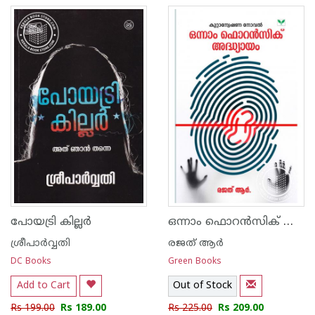
ഒന്നാം ഫൊറൻസിക് ആദ്ധ്യായം
പോയട്രി കില്ലര്‍
ശ്രീപാര്‍വ്വതി
രജത് ആര്‍
DC Books
Green Books
Add to Cart
Out of Stock
Rs 199.00
Rs 189.00
Rs 225.00
Rs 209.00