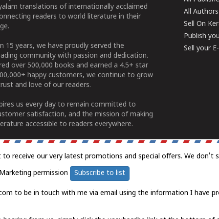
alam translations of internationally acclaimed
All Authors
connecting readers to world literature in their
Sell On Ke
ge.
Publish yo
n 15 years, we have proudly served the
Sell your 
ading community with passion and dedication.
ered over 500,000 books and earned a 4.5+ star
100,000+ happy customers, we continue to grow
rust and love of our readers.
spires us every day to remain committed to
ustomer satisfaction, and the mission of making
erature accessible to readers everywhere.
t to receive our very latest promotions and special offers. We don't 
Marketing permission
Subscribe to list
com to be in touch with me via email using the information I have pr