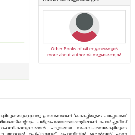
Other Books of ജി സുബ്രമണ്യന്‍
more about author ജി സുബ്രമണ്യന്‍
ികളിലൂടെയുള്ളൊരു പ്രയാണമാണ് ’കൊച്ചിയുടെ പച്ചേക്കോ’
കോടിന്റെയും ചരിത്രപശ്ചാത്തലങ്ങളിലാണ് പോർച്ചുഗീസ്
 സാഹസികാനുഭവങ്ങൾ ചടുലമായ സംഭവപരമ്പരകളിലൂടെ
്ന ഈ നോവൽ രചിച്ചിട്ടുള്ളത് ’പൊന്നിയിൻ ശെൽവൻ’ എന്ന