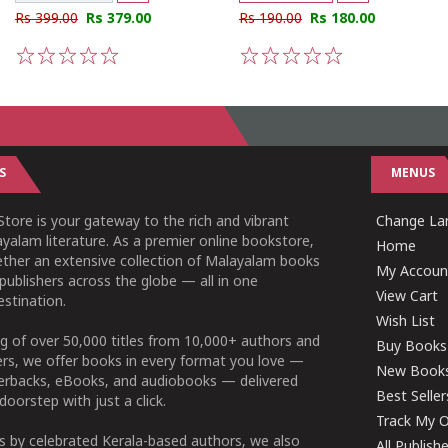
Rs 399.00
Rs 379.00
Rs 190.00
Rs 180.00
1
2
3
4
5
1
2
3
4
5
S
MENUS
tore is your gateway to the rich and vibrant
Change Lan
yalam literature. As a premier online bookstore,
Home
ether an extensive collection of Malayalam books
My Accoun
publishers across the globe — all in one
View Cart
stination.
Wish List
g of over 50,000 titles from 10,000+ authors and
Buy Books
ers, we offer books in every format you love —
New Book
perbacks, eBooks, and audiobooks — delivered
Best Seller
doorstep with just a click.
Track My O
 by celebrated Kerala-based authors, we also
All Publish