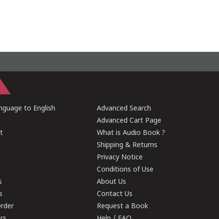
guage to English
Advanced Search
Advanced Cart Page
t
What is Audio Book ?
Shipping & Returns
Privacy Notice
Conditions of Use
s
About Us
s
Contact Us
rder
Request a Book
ers
Help / FAQ