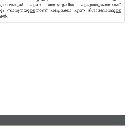
ുബ്രഹ്മണ്യൻ എന്ന അനുഗൃഹീത എഴുത്തുകാരനാണ്.
ാനും സാധ്യതയുള്ളതാണ് പച്ചേക്കോ എന്ന ദിശാബോധമുള്ള
ോവൽ.