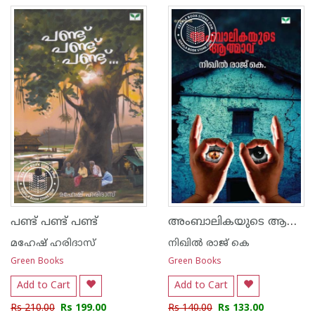
അംബാലികയുടെ ആത്മാവ്
പണ്ട് പണ്ട് പണ്ട്‌
മഹേഷ് ഹരിദാസ്
നിഖില്‍ രാജ് കെ
Green Books
Green Books
Add to Cart
Add to Cart
Rs 210.00
Rs 199.00
Rs 140.00
Rs 133.00