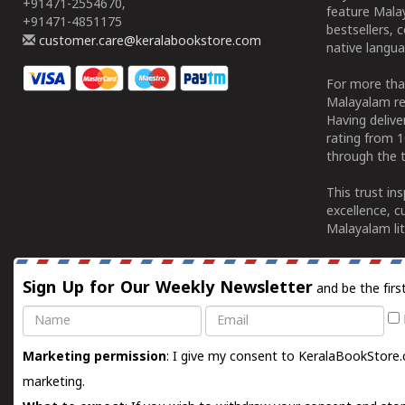
+91471-2554670,
feature Malay
+91471-4851175
bestsellers, 
customer.care@keralabookstore.com
native langua
For more tha
Malayalam re
Having deliv
rating from 
through the t
This trust in
excellence, c
Malayalam lit
Sign Up for Our Weekly Newsletter
and be the firs
Name
Email
Marketing permission
: I give my consent to KeralaBookStore.
marketing.