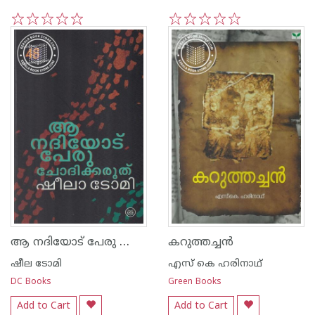
1
2
3
4
5
1
2
3
4
5
ആ നദിയോട് പേരു ചോദിക്കരുത്
കറുത്തച്ചന്‍
ഷീല ടോമി
എസ് കെ ഹരിനാഥ്
DC Books
Green Books
Add to Cart
Add to Cart