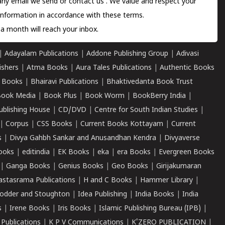
 any email we send or
contact us
. We value and respect your
information in accordance with these terms.
a month will reach your inbox.
|
Adayalam Publications
|
Addone Publishing Group
|
Adivasi
ishers
|
Atma Books
|
Aura Tales Publications
|
Authentic Books
 Books
|
Bhairavi Publications
|
Bhaktivedanta Book Trust
ook Media
|
Book Plus
|
Book Worm
|
BookBerry India
|
ublishing House
|
CD/DVD
|
Centre for South Indian Studies
|
|
Corpus
|
CSS Books
|
Current Books Kottayam
|
Current
s
|
Divya Gahbh Sankar and Anusandhan Kendra
|
Divyaverse
ooks
|
editindia
|
EK Books
|
eka
|
era Books
|
Evergreen Books
|
Ganga Books
|
Genius Books
|
Geo Books
|
Girijakumaran
astasrama Publications
|
H and C Books
|
Hammer Library
|
odder and Stoughton
|
Idea Publishing
|
India Books
|
India
s
|
Irene Books
|
Iris Books
|
Islamic Publishing Bureau (IPB)
|
 Publications
|
K P V Communications
|
K'ZERO PUBLICATION
|