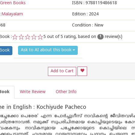
Green Books
ISBN :
9788119486618
:
Malayalam
Edition :
2024
368
Condition : New
Book :
5
out of 5 rating, based on
review(s)
1
1
2
3
4
5
Ask to AI about this book
 Book
Add to Cart
Book
Write Review
Other Info
 in English : Kochiyude Pacheco
 പച്ചേക്കോ പെരേര’ എന്ന പോർച്ചുഗീസ് നാവികന്റെ ജീവിതവഴ
ിത്രനോവൽ. നമുക്ക് സുപരിചിതമായ കൊച്ചിയുടെയും കോഴിക്
്യവേഷകനും നാവികനുമായ പച്ചേക്കോയുടെ കൊച്ചിയിലെ
ക്കപ്പെടുന്നത്. ഹൃദ്യമായ വായനാനുഭവം പ്രദാനം ചെയ്യുന