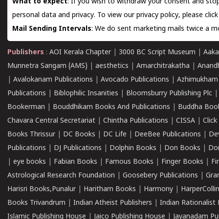
What to expect
: If you wish to withdraw your consent and stop
personal data and privacy. To view our privacy policy, please
clic
Mail Sending Intervals
: We do sent marketing mails twice a mo
Publishers
:
AOI Kerala Chapter
|
3000 BC Script Museum
|
Aaka
Munnetra Sangam (AMS)
|
aesthetics
|
Amarchitrakatha
|
Anand
|
Avalokanam Publications
|
Avocado Publications
|
Azhimukham
Publications
|
Biblophilic Insanities
|
Bloomsburry Publishing Plc
Bookerman
|
Bouddhikam Books And Publications
|
Buddha Boo
Chavara Central Secretariat
|
Chintha Publications
|
CISSA
|
Clic
Books Thrissur
|
DC Books
|
DC Life
|
DeeBee Publications
|
De
Publications
|
DJ Publications
|
Dolphin Books
|
Don Books
|
Don
|
eye books
|
Fabian Books
|
Famous Books
|
Finger Books
|
Fi
Astrological Research Foundation
|
Goosebery Publications
|
Gra
Harisri Books,Punalur
|
Haritham Books
|
Harmony
|
HarperCollin
Books Trivandrum
|
Indian Atheist Publishers
|
Indian Rationalist 
Islamic Publishing House
|
Jaico Publishing House
|
Jayanadam Pub