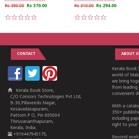
Rs 390.00
Rs 370.00
Rs 310.00
Rs 294.00
1
2
3
4
5
1
2
3
4
5
CONTACT
ABOUT U
Kerala Book S
world of Mala
we bring tog
from leading 
Kerala Book Store,
convenient de
C/O Consors Technologies Pvt Ltd,
B-30,Pillaveedu Nagar,
With a catalo
Kesavadasapuram,
350+ publish
Pattom P O, Pin 695004
including pa
Thiruvananthapuram,
right to your 
Kerala, India.
+919447945175,
Beyond works