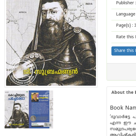
Publisher :
Language 
Page(s) :
Rate this 
Share this
About the 
Book Name
’ദുവാർട്ടേ
എന്ന ഈ ചര
സമുദ്രപര
ആവിഷ്‌കരി