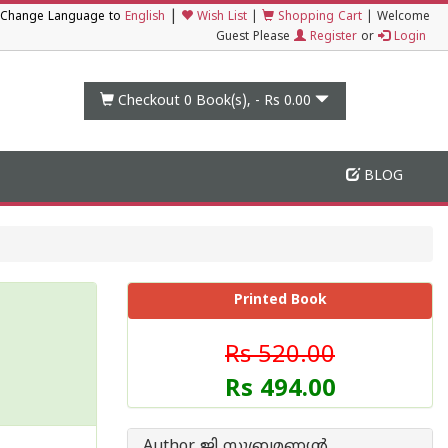
|
Change Language to
English
Wish List
|
Shopping Cart
|
Welcome
Guest Please
Register
or
Login
Checkout 0
Book(s), -
Rs 0.00
BLOG
Printed Book
Rs 520.00
Rs 494.00
Author ജി സുബ്രമണ്യന്‍