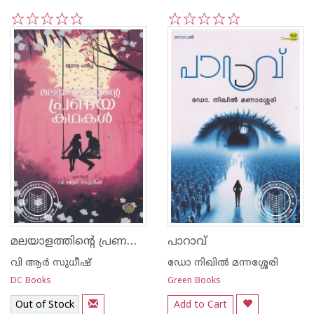
1
2
3
4
5
1
2
3
4
5
മലയാളത്തിന്റെ പ്രണയകഥകള്‍
പാറാവ്‌
വി ആര്‍ സുധീഷ്
ഡോ നിഖില്‍ മന്നശ്ശേരി
DC Books
Green Books
Out of Stock
Add to Cart