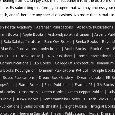
 hearing from us, simply click the unsubscribe link at the bottom of
k here.
By submitting this form, you agree that we may process your 
nth, and if there are any special occasions. No more than 4 mails in 
sh Postal Academy
|
Aarshasri Publications
|
Absolute Publications
ham Books
|
Apple Books
|
Arshavidyaprathishtanam
|
Ascend Publ
|
Bala Sahitya Institute
|
Barn Owl Books
|
Beeka Books
|
Beyond
|
Blue Pea Publications
|
boby books
|
Bodhi Books
|
Book Carry
|
B
ks
|
C I C C Book House
|
C N N Publishers
|
Carmel International P
k Communications
|
CLS Books
|
College Of Architecture Trivandrum
vi Books Kodungallor
|
Dhanam Publications Pvt Ltd
|
Dimple Book
 Bosco Publications
|
Dream BookBindery
|
Dreams books
|
EB B
ngerPrint
|
Flame Books
|
Folio Publishers
|
Frames 25
|
G V Books
nd Books
|
Grassroots
|
Green Books
|
Green Pepper Publica
|
Grih
s India
|
HEIWA Books
|
Hemamambika Books
|
Hi Tech Books
|
H
Publications
|
Indus Scrolls Bhasha
|
Insight Publica
|
Integral Book
lications
|
Jeevana Samskriti
|
Jeyem Publications
|
Jyothir Dharma