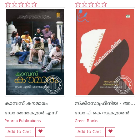
1
2
3
4
5
1
2
3
4
5
സ്‌കിസോഫ്രീനിയ - അനുഭവവും വിശകലനവും -
കാമ്പസ്‌ കൗമാരം
ഡോ ശാന്തകുമാര്‍ എസ്
ഡോ പി കെ സുകുമാര‌ന്‍
Poorna Publications
Green Books
Add to Cart
Add to Cart