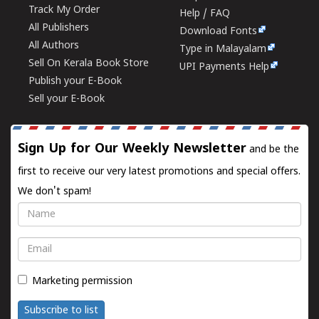
Track My Order
Help / FAQ
All Publishers
Download Fonts
All Authors
Type in Malayalam
Sell On Kerala Book Store
UPI Payments Help
Publish your E-Book
Sell your E-Book
Sign Up for Our Weekly Newsletter
and be the
first to receive our very latest promotions and special offers.
We don't spam!
Name
Email
Marketing permission
Subscribe to list