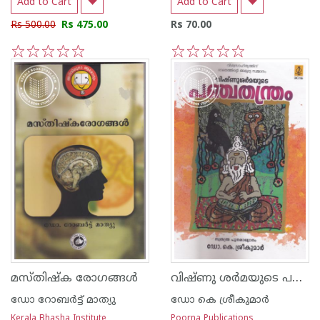
Add to Cart
Add to Cart
Rs 500.00
Rs 475.00
Rs 70.00
1
2
3
4
5
1
2
3
4
5
വിഷ്ണു ശര്‍മയുടെ പഞ്ചതന്ത്രം
മസ്തിഷ്ക രോഗങ്ങള്‍
ഡോ റോബര്‍ട്ട് മാത്യു
ഡോ കെ ശ്രീകുമാര്‍
Kerala Bhasha Institute
Poorna Publications