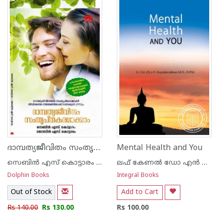
1
2
3
4
5
1
2
3
4
5
ദാമ്പത്യജീവിതം സംതൃപ്തകരമാക്കാം
Mental Health and You
സെബിന്‍ എസ് കൊട്ടാരം - ജോബിന്‍ എസ് കൊട്ടാരം
ലഫ് കേണല്‍ ഡോ എന്‍ ഗോപാലകൃഷ്നന്‍ എംഡി ഡിപിഎം
Dolphin Books
Integral Books
Out of Stock
Add to Cart
Rs 140.00
Rs 130.00
Rs 100.00