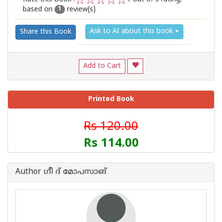
based on
review(s)
1
2
3
4
5
1
Ask to AI about this book
Share this Book
Add to Cart
Printed Book
Rs 120.00
Rs 114.00
Author ഗീ ദ് മോപസാങ്