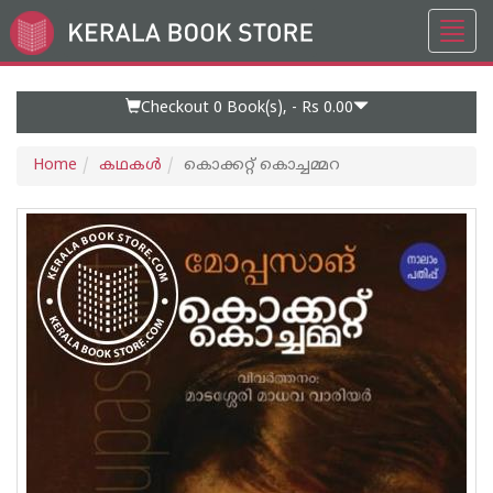
Toggl
Go
navig
to
Home
Page
Checkout 0
Book(s), -
Rs 0.00
Home
കഥകള്‍
കൊക്കറ്റ് കൊച്ചമ്മറ