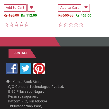
Add to Cart
Add to Cart
Rs 120.00
Rs 112.00
Rs 500.00
Rs 465.00
1
2
3
4
5
1
2
3
4
5
CONTACT
Kerala Book Store,
C/O Consors Technologies Pvt Ltd,
B-30,Pillaveedu Nagar,
Kesavadasapuram,
Pattom P O, Pin 695004
Thiruvananthapuram,