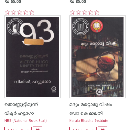
Rs 65.00
Rs 85.00
1
2
3
4
5
1
2
3
4
5
തൊണ്ണൂറ്റിമൂന്ന്
മദ്യം മറ്റൊരു വിഷം
വിക്ടര്‍ ഹ്യൂഗോ
ഡോ കെ മാലതി
NBS (National Book Stall)
Kerala Bhasha Institute