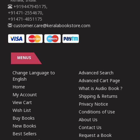
Kerala, India.
+919447945175,
+91471-2554670,
+91471-4851175
customer.care@keralabookstore.com
MENUS
Change Language to
Advanced Search
English
Advanced Cart Page
Home
What is Audio Book ?
My Account
Shipping & Returns
View Cart
Privacy Notice
Wish List
Conditions of Use
Buy Books
About Us
New Books
Contact Us
Best Sellers
Request a Book