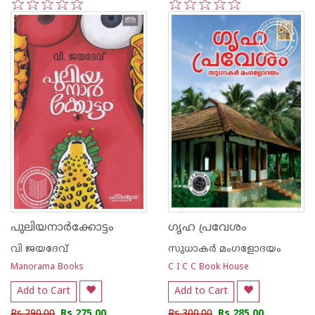
1
2
3
4
5
1
2
3
4
5
പുലിയനാർക്കോട്ടം
ഗൃഹ പ്രവേശം
വി ജയദേവ്
സുധാകര്‍ മംഗളോദയം
Manorama Books
C I C C Book House
Add to Cart
Add to Cart
Rs 290.00
Rs 275.00
Rs 300.00
Rs 285.00