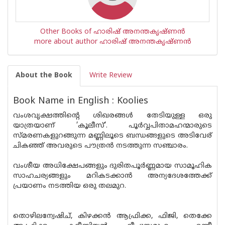
Other Books of ഹാരിഷ് അനന്തകൃഷ്ണൻ
more about author ഹാരിഷ് അനന്തകൃഷ്ണൻ
About the Book
Write Review
Book Name in English : Koolies
വംശവൃക്ഷത്തിന്റെ ശിഖരങ്ങള്‍ തേടിയുള്ള ഒരു
യാത്രയാണ് ’കൂലീസ്’. പൂര്‍വ്വപിതാമഹന്മാരുടെ
സ്മരണകളുറങ്ങുന്ന മണ്ണിലൂടെ ബന്ധങ്ങളുടെ അടിവേര്
ചികഞ്ഞ് അവരുടെ പൗത്രന്‍ നടത്തുന്ന സഞ്ചാരം.
വംശീയ അധിക്ഷേപങ്ങളും ദുരിതപൂര്‍ണ്ണമായ സാമൂഹിക
സാഹചര്യങ്ങളും മറികടക്കാന്‍ അന്യദേശത്തേക്ക്
പ്രയാണം നടത്തിയ ഒരു തലമുറ.
തൊഴിലന്വേഷിച്, കിഴക്കന്‍ ആഫ്രിക്ക, ഫിജി, തെക്കേ