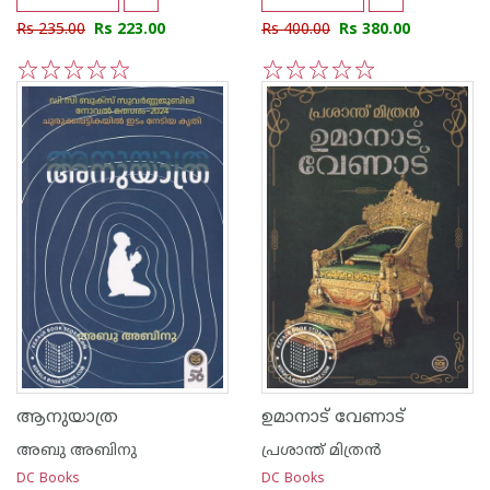
Rs 235.00
Rs 223.00
Rs 400.00
Rs 380.00
1
2
3
4
5
1
2
3
4
5
ആനുയാത്ര
ഉമാനാട് വേണാട്
അബു അബിനു
പ്രശാന്ത് മിത്രന്‍
DC Books
DC Books