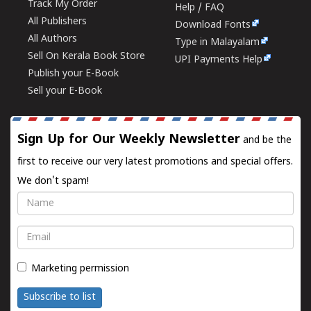
Track My Order
Help / FAQ
All Publishers
Download Fonts
All Authors
Type in Malayalam
Sell On Kerala Book Store
UPI Payments Help
Publish your E-Book
Sell your E-Book
Sign Up for Our Weekly Newsletter
and be the
first to receive our very latest promotions and special offers.
We don't spam!
Name
Email
Marketing permission
Subscribe to list