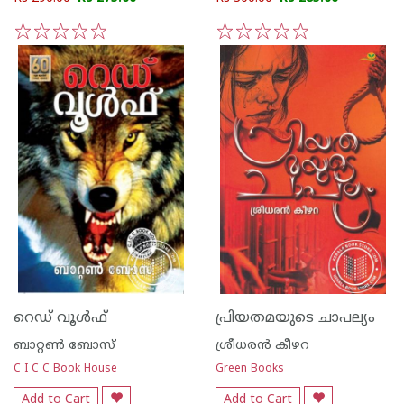
1
2
3
4
5
1
2
3
4
5
റെഡ് വൂൾഫ്
പ്രിയതമയുടെ ചാപല്യം
ബാറ്റണ്‍ ബോസ്
ശ്രീധരന്‍ കീഴറ
C I C C Book House
Green Books
Add to Cart
Add to Cart