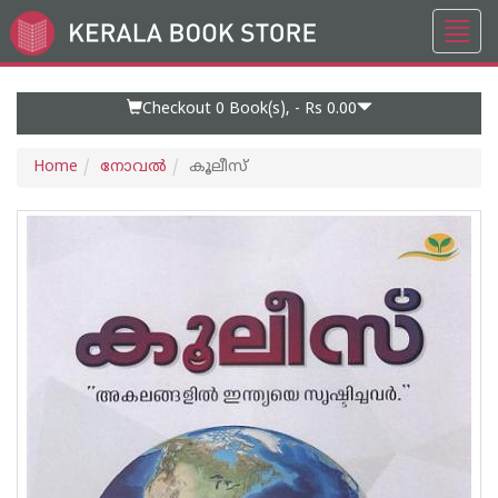
Toggl
Go
navig
to
Home
Page
Checkout 0
Book(s), -
Rs 0.00
Home
നോവല്‍
കൂലീസ്