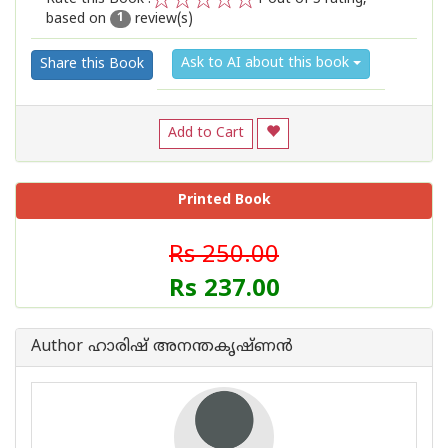
based on
review(s)
1
2
3
4
5
1
Ask to AI about this book
Share this Book
Add to Cart
Printed Book
Rs 250.00
Rs 237.00
Author ഹാരിഷ് അനന്തകൃഷ്ണൻ