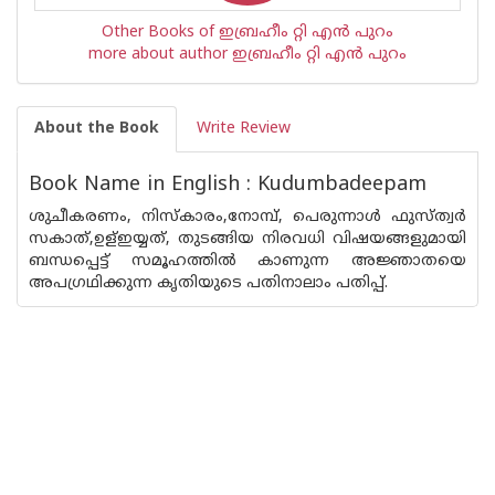
Other Books of ഇബ്രഹീം റ്റി എന്‍ പുറം
more about author ഇബ്രഹീം റ്റി എന്‍ പുറം
About the Book
Write Review
Book Name in English : Kudumbadeepam
ശുചീകരണം, നിസ്കാരം,നോമ്പ്, പെരുന്നാള്‍ ഫുസ്ത്വര്‍
സകാത്,ഉള്ഇയ്യത്, തുടങ്ങിയ നിരവധി വിഷയങ്ങളുമായി
ബന്ധപ്പെട്ട് സമൂഹത്തില്‍ കാണുന്ന അജ്ഞാതയെ
അപഗ്രഥിക്കുന്ന കൃതിയുടെ പതിനാലാം പതിപ്പ്.