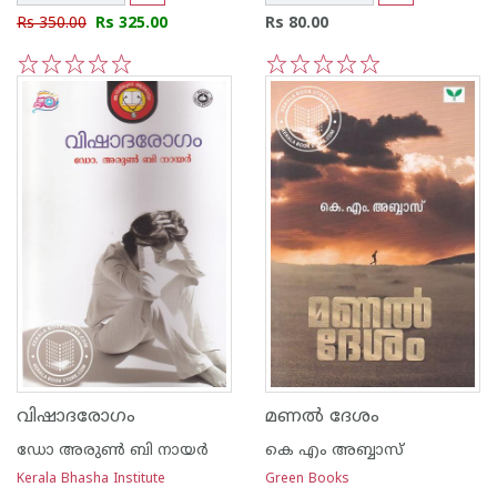
Rs 350.00
Rs 325.00
Rs 80.00
1
2
3
4
5
1
2
3
4
5
വിഷാദരോഗം
മണൽ ദേശം
ഡോ അരുണ്‍ ബി നായര്‍
കെ എം അബ്ബാസ്
Kerala Bhasha Institute
Green Books