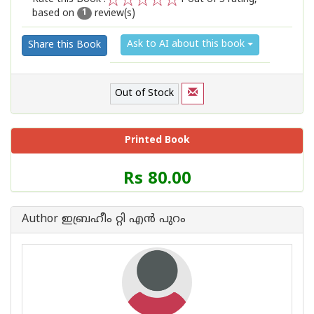
based on
review(s)
1
2
3
4
5
1
Ask to AI about this book
Share this Book
Out of Stock
Printed Book
Price
Rs 80.00
of
this
Book
Author ഇബ്രഹീം റ്റി എന്‍ പുറം
is