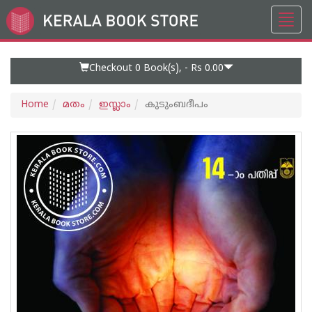
Toggl
Go
navig
to
Home
Page
Checkout 0
Book(s), -
Rs 0.00
Home
മതം
ഇസ്ലാം
കുടുംബദീപം