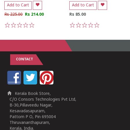
Add to Cart
Add to Cart
Rs 225.00
Rs 214.00
Rs 85.00
1
2
3
4
5
1
2
3
4
5
CONTACT
Kerala Book Store,
C/O Consors Technologies Pvt Ltd,
B-30,Pillaveedu Nagar,
Kesavadasapuram,
Pattom P O, Pin 695004
Thiruvananthapuram,
Kerala, India.