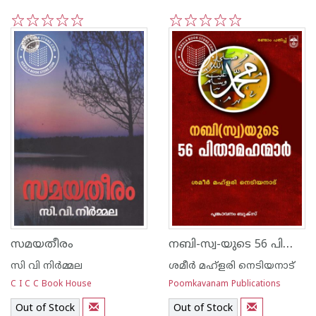
1
2
3
4
5
1
2
3
4
5
നബി-സ്വ-യുടെ 56 പിതാമഹന്മാര്‍
സമയതീരം
സി വി നിര്‍മ്മല
ശമീര്‍ മഹ്ളരി നെടിയനാട്
C I C C Book House
Poomkavanam Publications
Out of Stock
Out of Stock