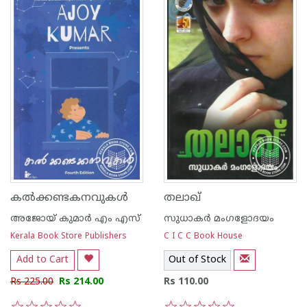
കല്‍ക്കണ്ടകനവുകള്‍
തലാഖ്
അജോയ് കുമാര്‍ എം എസ്
സുധാകര്‍ മംഗളോദയം
Kerala Book Store Publishers
C I C C Book House
Add to Cart
Out of Stock
Rs 225.00
Rs 214.00
Rs 110.00