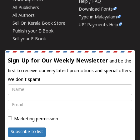
Track My Order
Help / FAQ
All Publishers
Download Fonts
All Authors
Type in Malayalam
Sell On Kerala Book Store
UPI Payments Help
Publish your E-Book
Sell your E-Book
Sign Up for Our Weekly Newsletter
and be the
first to receive our very latest promotions and special offers.
We don't spam!
Name
Email
Marketing permission
Subscribe to list