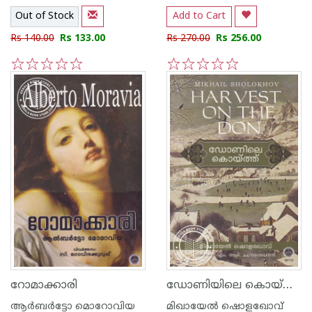
Out of Stock
Add to Cart
Rs 140.00
Rs 133.00
Rs 270.00
Rs 256.00
1
2
3
4
5
1
2
3
4
5
ഡോണിയിലെ കൊയ്ത്ത്
റോമാക്കാരി
ആര്‍ബര്‍ട്ടോ മൊറോവിയ
മിഖായേല്‍ ഷൊളഖോവ്