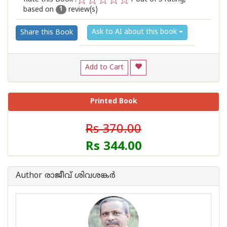
based on
review(s)
1
2
3
4
5
1
Ask to AI about this book
Share this Book
Add to Cart
Printed Book
Rs 370.00
Rs 344.00
Author രാജീവ് ശിവശങ്കര്‍