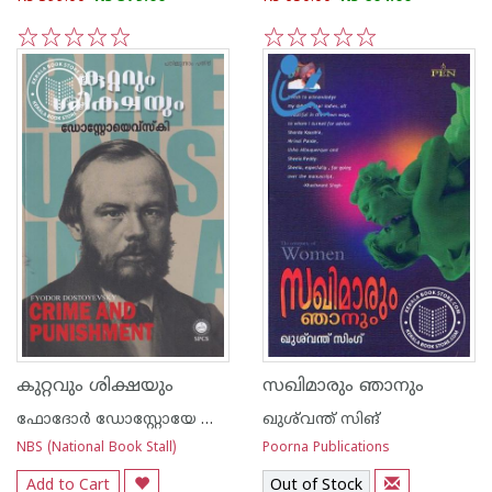
1
2
3
4
5
1
2
3
4
5
കുറ്റവും ശിക്ഷയും
സഖിമാരും ഞാനും
ഫോദോര്‍ ഡോസ്റ്റോയേ ഫ്സ്കി
ഖുശ്‌വന്ത് സിങ്
NBS (National Book Stall)
Poorna Publications
Add to Cart
Out of Stock