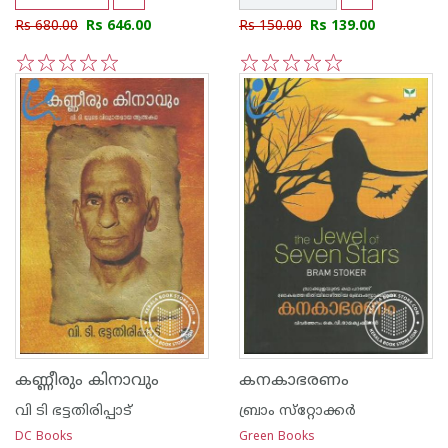
Rs 680.00
Rs 646.00
Rs 150.00
Rs 139.00
1
2
3
4
5
1
2
3
4
5
കണ്ണീരും കിനാവും
കനകാഭരണം
വി ടി ഭട്ടതിരിപ്പാട്‌
ബ്രാം സ്‌റ്റോക്കര്‍
DC Books
Green Books