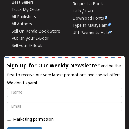
Best Sellers
Request a Book
Track My Order
Help / FAQ
All Publishers
Download Fonts
All Authors
Type in Malayalam
Sell On Kerala Book Store
UPI Payments Help
Publish your E-Book
Sell your E-Book
Sign Up for Our Weekly Newsletter
and be the
first to receive our very latest promotions and special offers.
We don't spam!
Name
Email
Marketing permission