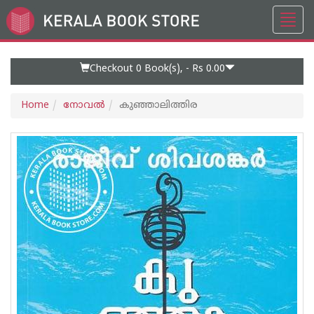
Toggl
Go
navig
to
Home
Page
Checkout 0
Book(s), -
Rs 0.00
Home
നോവല്‍
കുഞ്ഞാലിത്തിര