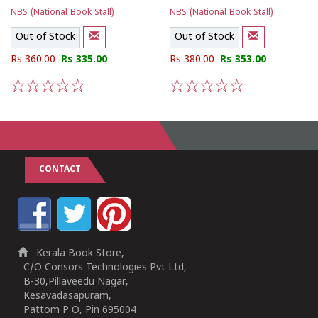
NBS (National Book Stall)
NBS (National Book Stall)
Out of Stock
Out of Stock
Rs 360.00
Rs 335.00
Rs 380.00
Rs 353.00
1
2
3
4
5
1
2
3
4
5
CONTACT
Kerala Book Store,
C/O Consors Technologies Pvt Ltd,
B-30,Pillaveedu Nagar,
Kesavadasapuram,
Pattom P O, Pin 695004