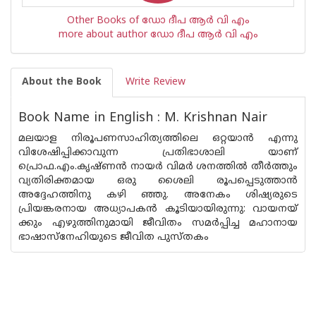
Other Books of ഡോ ദീപ ആര്‍ വി എം
more about author ഡോ ദീപ ആര്‍ വി എം
About the Book
Write Review
Book Name in English : M. Krishnan Nair
മലയാള നിരൂപണസാഹിത്യത്തിലെ ഒറ്റയാൻ എന്നു
വിശേഷിപ്പിക്കാവുന്ന പ്രതിഭാശാലി യാണ്
പ്രൊഫ.എം.കൃഷ്‌ണൻ നായർ വിമർ ശനത്തിൽ തീർത്തും
വ്യതിരിക്തമായ ഒരു ശൈലി രൂപപ്പെടുത്താൻ
അദ്ദേഹത്തിനു കഴി ഞ്ഞു. അനേകം ശിഷ്യരുടെ
പ്രിയങ്കരനായ അധ്യാപകൻ കൂടിയായിരുന്നു: വായനയ്
ക്കും എഴുത്തിനുമായി ജീവിതം സമർപ്പിച്ച മഹാനായ
ഭാഷാസ്നേഹിയുടെ ജീവിത പുസ്ത‌കം