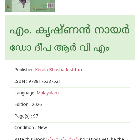
എം. കൃഷ്‌ണൻ നായർ
ഡോ ദീപ ആര്‍ വി എം
Publisher :
Kerala Bhasha Institute
ISBN :
9788176387521
Language :
Malayalam
Edition :
2026
Page(s) :
97
Condition : New
Rate this Book :
no ratings yet, be the