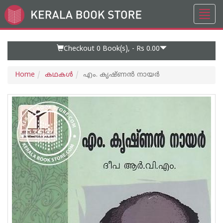
Toggl
Go
navig
to
Home
Page
Checkout 0
Book(s), -
Rs 0.00
Home
കഥകള്‍
എം. കൃഷ്‌ണൻ നായർ