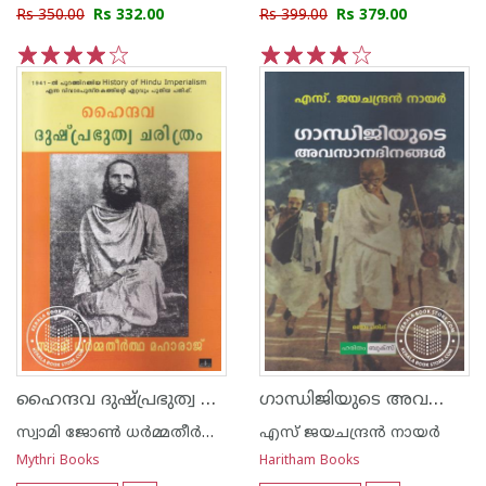
Rs 350.00
Rs 332.00
Rs 399.00
Rs 379.00
1
2
3
4
5
1
2
3
4
5
ഹൈന്ദവ ദുഷ്പ്രഭുത്വ ചരിത്രം
ഗാന്ധിജിയുടെ അവസാന ദിനങ്ങള്‍
സ്വാമി ജോണ്‍ ധര്‍മ്മതീര്‍ത്ഥന്‍
എസ്‌ ജയചന്ദ്രന്‍‌ നായര്‍‌
Mythri Books
Haritham Books