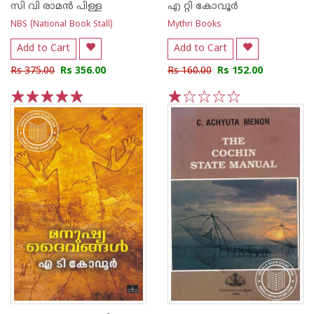
സി വി രാമ‌ന്‍ പിള്ള
എ റ്റി കോവൂര്‍
NBS (National Book Stall)
Mythri Books
Add to Cart
Add to Cart
Rs 375.00
Rs 356.00
Rs 160.00
Rs 152.00
1
2
3
4
5
1
2
3
4
5