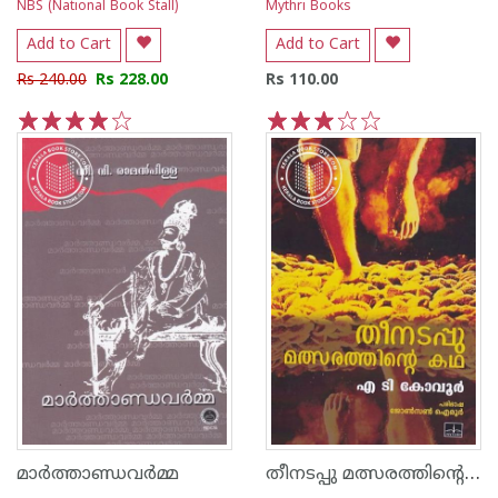
NBS (National Book Stall)
Mythri Books
Add to Cart
Add to Cart
Rs 240.00
Rs 228.00
Rs 110.00
1
2
3
4
5
1
2
3
4
5
തീനടപ്പു മത്സരത്തിന്റെ കഥ
മാര്‍ത്താണ്ഡവര്‍മ്മ