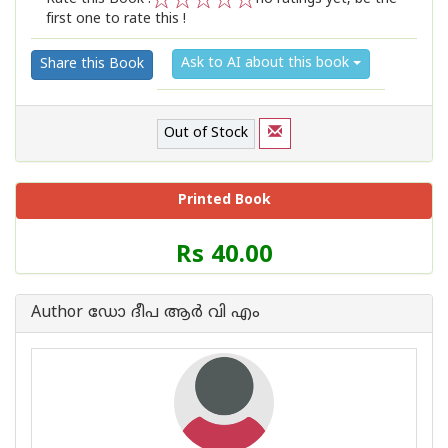
first one to rate this !
1
2
3
4
5
Ask to AI about this book
Share this Book
Out of Stock
Printed Book
Price
Rs 40.00
of
this
Book
Author ഡോ ദീപ ആര്‍ വി എം
is