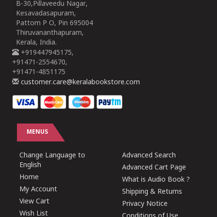
B-30,Pillaveedu Nagar,
Kesavadasapuram,
Pattom P O, Pin 695004
Thiruvananthapuram,
Kerala, India.
+919447945175,
+91471-2554670,
+91471-4851175
customer.care@keralabookstore.com
MENUS
Change Language to
Advanced Search
English
Advanced Cart Page
Home
What is Audio Book ?
My Account
Shipping & Returns
View Cart
Privacy Notice
Wish List
Conditions of Use