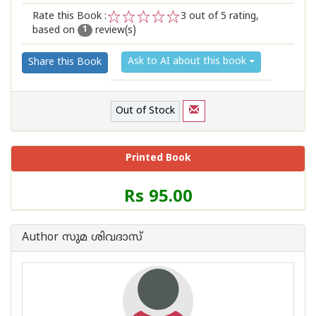
Rate this Book :
3
out of 5 rating,
based on
review(s)
1
2
3
4
5
1
Ask to AI about this book
Share this Book
Out of Stock
Printed Book
Price
Rs 95.00
of
this
Book
Author സുമ ശിവദാസ്
is