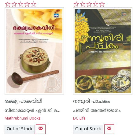
1
2
3
4
5
1
2
3
4
5
ഭക്ഷ്യ പാകവിധി
നമ്പൂരി പാചകം
സീതാരാമയ്യര്‍ എന്‍ ജി മഞ്ചേരി
പത്മിനി അന്തര്‍ജ്ജനം
Mathrubhumi Books
DC Life
Out of Stock
Out of Stock