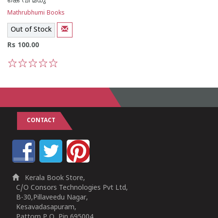
കെ വി മധു
Mathrubhumi Books
Out of Stock
Rs 100.00
1
2
3
4
5
CONTACT
Kerala Book Store,
C/O Consors Technologies Pvt Ltd,
B-30,Pillaveedu Nagar,
Kesavadasapuram,
Pattom P O, Pin 695004