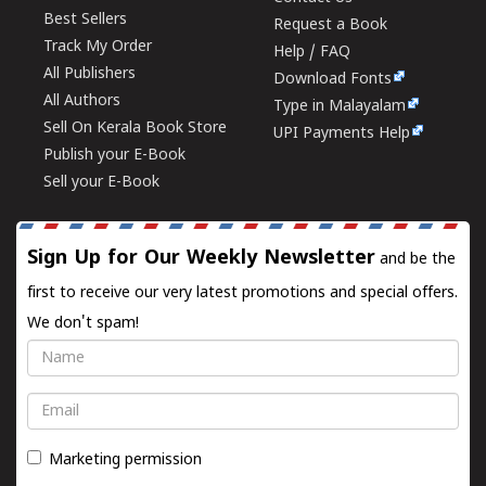
Best Sellers
Request a Book
Track My Order
Help / FAQ
All Publishers
Download Fonts
All Authors
Type in Malayalam
Sell On Kerala Book Store
UPI Payments Help
Publish your E-Book
Sell your E-Book
Sign Up for Our Weekly Newsletter
and be the
first to receive our very latest promotions and special offers.
We don't spam!
Name
Email
Marketing permission