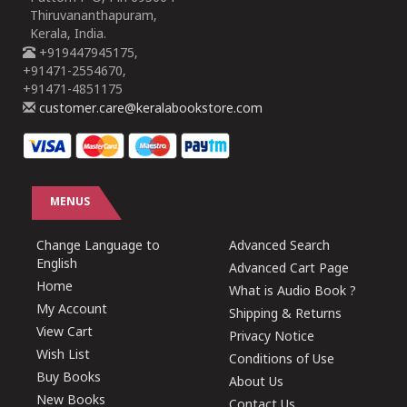
Thiruvananthapuram,
Kerala, India.
+919447945175,
+91471-2554670,
+91471-4851175
customer.care@keralabookstore.com
MENUS
Change Language to
Advanced Search
English
Advanced Cart Page
Home
What is Audio Book ?
My Account
Shipping & Returns
View Cart
Privacy Notice
Wish List
Conditions of Use
Buy Books
About Us
New Books
Contact Us