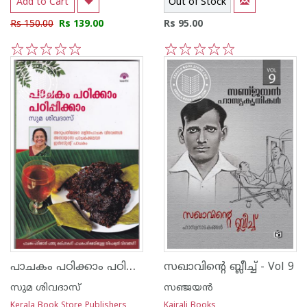
Add to Cart
Out of Stock
Rs 150.00
Rs 139.00
Rs 95.00
1
2
3
4
5
1
2
3
4
5
പാചകം പഠിക്കാം പഠിപ്പിക്കാം
സഖാവിന്റെ ബ്ലീച്ച് - Vol 9
സുമ ശിവദാസ്
സഞ്ജയന്‍
Kerala Book Store Publishers
Kairali Books