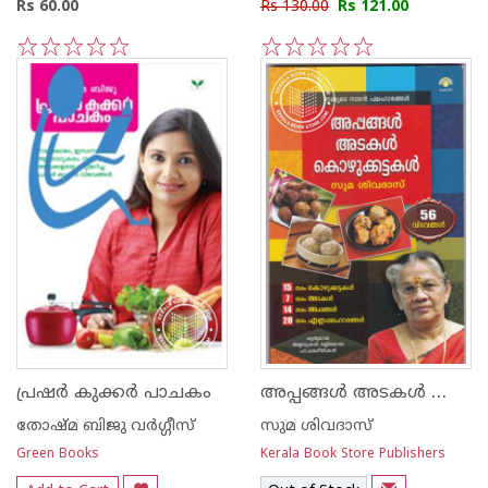
Rs 60.00
Rs 130.00
Rs 121.00
1
2
3
4
5
1
2
3
4
5
അപ്പങ്ങള്‍ അടകള്‍ കൊഴുക്കട്ടകള്‍
പ്രഷര്‍ കുക്കര്‍ പാചകം
തോഷ്മ ബിജു വര്‍ഗ്ഗീസ്
സുമ ശിവദാസ്
Green Books
Kerala Book Store Publishers