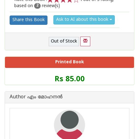
based on
review(s)
1
2
3
4
5
2
Ask to AI about this book
Share this Book
Out of Stock
Printed Book
Price
Rs 85.00
of
this
Book
Author എം മോഹനന്‍
is