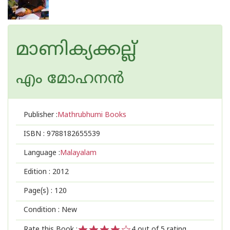
മാണിക്യക്കല്ല്‌
എം മോഹനന്‍
Publisher :
Mathrubhumi Books
ISBN :
9788182655539
Language :
Malayalam
Edition :
2012
Page(s) :
120
Condition : New
Rate this Book :
4
out of 5 rating,