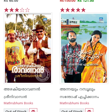
Rs 60.00
Rs 130.00
Rs 121.00
1
2
3
4
5
1
2
3
4
5
അഴകിയരാവണന്‍
അന്നയും റസൂലും
ശ്രീനിവാസന്‍
സന്തോഷ് എച്ചിക്കാനം
Mathrubhumi Books
Mathrubhumi Books