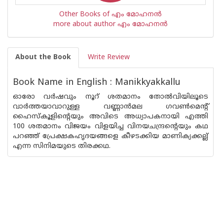
Other Books of എം മോഹനന്‍
more about author എം മോഹനന്‍
About the Book
Write Review
Book Name in English : Manikkyakkallu
ഓരോ വര്‍ഷവും നൂറ് ശതമാനം തോല്‍വിയിലൂടെ
വാര്‍ത്തയാവാറുള്ള വണ്ണാന്‍മല ഗവണ്‍മെന്റ്
ഹൈസ്‌കൂളിന്റെയും അവിടെ അധ്യാപകനായി എത്തി
100 ശതമാനം വിജയം വിളയിച്ച വിനയചന്ദ്രന്റെയും കഥ
പറഞ്ഞ് പ്രേക്ഷകഹൃദയങ്ങളെ കീഴടക്കിയ മാണിക്യക്കല്ല്
എന്ന സിനിമയുടെ തിരക്കഥ.