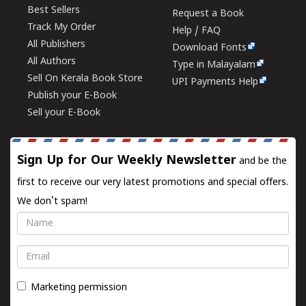
Best Sellers
Request a Book
Track My Order
Help / FAQ
All Publishers
Download Fonts
All Authors
Type in Malayalam
Sell On Kerala Book Store
UPI Payments Help
Publish your E-Book
Sell your E-Book
Sign Up for Our Weekly Newsletter
and be the
first to receive our very latest promotions and special offers.
We don't spam!
Name
Email
Marketing permission