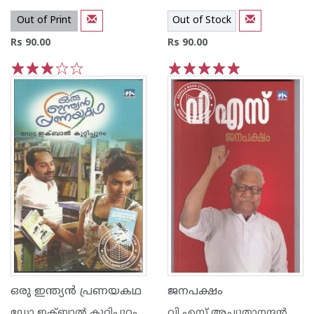
Out of Print
Out of Stock
Rs 90.00
Rs 90.00
1
2
3
4
5
1
2
3
4
5
ഒരു ഇന്ത്യന്‍ പ്രണയകഥ
ജനപക്ഷം
ഡോ ഇക്‍ബാല്‍ കുറ്റിപ്പുറം
വി എസ് അച്യുതാനന്ദന്‍