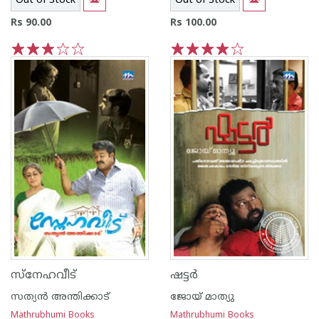
Out of Stock
Out of Stock
Rs 90.00
Rs 100.00
1
2
3
4
5
1
2
3
4
5
സ്‌നേഹവീട്‌
ഷട്ടര്‍
സത്യന്‍ അന്തിക്കാട്‌
ജോയ് മാത്യു
Mathrubhumi Books
Mathrubhumi Books