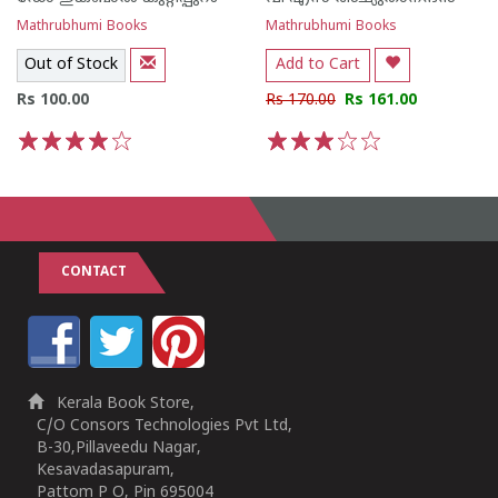
Mathrubhumi Books
Mathrubhumi Books
Out of Stock
Add to Cart
Rs 100.00
Rs 170.00
Rs 161.00
1
2
3
4
5
1
2
3
4
5
CONTACT
Kerala Book Store,
C/O Consors Technologies Pvt Ltd,
B-30,Pillaveedu Nagar,
Kesavadasapuram,
Pattom P O, Pin 695004